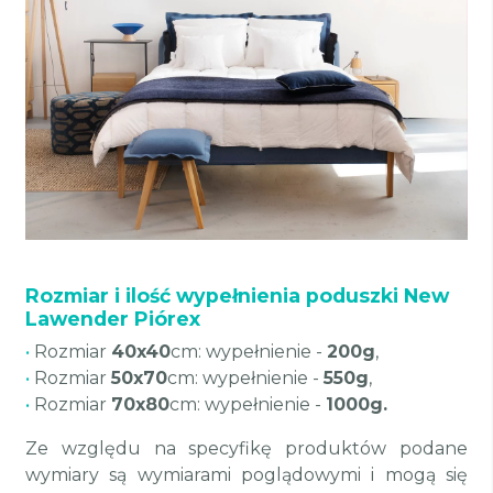
Rozmiar i ilość wypełnienia poduszki New
Lawender Piórex
•
Rozmiar
40x40
cm: wypełnienie -
200g
,
•
Rozmiar
50x70
cm: wypełnienie -
550g
,
•
Rozmiar
70x80
cm: wypełnienie -
1000g.
Ze względu na specyfikę produktów podane
wymiary są wymiarami poglądowymi i mogą się