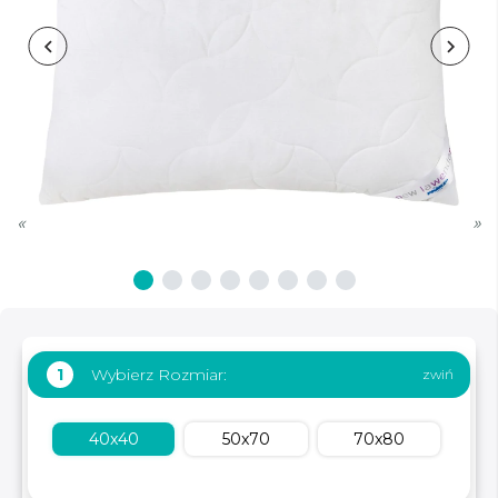
«
»
Wybierz Rozmiar:
1
40x40
50x70
70x80