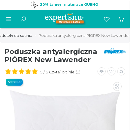
20% taniej
-
materace GUENO!
oduszki do spania
Poduszka antyalergiczna PIÓREX New Lawender
Poduszka antyalergiczna
PIÓREX New Lawender
5 / 5 Czytaj opinie (2)
Bestseller