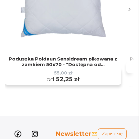
Poduszka Poldaun Sensidream pikowana z
Pod
zamkiem 50x70 - "Dostępna od...
55,00 zł
od
52,25 zł
Newsletter
Zapisz się