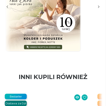
INNI KUPILI RÓWNIEŻ
Bestseller
PR
Dostawa za 0zł