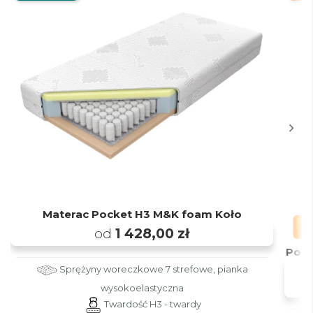
Materac Pocket H3 M&K foam Koło
od
1 428,00 zł
Podu
Sprężyny woreczkowe 7 strefowe, pianka
wysokoelastyczna
Twardość H3 - twardy