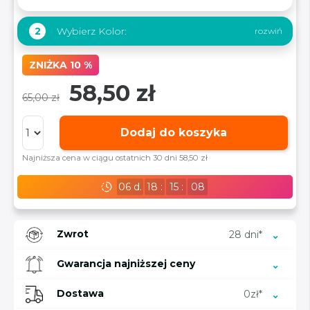
Wybierz Kolor:
2
ZNIŻKA 10 %
58,50 zł
65,00 zł
Dodaj do koszyka
Najniższa cena w ciągu ostatnich 30 dni 58,50 zł
06
d.
18
:
15
:
07
Zwrot
28 dni*
Gwarancja najniższej ceny
Dostawa
0zł*