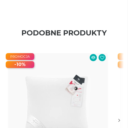
PODOBNE PRODUKTY
PROMOCJA
PR
-10%