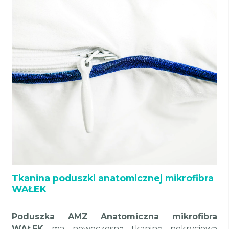
Tkanina poduszki anatomicznej mikrofibra
WAŁEK
Poduszka AMZ Anatomiczna mikrofibra
WAŁEK
ma nowoczesną tkaninę pokryciową