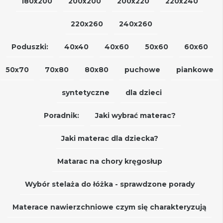
180x200
200x200
200x220
220x240
220x260
240x260
Poduszki:
40x40
40x60
50x60
60x60
50x70
70x80
80x80
puchowe
piankowe
syntetyczne
dla dzieci
Poradnik:
Jaki wybrać materac?
Jaki materac dla dziecka?
Matarac na chory kręgosłup
Wybór stelaża do łóżka - sprawdzone porady
Materace nawierzchniowe czym się charakteryzują