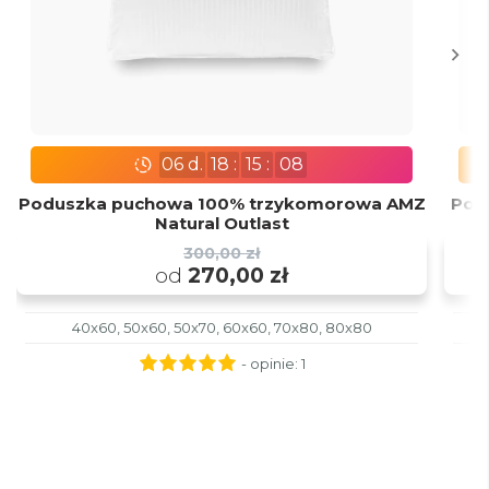
06
d.
18
:
15
:
07
Poduszka puchowa 100% trzykomorowa AMZ
Pod
Natural Outlast
300,00 zł
od
270,00 zł
40x60, 50x60, 50x70, 60x60, 70x80, 80x80
- opinie:
1