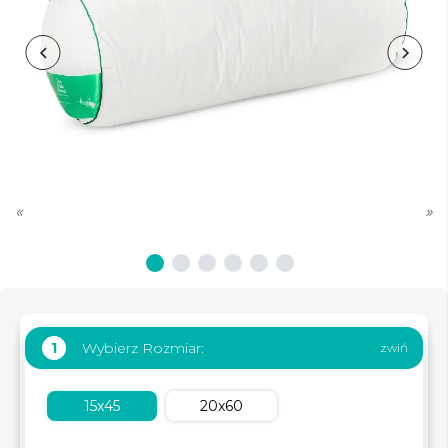
«
»
Wybierz Rozmiar:
1
15x45
20x60