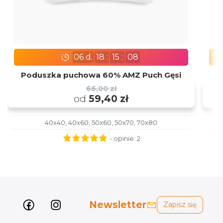
06
d.
18
:
15
:
07
Poduszka puchowa 60% AMZ Puch Gęsi
P
66,00 zł
od
59,40 zł
40x40, 40x60, 50x60, 50x70, 70x80
- opinie:
2
Newsletter
Zapisz się