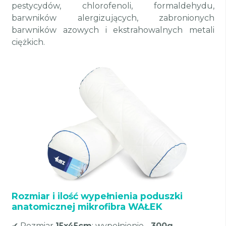
pestycydów, chlorofenoli, formaldehydu,
barwników alergizujących, zabronionych
barwników azowych i ekstrahowalnych metali
ciężkich.
Rozmiar i ilość wypełnienia poduszki
anatomicznej mikrofibra WAŁEK
✔ Rozmiar
15x45cm
: wypełnienie -
300g