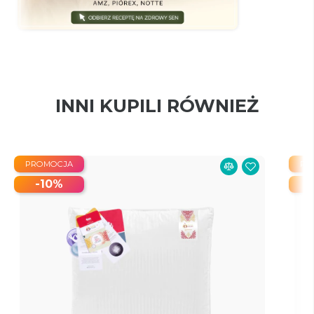
INNI KUPILI RÓWNIEŻ
PROMOCJA
PR
-10%