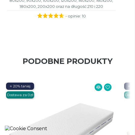
80x200, 90x200, 100x200, 120x200, 140x200, 160x200,
180x200, 200x200 oraz na długość 210 i 220
- opinie:
10
PODOBNE PRODUKTY
⭐ 20% taniej
⭐ 20
Dostawa za 0zł
Dosta