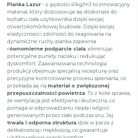
Pianka Lazur
- o gęstości 41kg/m3 to innowacyjny
materiał, który dostosowuje się doskonale do
kształtu ciała użytkownika dzięki swojej
otwartokomórkowej budowie. Dzięki swojej
elastyczności i zdolności do reagowania na
dynamiczne ruchy, pianka zapewnia
r
ównomierne podparcie ciała
, eliminując
potencjalne punkty nacisku i redukując
dyskomfort. Zaawansowana technologia
produkcji obejmuje specjalną recepturę oraz
precyzyjne kontrolowanie procesu spieniania, co
przekłada się na
materiał o zwiększonej
przepuszczalności powietrza
. To z kolei sprawia,
że wentylacja jest efektywna i skuteczna, co
pomaga w odprowadzaniu ciepła i wilgoci
generowanych przez ciało podczas snu. Jej
trwała i odporna struktura
idzie w parze z
delikatnością i miękkością, co gwarantuje
użytkownikowi wysoki komfort.