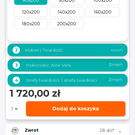
80x200
90x200
100x200
120x200
140x200
160x200
180x200
200x200
Wybierz Twardość:
2
Zmień
3
Pokrowiec:
Aloe Vera
Zmień
4
Strefy twardości:
1 strefa twardości
1 720,00 zł
Dodaj do koszyka
Zwrot
28 dni*