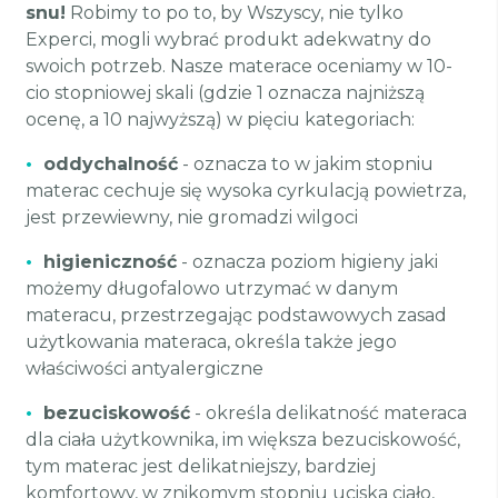
snu!
Robimy to po to, by Wszyscy, nie tylko
Experci, mogli wybrać produkt adekwatny do
swoich potrzeb. Nasze materace oceniamy w 10-
cio stopniowej skali (gdzie 1 oznacza najniższą
ocenę, a 10 najwyższą) w pięciu kategoriach:
•
oddychalność
- oznacza to w jakim stopniu
materac cechuje się wysoka cyrkulacją powietrza,
jest przewiewny, nie gromadzi wilgoci
•
higieniczność
- oznacza poziom higieny jaki
możemy długofalowo utrzymać w danym
materacu, przestrzegając podstawowych zasad
użytkowania materaca, określa także jego
właściwości antyalergiczne
•
bezuciskowość
- określa delikatność materaca
dla ciała użytkownika, im większa bezuciskowość,
tym materac jest delikatniejszy, bardziej
komfortowy, w znikomym stopniu uciska ciało,