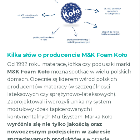
Kilka słów o producencie M&K Foam Koło
Od 1992 roku materace, łóżka czy poduszki marki
M&K Foam Koło
można spotkać w wielu polskich
domach. Obecnie są liderem wśród polskich
producentów materacy (w szczególności
lateksowych czy sprężynowo-lateksowych).
Zaprojektowali i wdrożyli unikalny system
modułowy łóżek tapicerowanych i
kontynentalnych Multisystem. Marka Koło
wyróżnia się nie tylko jakością oraz
nowoczesnym podejściem w zakresie
sprzedawanych produktów
ale przede