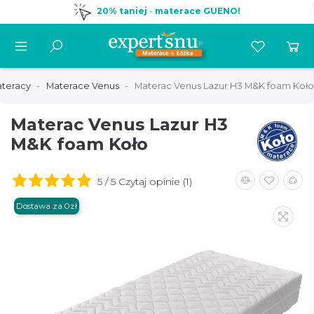
20% taniej
-
materace GUENO!
ateracy
Materace Venus
Materac Venus Lazur H3 M&K foam Koło
Materac Venus Lazur H3
M&K foam Koło
5 / 5 Czytaj opinie (1)
Dostawa za 0zł