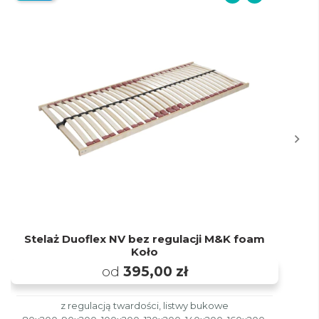
Stelaż Duoflex NV bez regulacji M&K foam
Koło
od
395,00 zł
z regulacją twardości, listwy bukowe