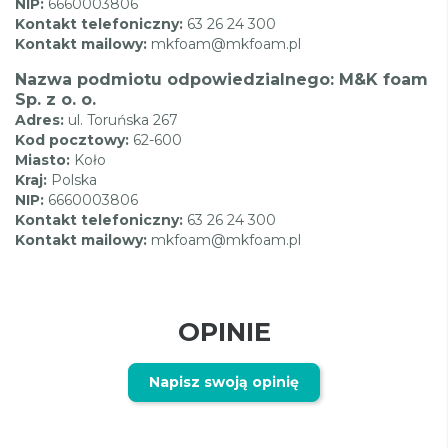
NIP:
6660003806
Kontakt telefoniczny:
63 26 24 300
Kontakt mailowy:
mkfoam@mkfoam.pl
Nazwa podmiotu odpowiedzialnego: M&K foam
Sp. z o. o.
Adres:
ul. Toruńska 267
Kod pocztowy:
62-600
Miasto:
Koło
Kraj:
Polska
NIP:
6660003806
Kontakt telefoniczny:
63 26 24 300
Kontakt mailowy:
mkfoam@mkfoam.pl
OPINIE
Napisz swoją opinię