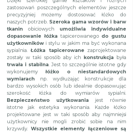
Dzięki szerokiej gamie kształtów i różnych
zastosowań poszczególnych elementów jeszcze
precyzyjniej możemy dostosować łóżko do
naszych potrzeb.
Szeroka gama wzorów i barw
tkanin
obiciowych
umożliwia indywidualne
dopasowanie łóżka
tapicerowanego
do gustu
użytkowników
i stylu w jakim ma być wykonana
sypialnia.
Łóżka tapicerowane
zaprojektowane
zostały w taki sposób aby ich
konstrukcja
była
trwała i stabilna
. Jest to szczególnie istotne gdy
wykonujemy
łóżko o niestandardowych
wymiarach
np. wydłużając konstrukcje dla
bardzo wysokich osób lub idealnie dopasowując
szerokość łóżka do wymiarów sypialni.
Bezpieczeństwo użytkowania
jest równie
istotne jak estetyka wykonania. Każde łóżko
projektowane jest w taki sposób aby najmniejsi
użytkownicy nie mogli zrobić sobie na nim
krzywdy.
Wszystkie elementy łączeniowe są