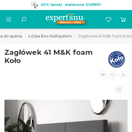
20% taniej
-
materace GUENO!
a do spania
Łóżka Box Multisystem
Zagłówek 41 M&K foam Koło
Zagłówek 41 M&K foam
Koło