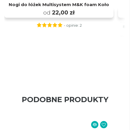
Nogi do łóżek Multisystem M&K foam Koło
od
22,00 zł
- opinie:
2
80x
PODOBNE PRODUKTY