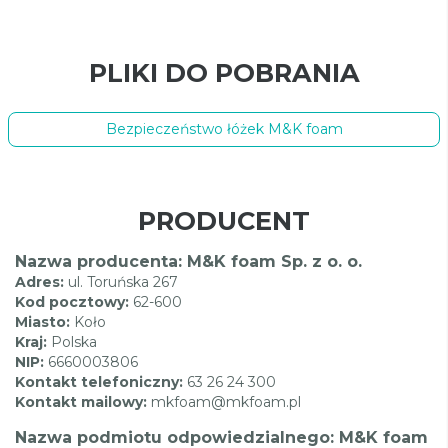
PLIKI DO POBRANIA
Bezpieczeństwo łóżek M&K foam
PRODUCENT
Nazwa producenta: M&K foam Sp. z o. o.
Adres:
ul. Toruńska 267
Kod pocztowy:
62-600
Miasto:
Koło
Kraj:
Polska
NIP:
6660003806
Kontakt telefoniczny:
63 26 24 300
Kontakt mailowy:
mkfoam@mkfoam.pl
Nazwa podmiotu odpowiedzialnego: M&K foam