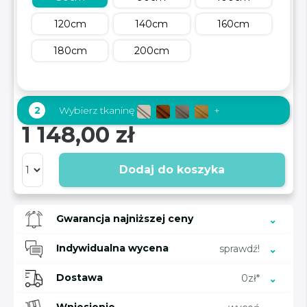
120cm
140cm
160cm
180cm
200cm
2
Wybierz tkaninę
+
1 148,00 zł
Dodaj do koszyka
Gwarancja najniższej ceny
Indywidualna wycena
sprawdź!
Dostawa
0zł*