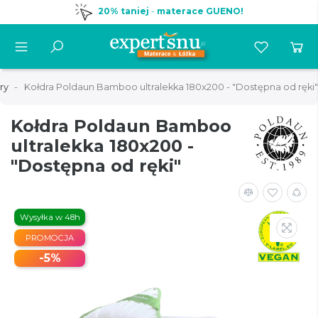
20% taniej
-
materace GUENO!
ry
Kołdra Poldaun Bamboo ultralekka 180x200 - "Dostępna od ręki"
Kołdra Poldaun Bamboo
ultralekka 180x200 -
"Dostępna od ręki"
Wysyłka w 48h
PROMOCJA
-5%