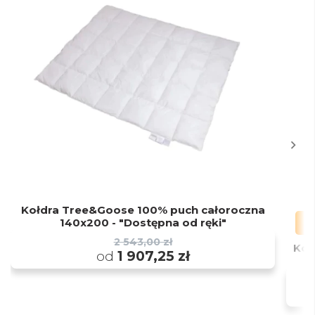
Kołdra Tree&Goose 100% puch całoroczna
140x200 - "Dostępna od ręki"
2 543,00 zł
Koł
od
1 907,25 zł