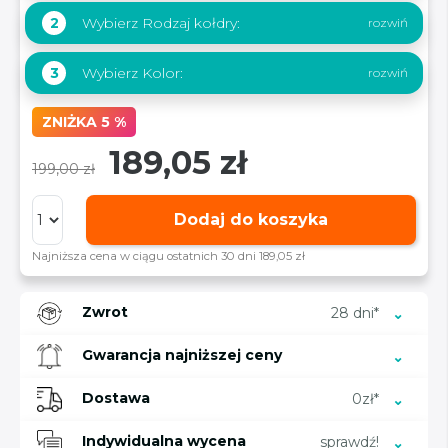
Wybierz Rodzaj kołdry:
2
Wybierz Kolor:
3
ZNIŻKA 5 %
189,05 zł
199,00 zł
Dodaj do koszyka
Najniższa cena w ciągu ostatnich 30 dni 189,05 zł
Zwrot
28 dni*
Gwarancja najniższej ceny
Dostawa
0zł*
Indywidualna wycena
sprawdź!