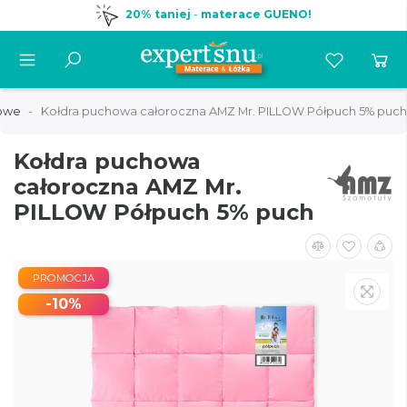
20% taniej
-
materace GUENO!
zowe
Kołdra puchowa całoroczna AMZ Mr. PILLOW Półpuch 5% puch
Kołdra puchowa
całoroczna AMZ Mr.
PILLOW Półpuch 5% puch
PROMOCJA
-10%