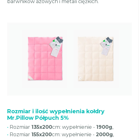
barwników azowych i metali ciężkich.
Rozmiar i ilość wypełnienia kołdry
Mr.Pillow Półpuch 5%
•
Rozmiar
135x200
cm: wypełnienie -
1900g
,
•
Rozmiar
155x200
cm: wypełnienie -
2000g
,