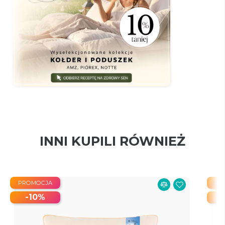
INNI KUPILI RÓWNIEŻ
PROMOCJA
PR
-10%