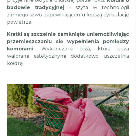
przyjemne okrycie o każdej porze roku.
Kołdra o
budowie tradycyjnej
- szyta w technologii
zimnego szwu zapewniającemu lepszą cyrkulację
powietrza.
Kratki są szczelnie zamknięte uniemożliwiając
przemieszczaniu się wypełnienia pomiędzy
komorami
. Wykończona bizą, która poza
walorami estetycznymi dodatkowo uszczelnia
kołdrę.