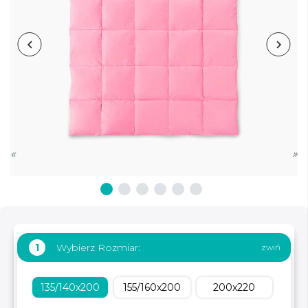
«
»
Wybierz Rozmiar:
1
135/140x200
155/160x200
200x220