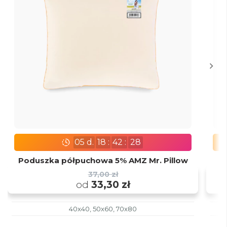
05
d.
18
:
42
:
27
Poduszka półpuchowa 5% AMZ Mr. Pillow
P
37,00 zł
od
33,30 zł
40x40, 50x60, 70x80