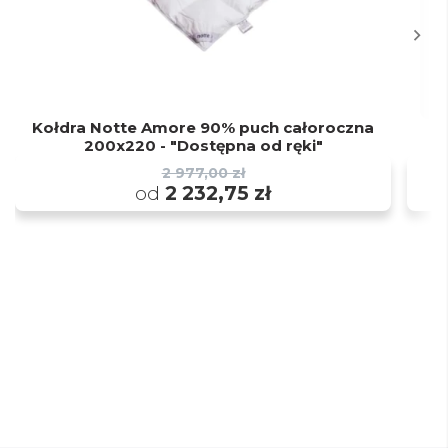
Kołdra Notte Amore 90% puch całoroczna
K
200x220 - "Dostępna od ręki"
2 977,00 zł
od
2 232,75 zł