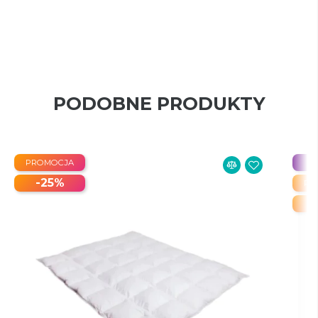
PODOBNE PRODUKTY
PROMOCJA
O
-25%
PR