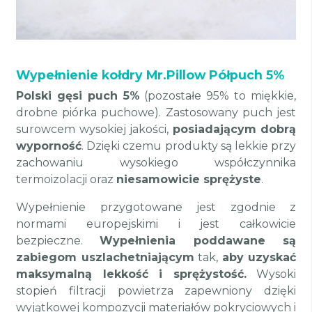
Wypełnienie kołdry Mr.Pillow Półpuch 5%
Polski gęsi puch 5%
(pozostałe 95% to miękkie,
drobne piórka puchowe). Zastosowany puch jest
surowcem wysokiej jakości,
posiadającym dobrą
wyporność
. Dzięki czemu produkty są lekkie przy
zachowaniu wysokiego współczynnika
termoizolacji oraz
niesamowicie sprężyste
.
Wypełnienie przygotowane jest zgodnie z
normami europejskimi i jest całkowicie
bezpieczne.
Wypełnienia poddawane są
zabiegom uszlachetniającym
tak,
aby uzyskać
maksymalną lekkość i sprężystość.
Wysoki
stopień filtracji powietrza zapewniony dzięki
wyjątkowej kompozycji materiałów pokryciowych i