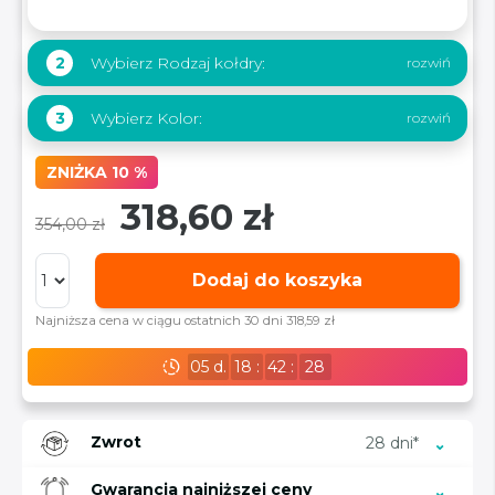
Wybierz Rodzaj kołdry:
2
Wybierz Kolor:
3
ZNIŻKA 10 %
318,60 zł
354,00 zł
Dodaj do koszyka
Najniższa cena w ciągu ostatnich 30 dni 318,59 zł
05
d.
18
:
42
:
27
Zwrot
28 dni*
Gwarancja najniższej ceny