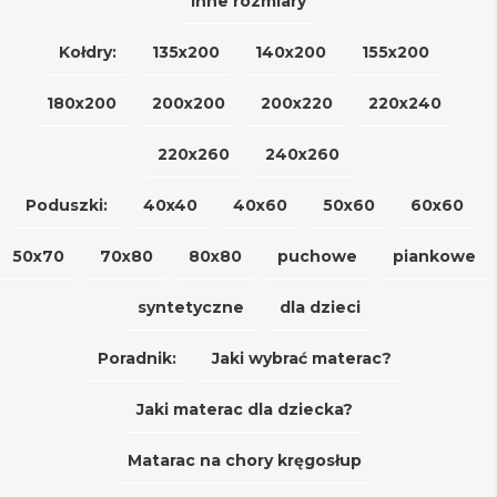
Inne rozmiary
Kołdry:
135x200
140x200
155x200
180x200
200x200
200x220
220x240
220x260
240x260
Poduszki:
40x40
40x60
50x60
60x60
50x70
70x80
80x80
puchowe
piankowe
syntetyczne
dla dzieci
Poradnik:
Jaki wybrać materac?
Jaki materac dla dziecka?
Matarac na chory kręgosłup