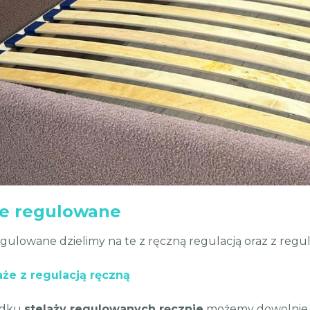
że regulowane
egulowane dzielimy na te z ręczną regulacją oraz z regul
aże z regulacją ręczną
adku
stelaży regulowanych ręcznie
możemy dowolnie d