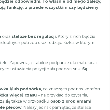
e będzie odpowiedni. To właśnie od niego zależy,
woją funkcję, a przede wszystkim czy będziemy
e
oraz
stelaże bez regulacji.
Który z nich będzie
dualnych potrzeb oraz rodzaju łóżka, w którym
le. Zapewniają stabilne podparcie dla materaca i
ych ustawienia pozycji ciała podczas snu.
Są
wka i/lub podnóżka,
co znacząco podnosi komfort
óżku więcej czasu
– na przykład do czytania,
dzą się także w przypadku
osób z problemami
óle pleców.
Należy jednak pamiętać, że stelaże