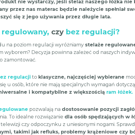
rodukt nie wystarczy, jeśli stelaż naszego łóżka ni
any przez nas materac będzie należycie spełniał s
szyć się z jego używania przez długie lata.
ż regulowany,
czy
bez regulacji?
u na poziom regulacji wyróżniamy
stelaże regulowan
m wyborem? Decyzja powinna zależeć od naszych indywi
o zamontować.
ez regulacji
to
klasyczne, najczęściej wybierane
mode
się u osób, które nie mają specjalnych wymagań dotycząc
uniwersalne i kompatybilne z większością
ram łóżek.
regulowane
pozwalają na
dostosowanie pozycji zagłó
ia. To idealne rozwiązanie
dla osób spędzających w ł
 telewizji czy odpoczynku z uniesionymi nogami. Spraw
ymi, takimi jak refluks, problemy krążeniowe czy b