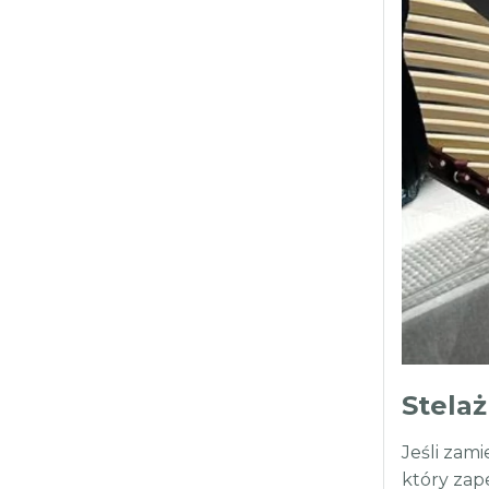
Stela
Jeśli zam
który zap