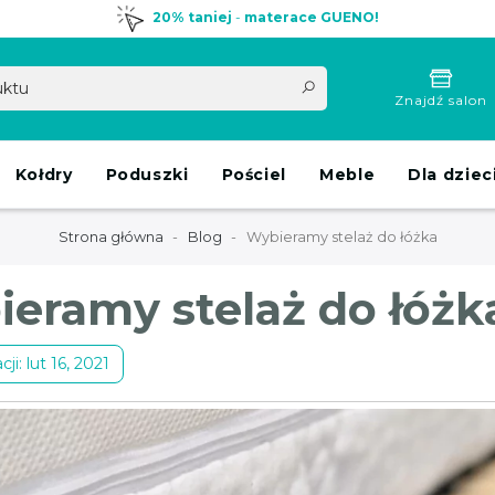
20% taniej
-
materace GUENO!
Znajdź salon
Kołdry
Poduszki
Pościel
Meble
Dla dziec
Strona główna
Blog
Wybieramy stelaż do łóżka
eramy stelaż do łóżk
ji: lut 16, 2021