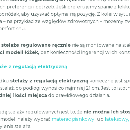
ch preferencji i potrzeb. Jeśli preferujemy spanie z le
odnóżek, aby uzyskać optymalną pozycję. Z kolei w sytua
ała – na przykład ze względów zdrowotnych – możemy zw
omfort snu.
,
stelaże regulowane ręcznie
nie są montowane na stał
ci modeli łóżek,
bez konieczności ingerencji w ich kons
aże z regulacją elektryczną
adku
stelaży z regulacją elektryczną
konieczne jest spr
ę stelaż, do podłogi wynosi co najmniej 21 cm. Jest to isto
niej ilości miejsca
do prawidłowego działania.
dą stelaży regulowanych jest to, że
nie można ich st
ki model, należy wybrać
materac piankowy
lub
lateksowy,
lenia stelaża.