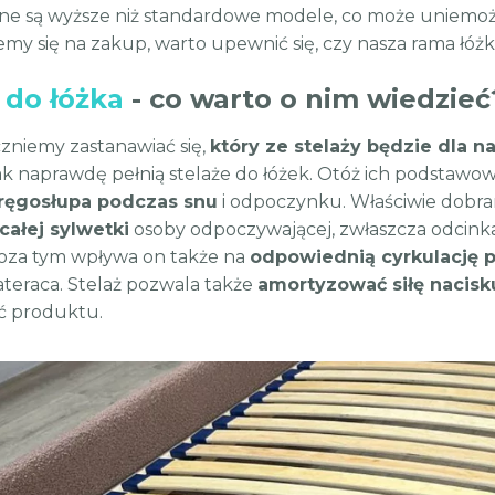
e są wyższe niż standardowe modele, co może uniemożl
my się na zakup, warto upewnić się, czy nasza rama łóżk
 do łóżka
- co warto o nim wiedzieć
zniemy zastanawiać się,
który ze stelaży będzie dla 
ak naprawdę pełnią stelaże do łóżek. Otóż ich podstaw
kręgosłupa podczas snu
i odpoczynku. Właściwie dobr
całej sylwetki
osoby odpoczywającej, zwłaszcza odcinka
oza tym wpływa on także na
odpowiednią cyrkulację 
ateraca. Stelaż pozwala także
amortyzować siłę nacisk
ć produktu.