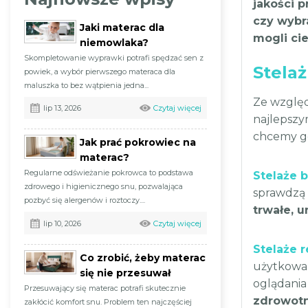
jakości p
czy wybr
Jaki materac dla
mogli cie
niemowlaka?
Skompletowanie wyprawki potrafi spędzać sen z
Stela
powiek, a wybór pierwszego materaca dla
maluszka to bez wątpienia jedna...
Ze względ
Czytaj więcej
lip 13, 2026
najlepszy
chcemy g
Jak prać pokrowiec na
materac?
Regularne odświeżanie pokrowca to podstawa
Stelaże b
zdrowego i higienicznego snu, pozwalająca
sprawdzą 
pozbyć się alergenów i roztoczy....
trwałe, 
Czytaj więcej
lip 10, 2026
Stelaże 
Co zrobić, żeby materac
użytkowan
się nie przesuwał
oglądania
Przesuwający się materac potrafi skutecznie
zdrowotn
zakłócić komfort snu. Problem ten najczęściej