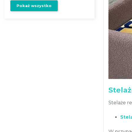
Pokaż wszystko
Stela
Stelaże r
Stel
W przyp