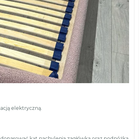
acją elektryczną.
opasować kąt nachylenia zagłówka oraz podnóżka