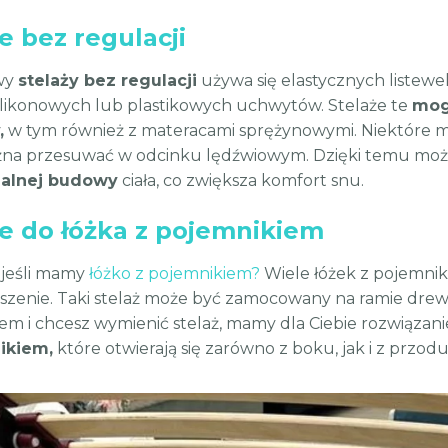
e bez regulacji
wy
stelaży bez regulacji
używa się elastycznych listewe
likonowych lub plastikowych uchwytów. Stelaże te
mog
,
w tym również z materacami sprężynowymi. Niektóre m
na przesuwać w odcinku lędźwiowym. Dzięki temu możl
alnej budowy
ciała, co zwiększa komfort snu.
że do łóżka z pojemnikiem
, jeśli mamy
łóżko z pojemnikiem?
Wiele łóżek z pojemnik
szenie. Taki stelaż może być zamocowany na ramie drewni
em i chcesz wymienić stelaż, mamy dla Ciebie rozwiązani
ikiem,
które otwierają się zarówno z boku, jak i z przo