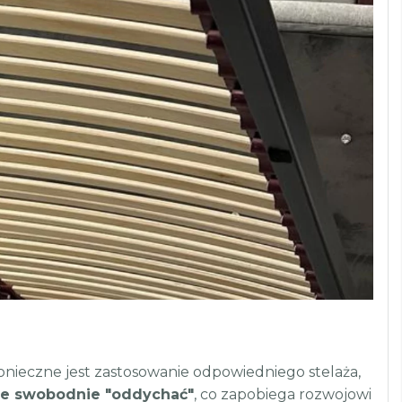
nieczne jest zastosowanie odpowiedniego stelaża,
e swobodnie "oddychać"
, co zapobiega rozwojowi