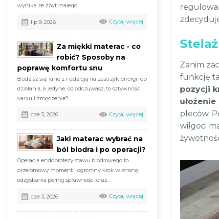
wynika ze zbyt małego...
regulowan
zdecyduje
Czytaj więcej
lip 9, 2026
Stelaż
Za miękki materac - co
robić? Sposoby na
Zanim zac
poprawę komfortu snu
funkcję t
Budzisz się rano z nadzieją na zastrzyk energii do
pozycji 
działania, a jedyne, co odczuwasz, to sztywność
karku i zmęczenie?...
ułożenie 
pleców. P
Czytaj więcej
cze 3, 2026
wilgoci m
żywotnoś
Jaki materac wybrać na
ból biodra i po operacji?
Operacja endoprotezy stawu biodrowego to
przełomowy moment i ogromny krok w stronę
odzyskania pełnej sprawności oraz...
Czytaj więcej
cze 3, 2026