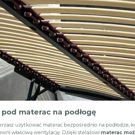
ż pod materac na podłogę
ierzasz użytkować materac bezpośrednio na podłodze, ko
ewni właściwą wentylację. Dzięki stelażowi
materac moż