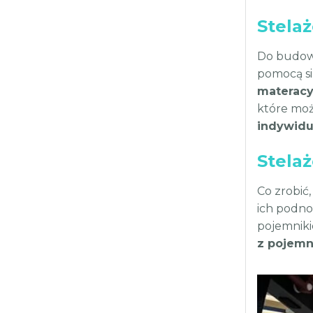
Stelaż
Do budo
pomocą si
materacy
które moż
indywidu
Stela
Co zrobić
ich podno
pojemniki
z pojemn