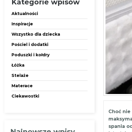
Kategorie wpisów
Aktualności
Inspiracje
Wszystko dla dziecka
Pościel i dodatki
Poduszki i kołdry
Łóżka
Stelaże
Materace
Ciekawostki
Choć nie
maksymal
spania o
Najnowsze wpisy