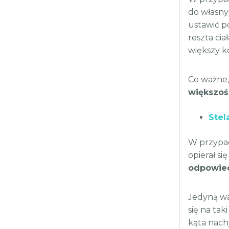
do własny
ustawić p
reszta ci
większy k
Co ważne
większoś
Stel
W przyp
opierał si
odpowied
Jedyną wa
się na ta
kąta nachy