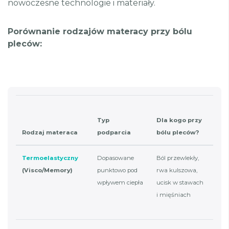
nowoczesne technologie i materiały.
Porównanie rodzajów materacy przy bólu
pleców:
Kie
Typ
Dla kogo przy
uwa
Rodzaj materaca
podparcia
bólu pleców?
uni
Termoelastyczny
Dopasowane
Ból przewlekły,
Zat
(Visco/Memory)
punktowo pod
rwa kulszowa,
cie
wpływem ciepła
ucisk w stawach
prz
i mięśniach
oso
pot