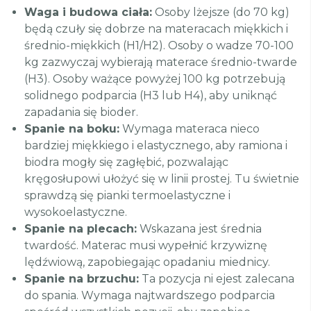
Waga i budowa ciała:
Osoby lżejsze (do 70 kg)
będą czuły się dobrze na materacach miękkich i
średnio-miękkich (H1/H2). Osoby o wadze 70-100
kg zazwyczaj wybierają materace średnio-twarde
(H3). Osoby ważące powyżej 100 kg potrzebują
solidnego podparcia (H3 lub H4), aby uniknąć
zapadania się bioder.
Spanie na boku:
Wymaga materaca nieco
bardziej miękkiego i elastycznego, aby ramiona i
biodra mogły się zagłębić, pozwalając
kręgosłupowi ułożyć się w linii prostej. Tu świetnie
sprawdzą się pianki termoelastyczne i
wysokoelastyczne.
Spanie na plecach:
Wskazana jest średnia
twardość. Materac musi wypełnić krzywiznę
lędźwiową, zapobiegając opadaniu miednicy.
Spanie na brzuchu:
Ta pozycja ni ejest zalecana
do spania. Wymaga najtwardszego podparcia