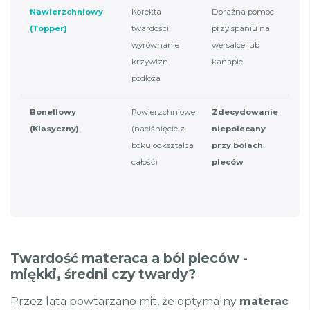
Nawierzchniowy
Korekta
Doraźna pomoc
Nie
(Topper)
twardości,
przy spaniu na
star
wyrównanie
wersalce lub
głę
krzywizn
kanapie
zap
podłoża
mat
Bonellowy
Powierzchniowe
Zdecydowanie
Bra
(Klasyczny)
(naciśnięcie z
niepolecany
dop
boku odkształca
przy bólach
do 
całość)
pleców
ciał
drg
Twardość materaca a ból pleców -
miękki, średni czy twardy?
Przez lata powtarzano mit, że optymalny
materac