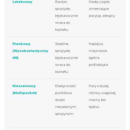
Lateksowy
Bardzo
Osoby często
Duż
sprężyste,
zmieniające
mat
błyskawicznie
pozycję, alergicy
spo
wraca do
ucz
kształtu
late
Piankowy
Stabilne,
Napięcia
Szy
(Wysokoelastyczny
sprężyste,
mięśniowe,
zuż
HR)
błyskawicznie
ogólna
mat
wraca do
profilaktyka
w p
kształtu
lat
Kieszeniowy
Elastyczność
Pary o dużej
Mod
(Multipocket)
punktowa
różnicy wagowej,
bar
dzięki
mocny ból
ma
niezależnym
lędźwi
kok
sprężynom
mog
twa