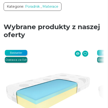
Kategorie:
Poradnik
,
Materace
Wybrane produkty z naszej
oferty
Bestseller
Best
Dostawa za 0zł
Dostaw