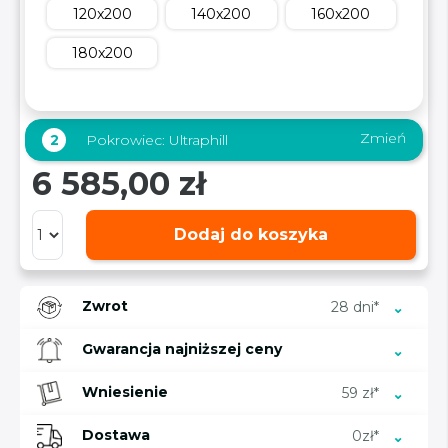
120x200
140x200
160x200
180x200
Zmień
2
Pokrowiec:
Ultraphill
6 585,00 zł
Dodaj do koszyka
Zwrot
28 dni*
Gwarancja najniższej ceny
Wniesienie
59 zł*
Dostawa
0zł*