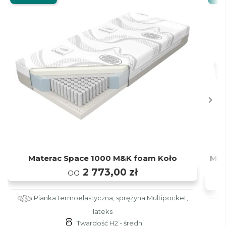
Materac Space 1000 M&K foam Koło
Mat
od
2 773,00 zł
Pianka termoelastyczna, sprężyna Multipocket,
lateks
Twardość H2 - średni