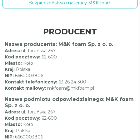
Bezpieczeństwo materacy M&K foam
PRODUCENT
Nazwa producenta: M&K foam Sp. z o. o.
Adres:
ul. Toruńska 267
Kod pocztowy:
62-600
Miasto:
Koło
Kraj:
Polska
NIP:
6660003806
Kontakt telefoniczny:
63 26 24 300
Kontakt mailowy:
mkfoam@mkfoam.pl
Nazwa podmiotu odpowiedzialnego: M&K foam
Sp. z o. o.
Adres:
ul. Toruńska 267
Kod pocztowy:
62-600
Miasto:
Koło
Kraj:
Polska
NIP:
6660003806