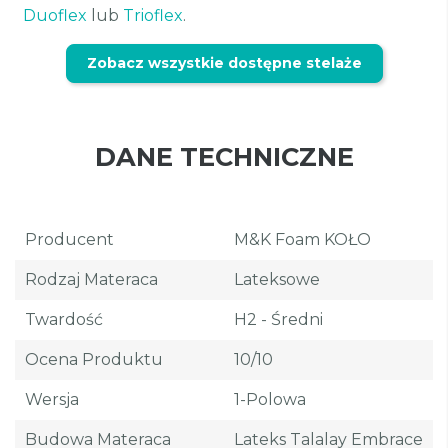
Duoflex
lub
Trioflex
.
Zobacz wszystkie dostępne stelaże
DANE TECHNICZNE
Producent
M&K Foam KOŁO
Rodzaj Materaca
Lateksowe
Twardość
H2 - Średni
Ocena Produktu
10/10
Wersja
1-Polowa
Budowa Materaca
Lateks Talalay Embrace