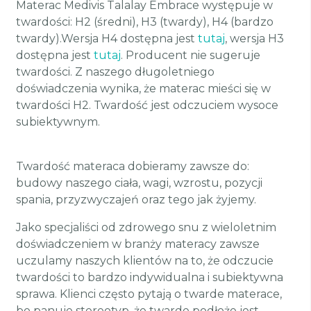
Materac Medivis Talalay Embrace występuje w
twardości: H2 (średni), H3 (twardy), H4 (bardzo
twardy).Wersja H4 dostępna jest
tutaj
, wersja H3
dostępna jest
tutaj
. Producent nie sugeruje
twardości. Z naszego długoletniego
doświadczenia wynika, że materac mieści się w
twardości H2. Twardość jest odczuciem wysoce
subiektywnym.
Twardość materaca dobieramy zawsze do:
budowy naszego ciała, wagi, wzrostu, pozycji
spania, przyzwyczajeń oraz tego jak żyjemy.
Jako specjaliści od zdrowego snu z wieloletnim
doświadczeniem w branży materacy zawsze
uczulamy naszych klientów na to, że odczucie
twardości to bardzo indywidualna i subiektywna
sprawa. Klienci często pytają o twarde materace,
bo panuje stereotyp, że twarde podłoże jest