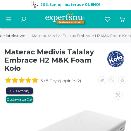
20% taniej
-
materace GUENO!
ce lateksowe
Materac Medivis Talalay Embrace H2 M&K Foam Koło
Materac Medivis Talalay
Embrace H2 M&K Foam
Koło
5 / 5 Czytaj opinie (2)
⭐ 20% taniej
Dostawa za 0zł