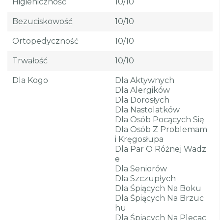
Higieniczność
10/10
Bezuciskowość
10/10
Ortopedyczność
10/10
Trwałość
10/10
Dla Kogo
Dla Aktywnych
Dla Alergików
Dla Dorosłych
Dla Nastolatków
Dla Osób Pocących Się
Dla Osób Z Problemam
I Kręgosłupa
Dla Par O Różnej Wadz
E
Dla Seniorów
Dla Szczupłych
Dla Śpiących Na Boku
Dla Śpiących Na Brzuc
Hu
Dla Śpiących Na Plecac