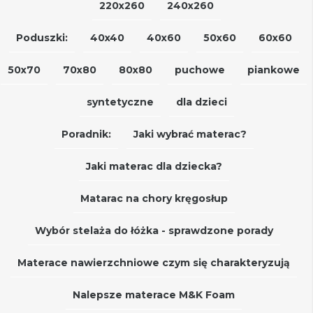
220x260
240x260
Poduszki:
40x40
40x60
50x60
60x60
50x70
70x80
80x80
puchowe
piankowe
syntetyczne
dla dzieci
Poradnik:
Jaki wybrać materac?
Jaki materac dla dziecka?
Matarac na chory kręgosłup
Wybór stelaża do łóżka - sprawdzone porady
Materace nawierzchniowe czym się charakteryzują
Nalepsze materace M&K Foam