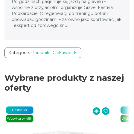
Po godzinach pasjonuje się jazdą na gravelu –
wspólnie z przyjaciółmi organizuje Gravel Festival
Podkarpacie. O regeneracji po treningu potrafi
opowiadać godzinami – zarówno jako sportowiec, jak
i ekspert od zdrowego snu.
Kategorie:
Poradnik
,
Ciekawostki
Wybrane produkty z naszej
oferty
Bestseller
Best
Wysyłka w 48h
Wysyłk