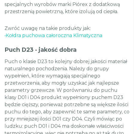
specjalnych wyrobów marki Piórex z dodatkową
przestrzenią powietrzną, które izolują od ciepła.
Zwróć uwagę na takie produkty jak:
•
Kołdra puchowa całoroczna Klimatyczna
Puch D23 - jakość dobra
Puch o klasie D23 to kolejny dobrej jakości materiał
naturalnego pochodzenia. Należy do grupy
wypełnień, które wymagają specjalnego
przetworzenia, aby mogły uzyskać jak najlepsze
parametry grzewcze. W porównaniu do puchu
klasy D01 i D04 produkt wypełniony puchem D23
będzie cięższy, ponieważ potrzebne są większe ilości
puchu do tego, aby zapewnić te same parametry, co
przy mniejszej ilości D01 czy D04. Czyli mówiąc po
ludzku: puch D01 i D04 ma doskonałe właściwości
termoizolacyjne, więc nie potrzeba go aż tak dużo,