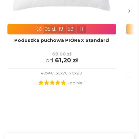
05
d.
19
:
59
:
10
Poduszka puchowa PIÓREX Standard
68,00 zł
od
61,20 zł
40x40, 50x70, 70x80
- opinie:
1