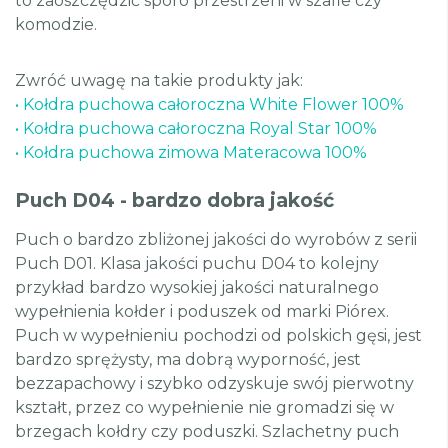
to zaoszczędzić sporo przestrzeni w szafie czy
komodzie.
Zwróć uwagę na takie produkty jak:
•
Kołdra puchowa całoroczna White Flower 100%
•
Kołdra puchowa całoroczna Royal Star 100%
•
Kołdra puchowa zimowa Materacowa 100%
Puch D04 - bardzo dobra jakość
Puch o bardzo zbliżonej jakości do wyrobów z serii
Puch D01. Klasa jakości puchu D04 to kolejny
przykład bardzo wysokiej jakości naturalnego
wypełnienia kołder i poduszek od marki Piórex.
Puch w wypełnieniu pochodzi od polskich gęsi, jest
bardzo sprężysty, ma dobrą wyporność, jest
bezzapachowy i szybko odzyskuje swój pierwotny
kształt, przez co wypełnienie nie gromadzi się w
brzegach kołdry czy poduszki. Szlachetny puch