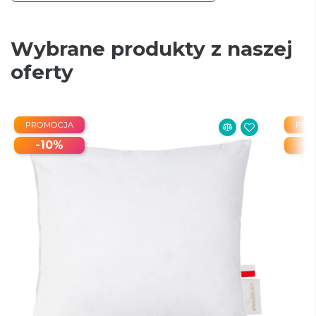
Wybrane produkty z naszej
oferty
PROMOCJA
PRO
-10%
-