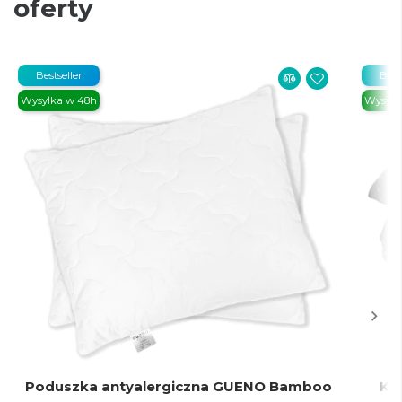
oferty
Bestseller
Best
Wysyłka w 48h
Wysyłk
Poduszka antyalergiczna GUENO Bamboo
Ko