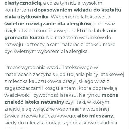
elastycznością
, a co za tym idzie, wysokim
komfortem i
dopasowaniem wkładu do kształtu
ciała użytkownika
. Wypełnienie lateksowe to
świetne rozwiązanie dla alergików
, ponieważ
dzięki otwartokomórkowej strukturze lateks
nie
gromadzi kurzu
. Nie ma zatem warunków do
rozwoju roztoczy, a sam materac z lateksu może
być świetnym wyborem dla alergika.
Proces wyrabiania wsadu lateksowego w
materacach zaczyna się od ubijania piany lateksowej
z mleczka kauczukowca brazylijskiego wraz z
zagęszczaczami i koagulantami, które poprawiają
właściwości i żywotność lateksu. Na rynku
można
znaleźć lateks naturalny
czyli taki, w którym
znajduje się wyłącznie wspomniana wcześniej
żywica drzewa kauczukowego,
albo mieszany
,
kiedy do mleczka dodaje się dodatkowo składniki