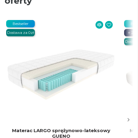
oferty
Bestseller
Best
Dostawa za 0zł
⭐ 20%
Dostaw
Materac LARGO sprężynowo-lateksowy
Ma
GUENO