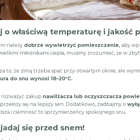
 o właściwą temperaturę i jakość 
em należy
dobrze wywietrzyć pomieszczenie,
aby wpu
wielkimi miłośnikami ciepła, musimy zrozumieć, że w zbyt
za to, że zimą trzeba spać przy otwartym oknie, ale wym
ura do snu wynosi 18–20°C.
ż rozważyć zakup
nawilżacza lub oczyszczacza powie
o przełoży się na lepszy sen. Dodatkowo, zadbajmy o
wyłą
 cisza i ciemność to sprzymierzeńcy spokojnego snu.
jadaj się przed snem!