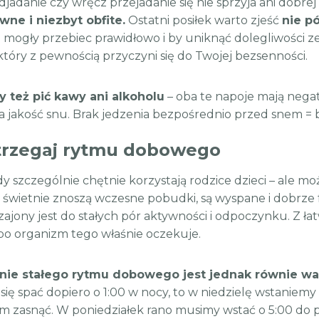
jadanie czy wręcz przejadanie się nie sprzyja ani dobre
wne i niezbyt obfite.
Ostatni posiłek warto zjeść
nie p
 mogły przebiec prawidłowo i by uniknąć dolegliwości 
który z pewnością przyczyni się do Twojej bezsenności.
y też pić kawy ani alkoholu
– oba te napoje mają negat
a jakość snu. Brak jedzenia bezpośrednio przed snem =
trzegaj rytmu dobowego
dy szczególnie chętnie korzystają rodzice dzieci – ale m
, świetnie znoszą wczesne pobudki, są wyspane i dobrze
jony jest do stałych pór aktywności i odpoczynku. Z łatwo
 bo organizm tego właśnie oczekuje.
ie stałego rytmu dobowego jest jednak równie waż
się spać dopiero o 1:00 w nocy, to w niedzielę wstanie
m zasnąć. W poniedziałek rano musimy wstać o 5:00 do p