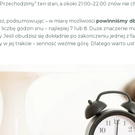
„Przechodzimy” ten stan, a około 21:00–22:00 znów nie c
eż, podsumowując – w miarę możliwości
powinniśmy dba
liczbę godzin snu – najlepiej 7 lub 8. Duże znaczenie ma
y. Jeśli obudzisz się dokładnie po zakończeniu jednej z fa
 w jej trakcie – senność weźmie górę. Dlatego warto ust