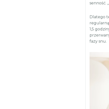
senność. 
Dlatego t
regularną 
1,5 godzin
przerwany
fazy snu.