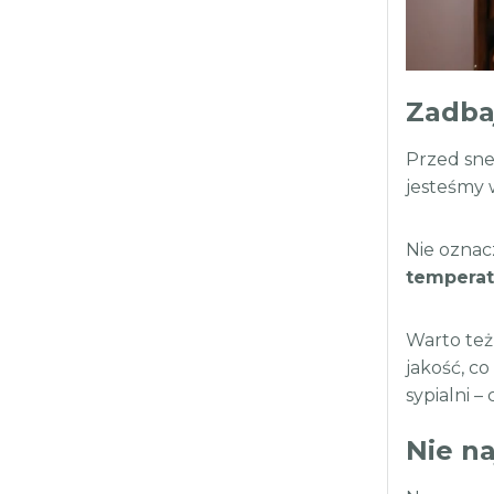
Zadbaj
Przed sn
jesteśmy 
Nie oznac
temperat
Warto te
jakość, c
sypialni –
Nie na