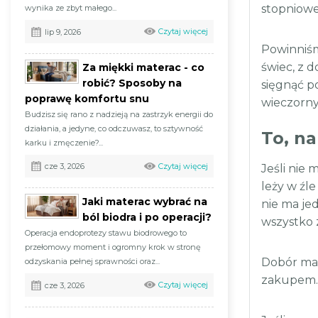
stopniowe
wynika ze zbyt małego...
Czytaj więcej
lip 9, 2026
Powinniśm
świec, z 
Za miękki materac - co
robić? Sposoby na
sięgnąć p
poprawę komfortu snu
wieczorny
Budzisz się rano z nadzieją na zastrzyk energii do
działania, a jedyne, co odczuwasz, to sztywność
To, na
karku i zmęczenie?...
Czytaj więcej
cze 3, 2026
Jeśli nie
leży w źl
Jaki materac wybrać na
nie ma je
ból biodra i po operacji?
wszystko z
Operacja endoprotezy stawu biodrowego to
przełomowy moment i ogromny krok w stronę
Dobór mat
odzyskania pełnej sprawności oraz...
zakupem. 
Czytaj więcej
cze 3, 2026