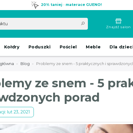
20% taniej
-
materace GUENO!
Znajdź salon
Kołdry
Poduszki
Pościel
Meble
Dla dziec
 główna
Blog
Problemy ze snem - 5 praktycznych i sprawdzonyc
lemy ze snem - 5 prak
wdzonych porad
ji: lut 23, 2021