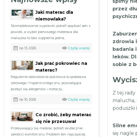
śpimy nie
przez dł
Jaki materac dla
psychicz
niemowlaka?
Skompletowanie wyprawki potrafi spędzać sen z
powiek, a wybór pierwszego materaca dla
Zaburzen
maluszka to bez wątpienia jedna...
zdrowia i
Czytaj więcej
lip 13, 2026
badania 
leków. D
Jak prać pokrowiec na
sobie z 
materac?
Regularne odświeżanie pokrowca to podstawa
Wycis
zdrowego i higienicznego snu, pozwalająca
pozbyć się alergenów i roztoczy....
Z tej rady
Czytaj więcej
lip 10, 2026
malucha, 
poduszki i
Co zrobić, żeby materac
się nie przesuwał
Silne em
Przesuwający się materac potrafi skutecznie
się nagle
zakłócić komfort snu. Problem ten najczęściej