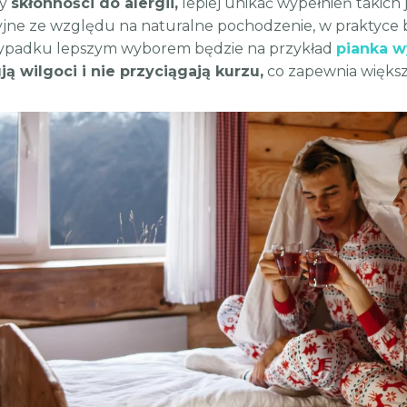
my
skłonności do alergii,
lepiej unikać wypełnień takich
cyjne ze względu na naturalne pochodzenie, w praktyc
zypadku lepszym wyborem będzie na przykład
pianka w
ą wilgoci i nie przyciągają kurzu,
co zapewnia większ