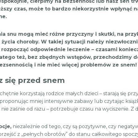
spokojnie, cierpimy na bezsenność lub nasz sen trw
uższy czas, może to bardzo niekorzystnie wpłynąć na
ne.
ia snu mogą mieć różne przyczyny i skutki, na prz
 życia choroby. W takiej sytuacji należy niezwłocz
i rozpocząć odpowiednie leczenie – czasami konie
latego też, bez zbędnych wstępów, przechodzimy do
bezsennością i nie mieć więcej problemów ze snem!
z się przed snem
 chętnie korzystają rodzice małych dzieci – starają się 
proponując mniej intensywne zabawy lub czytając książ
 nie zaśnie od razu – potrzebuje czasu na wyciszenie. Z 
ocje,
niezależnie od tego, czy są pozytywne, czy negaty
 przejść z „pełnych obrotów” do stanu całkowitego spoczy