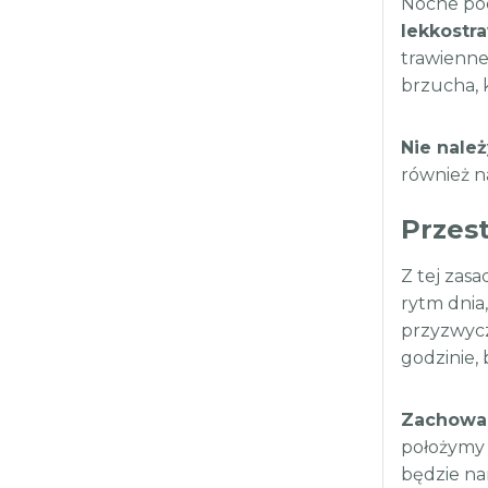
Nocne pod
lekkostra
trawienne
brzucha, 
Nie należ
również n
Przes
Z tej zasa
rytm dnia
przyzwycza
godzinie,
Zachowan
położymy 
będzie na