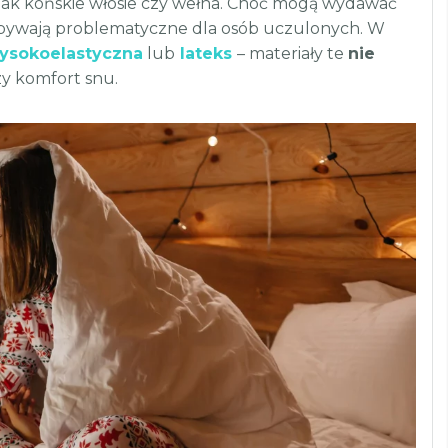
 jak końskie włosie czy wełna. Choć mogą wydawać
e bywają problematyczne dla osób uczulonych. W
ysokoelastyczna
lub
lateks
– materiały te
nie
y komfort snu.