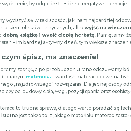
 wyciszenie, by odgonić stres i inne negatywne emocje.
y wyciszyć się w taki sposób, jaki nam najbardziej odpo
dodatkiem olejków eterycznych, albo
wyjść na wieczorny
o
dobrą książkę i wypić ciepłą herbatę.
Pamiętajmy, że
 stan – im bardziej aktywny dzień, tym większe znaczen
 czym śpisz, ma znaczenie!
 możemy zasnąć, a po przebudzeniu rano odczuwamy ból 
e dobranym
materacu.
Twardość materaca powinna być
dnego „najzdrowszego” rozwiązania. Dla jednej osoby o
ależy od budowy ciała, wagi, pozycji spania oraz osobisty
eraca to trudna sprawa, dlatego warto poradzić się fa
Istotne jest także to, z jakiego materiału materac zosta