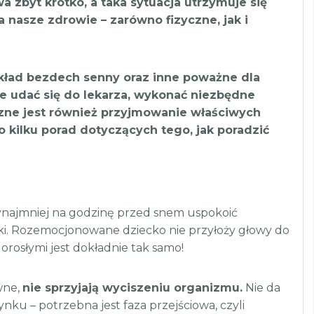
a zbyt krótko, a taka sytuacja utrzymuje się
 nasze zdrowie – zarówno fizyczne, jak i
ykład bezdech senny oraz inne poważne dla
nie udać się do lekarza, wykonać niezbędne
czne jest również przyjmowanie właściwych
 kilku porad dotyczących tego, jak poradzić
przynajmniej na godzinę przed snem uspokoić
ki. Rozemocjonowane dziecko nie przyłoży głowy do
dorosłymi jest dokładnie tak samo!
wne,
nie sprzyjają wyciszeniu organizmu.
Nie da
nku – potrzebna jest faza przejściowa, czyli