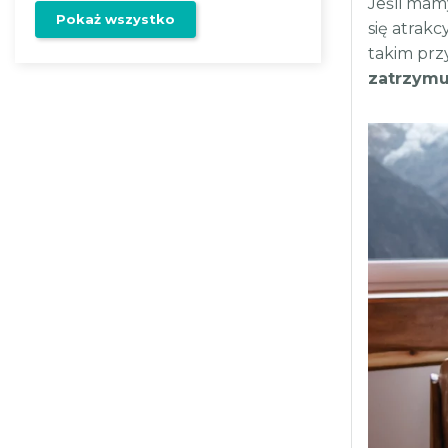
Jeśli ma
Pokaż wszystko
się atrak
takim pr
zatrzymuj