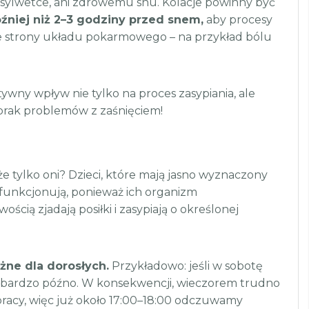
j sylwetce, ani zdrowemu snu. Kolacje powinny być
óźniej niż 2–3 godziny przed snem,
aby procesy
ze strony układu pokarmowego – na przykład bólu
ywny wpływ nie tylko na proces zasypiania, ale
 brak problemów z zaśnięciem!
oże tylko oni? Dzieci, które mają jasno wyznaczony
 funkcjonują, ponieważ ich organizm
ścią zjadają posiłki i zasypiają o określonej
ne dla dorosłych.
Przykładowo: jeśli w sobotę
my bardzo późno. W konsekwencji, wieczorem trudno
racy, więc już około 17:00–18:00 odczuwamy