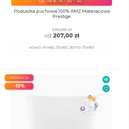
04
d.
14
:
30
:
41
Poduszka puchowa 100% AMZ Materacowa
Prestige
230,00 zł
od
207,00 zł
40x40, 40x60, 50x60, 50x70, 70x80
PROMOCJA
-10%