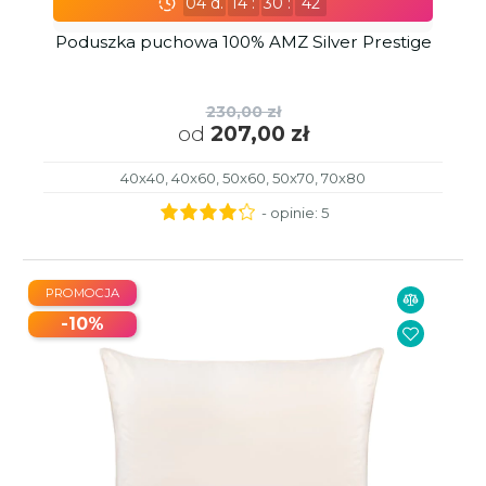
04
d.
14
:
30
:
41
Poduszka puchowa 100% AMZ Silver Prestige
230,00 zł
od
207,00 zł
40x40, 40x60, 50x60, 50x70, 70x80
- opinie:
5
PROMOCJA
-10%