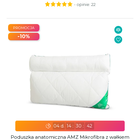
- opinie:
22
PROMOCJA
-10%
04
d.
14
:
30
:
41
Poduszka anatomiczna AMZ Mikrofibra z wałkiem