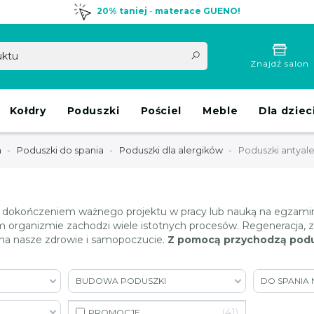
20% taniej
-
materace GUENO!
Znajdź salon
Kołdry
Poduszki
Pościel
Meble
Dla dziec
a
Poduszki do spania
Poduszki dla alergików
Poduszki antyal
się dokończeniem ważnego projektu w pracy lub nauką na egzam
rganizmie zachodzi wiele istotnych procesów. Regeneracja, zw
 na nasze zdrowie i samopoczucie.
Z pomocą przychodzą podu
BUDOWA PODUSZKI
DO SPANIA 
41
PROMOCJE