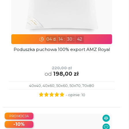
04
d.
14
:
30
:
41
Poduszka puchowa 100% export AMZ Royal
220,00 zł
od
198,00 zł
40x40, 40x60, 50x60, 50x70, 70x80
- opinie:
10
PROMOCJA
-10%