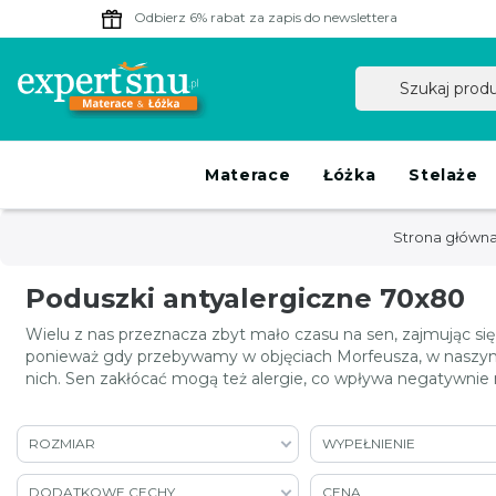
Odbierz 6% rabat
za zapis do newslettera
Materace
Łóżka
Stelaże
Strona główn
Poduszki antyalergiczne 70x80
Wielu z nas przeznacza zbyt mało czasu na sen, zajmując 
ponieważ gdy przebywamy w objęciach Morfeusza, w naszym o
nich. Sen zakłócać mogą też alergie, co wpływa negatywnie
ROZMIAR
WYPEŁNIENIE
DODATKOWE CECHY
CENA