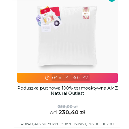
04
d.
14
:
30
:
41
Poduszka puchowa 100% termoaktywna AMZ
Natural Outlast
256,00 zł
od
230,40 zł
40x40, 40x60, 50x60, 50x70, 60x60, 70x80, 80x80