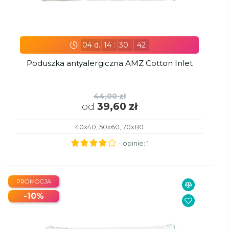
04
d.
14
:
30
:
41
Poduszka antyalergiczna AMZ Cotton Inlet
44,00 zł
od
39,60 zł
40x40, 50x60, 70x80
- opinie:
1
PROMOCJA
-10%