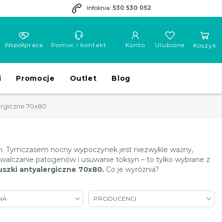
Infolinia:
530 530 052
Współpraca
Pomoc i kontakt
Konto
Ulubione
Koszyk
i
Promocje
Outlet
Blog
ergiczne 70x80
in. Tymczasem nocny wypoczynek jest niezwykle ważny,
alczanie patogenów i usuwanie toksyn – to tylko wybrane z
szki antyalergiczne 70x80.
Co je wyróżnia?
NA
PRODUCENCI