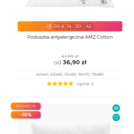
04
d.
14
:
30
:
41
Poduszka antyalergiczna AMZ Cotton
41,00 zł
od
36,90 zł
40x40, 40x60, 50x60, 50x70, 70x80
- opinie:
3
PROMOCJA
-10%