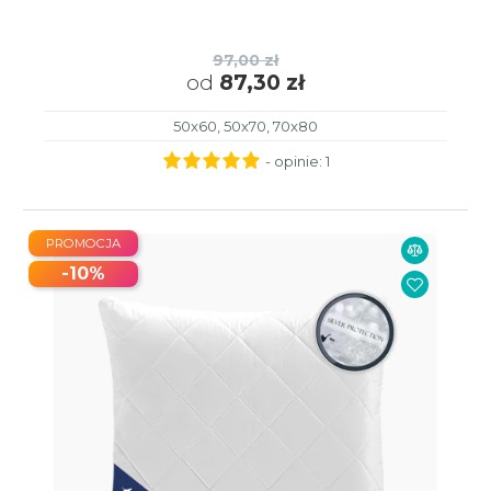
97,00 zł
od
87,30 zł
50x60, 50x70, 70x80
- opinie:
1
PROMOCJA
-10%