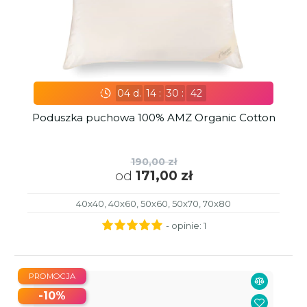
04
d.
14
:
30
:
41
Poduszka puchowa 100% AMZ Organic Cotton
190,00 zł
od
171,00 zł
40x40, 40x60, 50x60, 50x70, 70x80
- opinie:
1
PROMOCJA
-10%