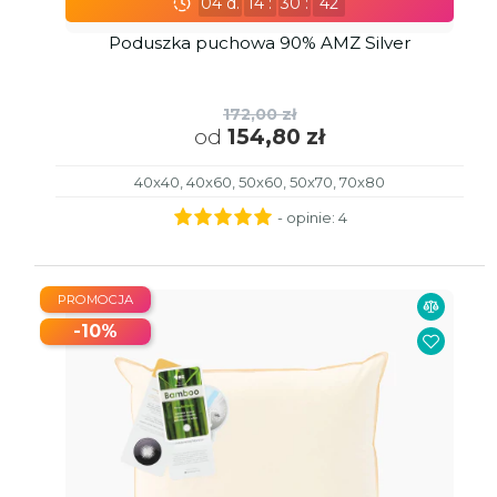
04
d.
14
:
30
:
41
Poduszka puchowa 90% AMZ Silver
172,00 zł
od
154,80 zł
40x40, 40x60, 50x60, 50x70, 70x80
- opinie:
4
PROMOCJA
-10%