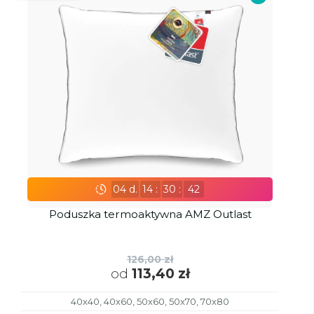
04
d.
14
:
30
:
41
Poduszka termoaktywna AMZ Outlast
126,00 zł
od
113,40 zł
40x40, 40x60, 50x60, 50x70, 70x80