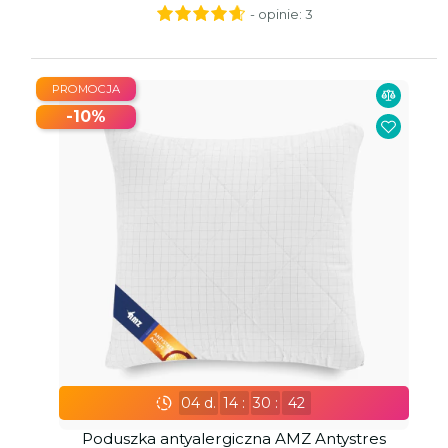
- opinie:
3
PROMOCJA
-10%
04
d.
14
:
30
:
41
Poduszka antyalergiczna AMZ Antystres