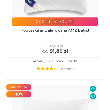
04
d.
14
:
30
:
41
Poduszka antyalergiczna AMZ Batyst
102,00 zł
od
91,80 zł
40x40, 50x60, 50x70, 70x80
- opinie:
5
PROMOCJA
-10%