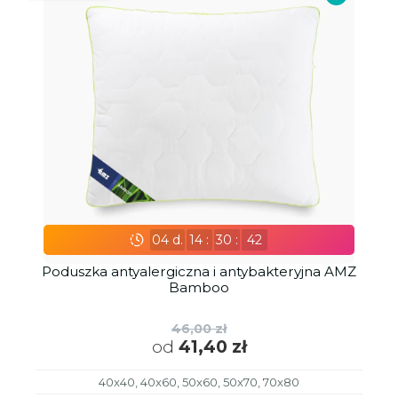
04
d.
14
:
30
:
41
Poduszka antyalergiczna i antybakteryjna AMZ
Bamboo
46,00 zł
od
41,40 zł
40x40, 40x60, 50x60, 50x70, 70x80