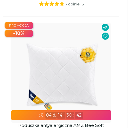
- opinie:
6
PROMOCJA
-10%
04
d.
14
:
30
:
41
Poduszka antyalergiczna AMZ Bee Soft