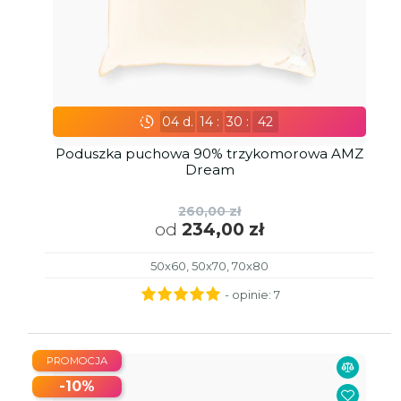
04
d.
14
:
30
:
41
Poduszka puchowa 90% trzykomorowa AMZ
Dream
260,00 zł
od
234,00 zł
50x60, 50x70, 70x80
- opinie:
7
PROMOCJA
-10%