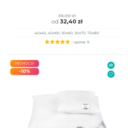
36,00 zł
od
32,40 zł
40x40, 40x60, 50x60, 50x70, 70x80
- opinie:
9
PROMOCJA
-10%