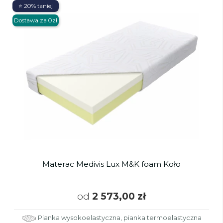
⭐ 20% taniej
Dostawa za 0zł
Materac Medivis Lux M&K foam Koło
od
2 573,00 zł
Pianka wysokoelastyczna, pianka termoelastyczna