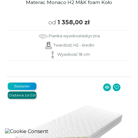
Materac Monaco H2 M&K foam Koło
od
1 358,00 zł
Pianka wysokoelastyczna
Twardość H2 - średni
Wysokość 18 cm
Bestseller
Dostawa za 0zł