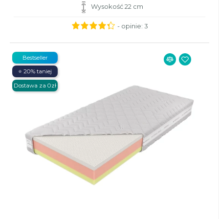
Wysokość 22 cm
- opinie:
3
Bestseller
⭐ 20% taniej
Dostawa za 0zł