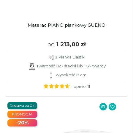
Materac PIANO piankowy GUENO
od
1 213,00 zł
Pianka Elastik
Twardość H2 - średni lub H3 - twardy
Wysokość 17 cm
- opinie:
11
Dostawa za 0zł
PROMOCJA
-20%