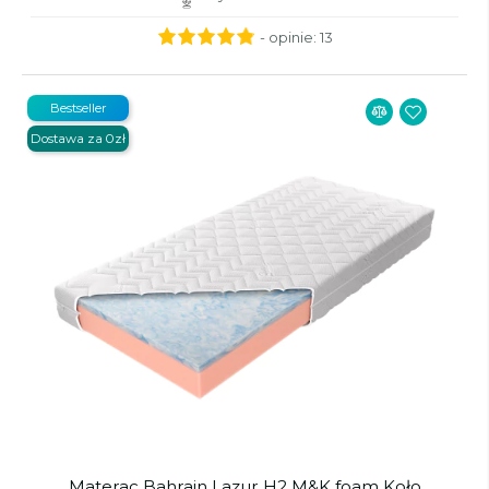
- opinie:
13
Bestseller
Dostawa za 0zł
Materac Bahrain Lazur H2 M&K foam Koło