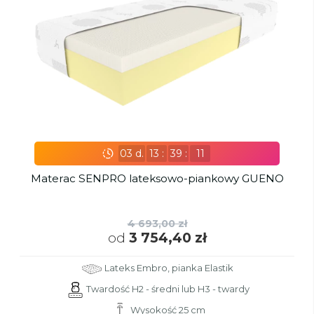
03
d.
13
:
39
:
10
Materac SENPRO lateksowo-piankowy GUENO
4 693,00 zł
od
3 754,40 zł
Lateks Embro, pianka Elastik
Twardość H2 - średni lub H3 - twardy
Wysokość 25 cm