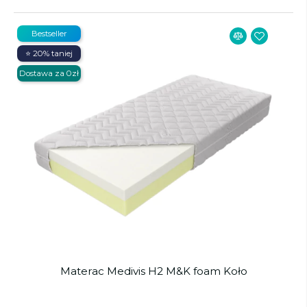
Bestseller
⭐ 20% taniej
Dostawa za 0zł
Materac Medivis H2 M&K foam Koło