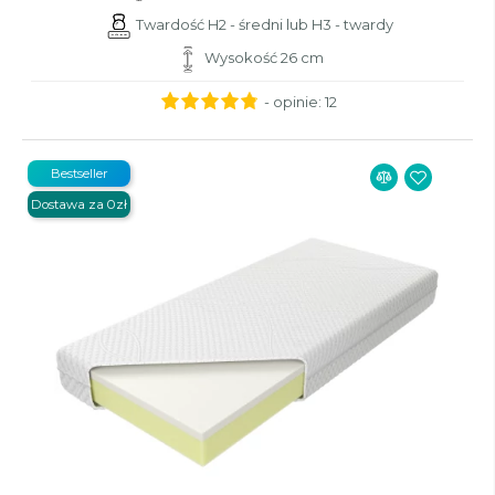
Twardość H2 - średni lub H3 - twardy
Wysokość 26 cm
- opinie:
12
Bestseller
Dostawa za 0zł