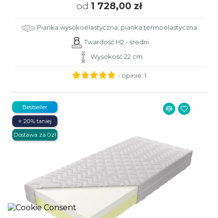
od
1 728,00 zł
Pianka wysokoelastyczna, pianka termoelastyczna
Twardość H2 - średni
Wysokość 22 cm
- opinie:
1
Bestseller
⭐ 20% taniej
Dostawa za 0zł