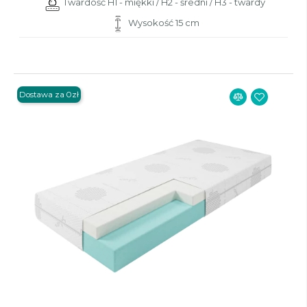
Twardość H1 - miękki / H2 - średni / H3 - twardy
Wysokość 15 cm
Dostawa za 0zł