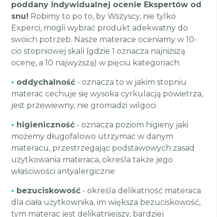
poddany indywidualnej ocenie Ekspertów od
snu!
Robimy to po to, by Wszyscy, nie tylko
Experci, mogli wybrać produkt adekwatny do
swoich potrzeb. Nasze materace oceniamy w 10-
cio stopniowej skali (gdzie 1 oznacza najniższą
ocenę, a 10 najwyższą) w pięciu kategoriach:
•
oddychalność
- oznacza to w jakim stopniu
materac cechuje się wysoka cyrkulacją powietrza,
jest przewiewny, nie gromadzi wilgoci
•
higieniczność
- oznacza poziom higieny jaki
możemy długofalowo utrzymać w danym
materacu, przestrzegając podstawowych zasad
użytkowania materaca, określa także jego
właściwości antyalergiczne
•
bezuciskowość
- określa delikatność materaca
dla ciała użytkownika, im większa bezuciskowość,
tym materac jest delikatniejszy, bardziej