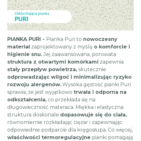
PIANKA PURI -
Pianka Puri to
nowoczesny
materiał
zaprojektowany z myślą
o komforcie i
higienie snu.
Jej zaawansowana, porowata
struktura z otwartymi komórkami
zapewnia
stały przepływ powietrza,
skutecznie
odprowadzając wilgoć i minimalizując ryzyko
rozwoju alergenów.
Wysoka gęstość pianki Puri
sprawia, że jest wyjątkowo
trwała i odporna na
odkształcenia,
co przekłada się na
długowieczność materaca. Miękka i elastyczna
struktura doskonale
dopasowuje się do ciała,
równomiernie rozkładając ciężar i zapewniając
odpowiednie podparcie dla kręgosłupa. Co więcej,
właściwości termoregulacyjne
pianki pomagają