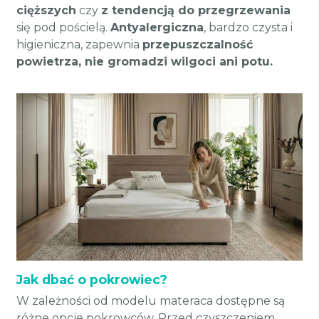
cięższych
czy
z tendencją do przegrzewania
się pod pościelą.
Antyalergiczna
, bardzo czysta i
higieniczna, zapewnia
przepuszczalność
powietrza, nie gromadzi wilgoci ani potu.
Jak dbać o pokrowiec?
W zależności od modelu materaca dostępne są
różne opcje pokrowców. Przed czyszczeniem