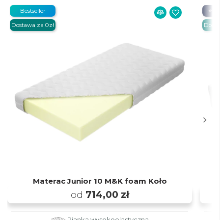
Bestseller
⭐ 20
Dostawa za 0zł
Dosta
Materac Junior 10 M&K foam Koło
M
od
714,00 zł
Pianka wysokoelastyczna