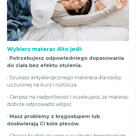
Wybierz materac Alto jeśli:
•
Potrzebujesz odpowiedniego dopasowania
do ciała bez efektu otulenia.
•
Szukasz antyalergicznego materaca dla osoby
uczulonej na kurz i roztocza.
•
Cierpisz na nadpotliwość i oczekujesz, że materac
dobrze odprowadzi wilgoć.
•
Masz problemy z kręgosłupem lub
doskwierają Ci bóle pleców.
•
Chcesz budzić się rano w suchym i higienicznym