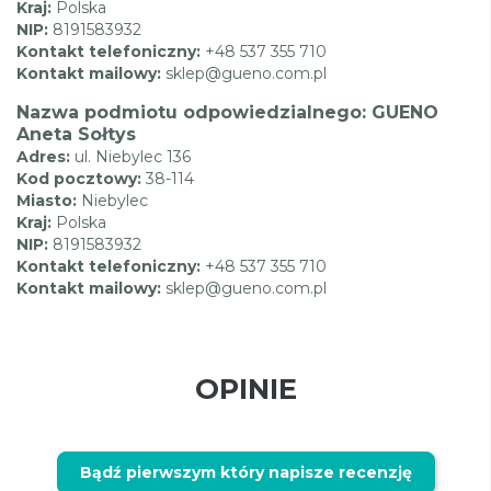
Kraj:
Polska
NIP:
8191583932
Kontakt telefoniczny:
+48 537 355 710
Kontakt mailowy:
sklep@gueno.com.pl
Nazwa podmiotu odpowiedzialnego: GUENO
Aneta Sołtys
Adres:
ul. Niebylec 136
Kod pocztowy:
38-114
Miasto:
Niebylec
Kraj:
Polska
NIP:
8191583932
Kontakt telefoniczny:
+48 537 355 710
Kontakt mailowy:
sklep@gueno.com.pl
OPINIE
Bądź pierwszym który napisze recenzję