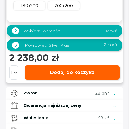
180x200
200x200
Wybierz Twardość:
2
Zmień
3
Pokrowiec:
Silver Plus
2 238,00 zł
Dodaj do koszyka
Zwrot
28 dni*
Gwarancja najniższej ceny
Wniesienie
59 zł*