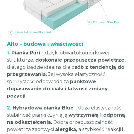
Alto - budowa i właściwości
1.
Pianka Puri
-
dzięki otwartokomórkowej
strukturze,
doskonale przepuszcza powietrze,
dlatego będzie idealna dla o
sób z tendencją do
przegrzewania.
Jej wysoka elastyczność i
sprężystość odpowiada za
punktowe
dopasowanie do ciała
i łatwość zmiany
pozycji.
2.
Hybrydowa pianka Blue
- duża elastyczność i
stabilność pianki czynią ją
wytrzymałą i odporną
na odkształcenia.
Dobra przepuszczalność
powietrza zachwyci
alergika,
a szybkość reakcji i