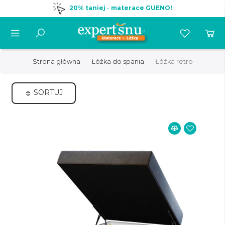
20% taniej
-
materace GUENO!
Strona główna
Łóżka do spania
Łóżka retro
SORTUJ