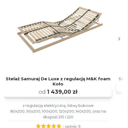
Stelaż Samuraj De Luxe z regulacją M&K foam
Stel
Koło
od
1 439,00 zł
z regulacją elektryczną, listwy bukowe
80x200, 90x200, 100x200, 120x200, 140x200, oraz na
długość 210 i 220
- opinie:
9