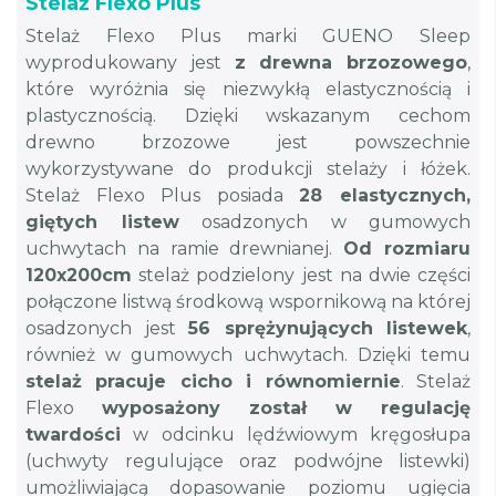
Stelaż Flexo Plus
Stelaż Flexo Plus marki GUENO Sleep
wyprodukowany jest
z drewna brzozowego
,
które wyróżnia się niezwykłą elastycznością i
plastycznością. Dzięki wskazanym cechom
drewno brzozowe jest powszechnie
wykorzystywane do produkcji stelaży i łóżek.
Stelaż Flexo Plus posiada
28 elastycznych,
giętych listew
osadzonych w gumowych
uchwytach na ramie drewnianej.
Od rozmiaru
120x200cm
stelaż podzielony jest na dwie części
połączone listwą środkową wspornikową na której
osadzonych jest
56 sprężynujących listewek
,
również w gumowych uchwytach. Dzięki temu
stelaż pracuje cicho i równomiernie
. Stelaż
Flexo
wyposażony został w regulację
twardości
w odcinku lędźwiowym kręgosłupa
(uchwyty regulujące oraz podwójne listewki)
umożliwiającą dopasowanie poziomu ugięcia