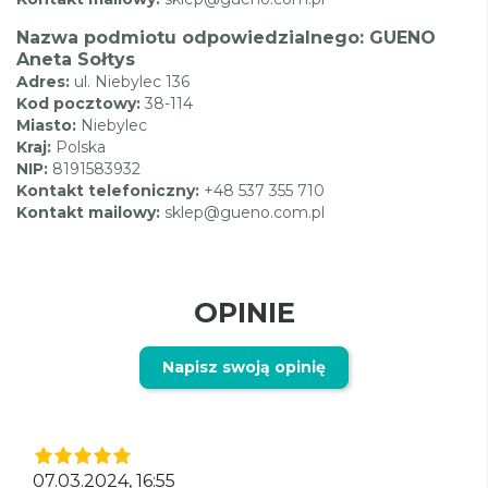
Nazwa podmiotu odpowiedzialnego: GUENO
Aneta Sołtys
Adres:
ul. Niebylec 136
Kod pocztowy:
38-114
Miasto:
Niebylec
Kraj:
Polska
NIP:
8191583932
Kontakt telefoniczny:
+48 537 355 710
Kontakt mailowy:
sklep@gueno.com.pl
OPINIE
Napisz swoją opinię
07.03.2024, 16:55