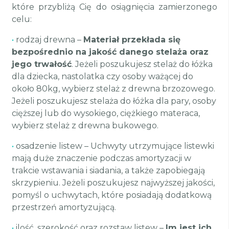
które przybliżą Cię do osiągnięcia zamierzonego
celu:
•
rodzaj drewna –
Materiał przekłada się
bezpośrednio na jakość danego stelaża oraz
jego trwałość
. Jeżeli poszukujesz stelaż do łóżka
dla dziecka, nastolatka czy osoby ważącej do
około 80kg, wybierz stelaż z drewna brzozowego.
Jeżeli poszukujesz stelaża do łóżka dla pary, osoby
cięższej lub do wysokiego, ciężkiego materaca,
wybierz stelaż z drewna bukowego.
•
osadzenie listew – Uchwyty utrzymujące listewki
mają duże znaczenie podczas amortyzacji w
trakcie wstawania i siadania, a także zapobiegają
skrzypieniu. Jeżeli poszukujesz najwyższej jakości,
pomyśl o uchwytach, które posiadają dodatkową
przestrzeń amortyzującą.
•
ilość, szerokość oraz rozstaw listew –
Im jest ich