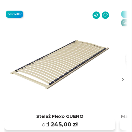
Bestseller
Be
Dosta
Stelaż Flexo GUENO
Mat
od
245,00 zł