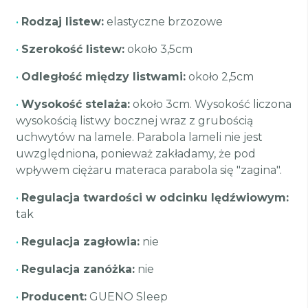
•
Rodzaj listew:
elastyczne brzozowe
•
Szerokość listew:
około 3,5cm
•
Odległość między listwami:
około 2,5cm
•
Wysokość stelaża:
około 3cm. Wysokość liczona
wysokością listwy bocznej wraz z grubością
uchwytów na lamele. Parabola lameli nie jest
uwzględniona, ponieważ zakładamy, że pod
wpływem ciężaru materaca parabola się "zagina".
•
Regulacja twardości w odcinku lędźwiowym:
tak
•
Regulacja zagłowia:
nie
•
Regulacja zanóżka:
nie
•
Producent:
GUENO Sleep