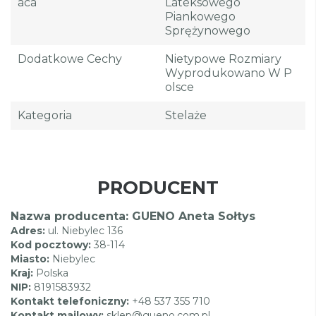
Aca
Lateksowego
Piankowego
Sprężynowego
Dodatkowe Cechy
Nietypowe Rozmiary
Wyprodukowano W P
Olsce
Kategoria
Stelaże
PRODUCENT
Nazwa producenta: GUENO Aneta Sołtys
Adres:
ul. Niebylec 136
Kod pocztowy:
38-114
Miasto:
Niebylec
Kraj:
Polska
NIP:
8191583932
Kontakt telefoniczny:
+48 537 355 710
Kontakt mailowy:
sklep@gueno.com.pl