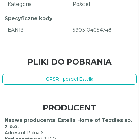
Kategoria
Pościel
Specyficzne kody
EAN13
5903104054748
PLIKI DO POBRANIA
GPSR - pościel Estella
PRODUCENT
Nazwa producenta: Estella Home of Textiles sp.
z o.o.
Adres:
ul. Polna 6
Kod pocztowy:
59-100