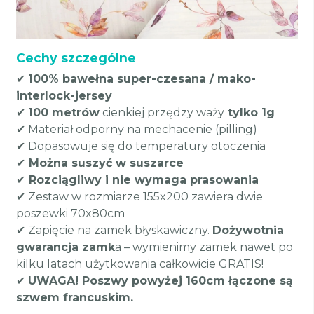
Cechy szczególne
✔
100% bawełna super-czesana / mako-
interlock-jersey
✔
100 metrów
cienkiej przędzy waży
tylko 1g
✔ Materiał odporny na mechacenie (pilling)
✔ Dopasowuje się do temperatury otoczenia
✔
Można suszyć w suszarce
✔
Rozciągliwy i nie wymaga prasowania
✔ Zestaw w rozmiarze 155x200 zawiera dwie
poszewki 70x80cm
✔ Zapięcie na zamek błyskawiczny.
Dożywotnia
gwarancja zamk
a – wymienimy zamek nawet po
kilku latach użytkowania całkowicie GRATIS!
✔
UWAGA! Poszwy powyżej 160cm łączone są
szwem francuskim.