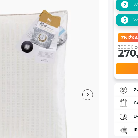
Wy
2
W
3
ZNIŻKA
300,00 z
270,
Z
G
D
I