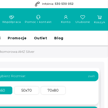
Infolinia:
530 530 052
Współpraca
Pomoc i kontakt
Konto
Ulubione
Koszyk
i
Promocje
Outlet
Blog
ykomorowa AMZ Silver
ybierz Rozmiar:
x60
50x70
70x80