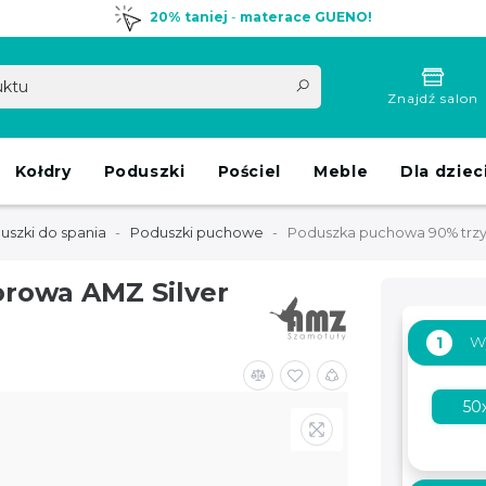
20% taniej
-
materace GUENO!
Znajdź salon
Kołdry
Poduszki
Pościel
Meble
Dla dziec
uszki do spania
Poduszki puchowe
Poduszka puchowa 90% trz
rowa AMZ Silver
W
1
50