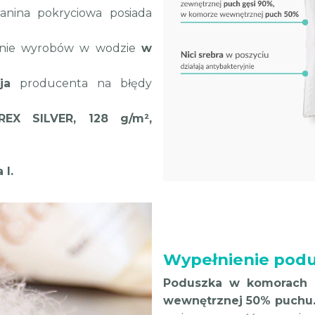
kanina pokryciowa posiada
anie wyrobów w wodzie
w
ja
producenta na błędy
EX SILVER, 128 g/m²,
 I.
Wypełnienie podu
Poduszka w komorach 
wewnętrznej 50% puchu