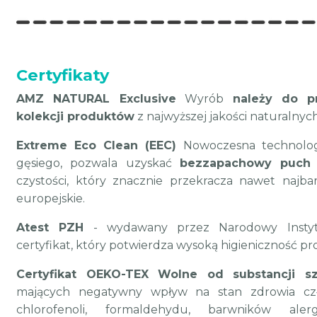
Certyfikaty
AMZ NATURAL Exclusive
Wyrób
należy do pr
kolekcji produktów
z najwyższej jakości naturalnyc
Extreme Eco Clean (EEC)
Nowoczesna technologi
gęsiego, pozwala uzyskać
bezzapachowy puch n
czystości, który znacznie przekracza nawet najb
europejskie.
Atest PZH
- wydawany przez Narodowy Instyt
certyfikat, który potwierdza wysoką higieniczność p
Certyfikat OEKO-TEX
Wolne od substancji sz
mających negatywny wpływ na stan zdrowia czło
chlorofenoli, formaldehydu, barwników alerg