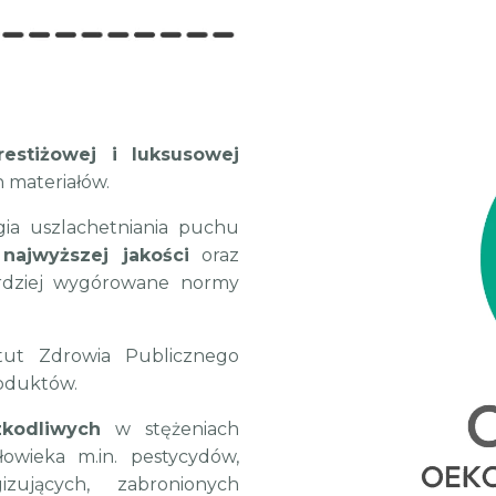
estiżowej i luksusowej
h materiałów.
a uszlachetniania puchu
ajwyższej jakości
oraz
ardziej wygórowane normy
ut Zdrowia Publicznego
roduktów.
kodliwych
w stężeniach
wieka m.in. pestycydów,
izujących, zabronionych