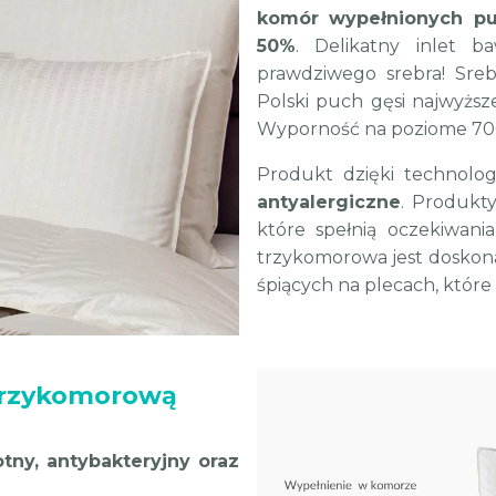
komór wypełnionych p
50%
. Delikatny inlet b
prawdziwego srebra! Sreb
Polski puch gęsi najwyższe
Wyporność na poziome 700
Produkt dzięki technologi
antyalergiczne
. Produkty
które spełnią oczekiwan
trzykomorowa jest doskonał
śpiących na plecach, któr
trzykomorową
ny, antybakteryjny oraz