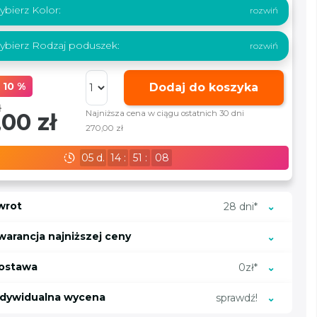
bierz Kolor:
ybierz Rodzaj poduszek:
 10 %
Dodaj do koszyka
ł
00 zł
Najniższa cena w ciągu ostatnich 30 dni
270,00 zł
05
d.
14
:
51
:
06
wrot
28 dni*
warancja najniższej ceny
ostawa
0zł*
ndywidualna wycena
sprawdź!