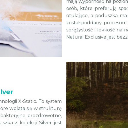
mają wyporność na poziom
osób, które preferują spa
otulające, a poduszka ma
został poddany procesom u
sprężystość i lekkość na 
Natural Exclusive jest bez
lver
nologii X-Static. To system
óre wplata się w strukturę
ybakteryjne, prozdrowotne,
szka z kolekcji Silver jest