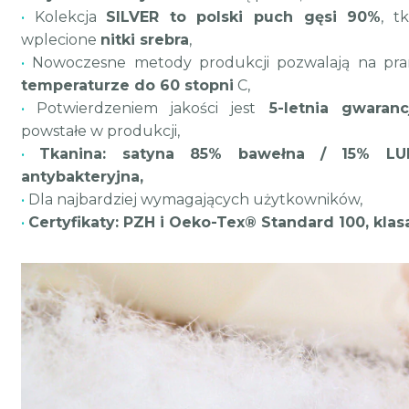
•
Kolekcja
SILVER to polski puch gęsi 90%
, t
wplecione
nitki srebra
,
•
Nowoczesne metody produkcji pozwalają na pr
temperaturze do 60 stopni
C,
•
Potwierdzeniem jakości jest
5-letnia gwaranc
powstałe w produkcji,
•
Tkanina: satyna 85% bawełna / 15% LUR
antybakteryjna,
•
Dla najbardziej wymagających użytkowników,
•
Certyfikaty: PZH i Oeko-Tex® Standard 100, klasa