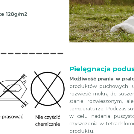
rze 128g/m2
Pielęgnacja podus
Możliwość prania w pral
produktów puchowych lub
rozwiesić mokrą do suszeni
stanie rozwieszonym, al
temperaturze. Podczas su
w celu nadania puszystoś
czyszczenia w tetrachloro
produktu.