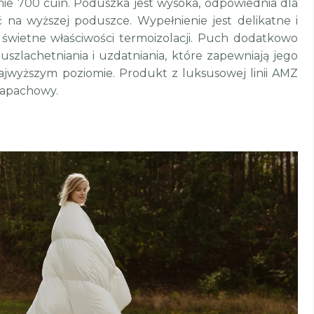
ie 700 cuin. Poduszka jest wysoka, odpowiednia dla
ć na wyższej poduszce. Wypełnienie jest delikatne i
 świetne właściwości termoizolacji. Puch dodatkowo
szlachetniania i uzdatniania, które zapewniają jego
najwyższym poziomie. Produkt z luksusowej linii AMZ
zapachowy.