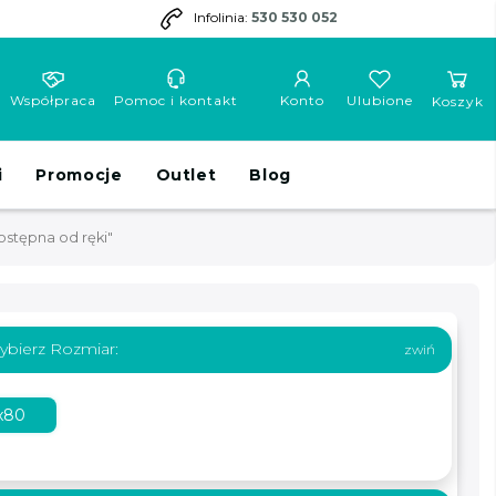
Infolinia:
530 530 052
Współpraca
Pomoc i kontakt
Konto
Ulubione
Koszyk
i
Promocje
Outlet
Blog
stępna od ręki"
ybierz Rozmiar:
x80