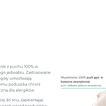
nie z puchu 100% w
ego jedwabiu. Zastosowane
egóły umożliwiają
czemu poduszka chroni
zna dla alergików.
cię do snu, zapewniając
poduszek wśród produktów