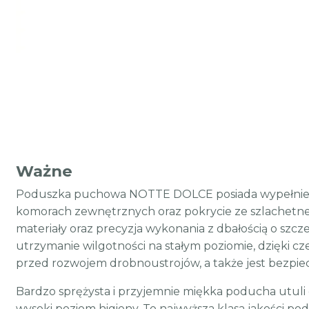
Ważne
Poduszka puchowa NOTTE DOLCE posiada wypełnie
komorach zewnętrznych oraz pokrycie ze szlachetn
materiały oraz precyzja wykonania z dbałością o szcz
utrzymanie wilgotności na stałym poziomie, dzięki 
przed rozwojem drobnoustrojów, a także jest bezpiec
Bardzo sprężysta i przyjemnie miękka poducha utuli 
wysoki poziom higieny. To najwyższa klasa jakości 