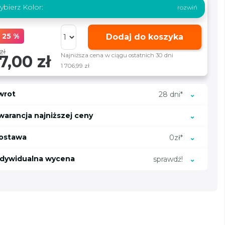
bierz Kolor:
 25 %
Dodaj do koszyka
zł
7,00 zł
Najniższa cena w ciągu ostatnich 30 dni
1 706,99 zł
wrot
28 dni*
warancja najniższej ceny
ostawa
0zł*
ndywidualna wycena
sprawdź!