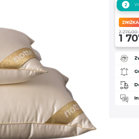
Wy
2
ZNIŻKA
2 276,00 
1 70
Z
G
D
I