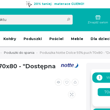
20% taniej
-
materace GUENO!
Znajdź salon
Kołdry
Poduszki
Pościel
Meble
Dla dziec
Poduszki do spania
Poduszka Notte Dolce 93% puch 70x80 - "Do
70x80 - "Dostępna
W
1
70