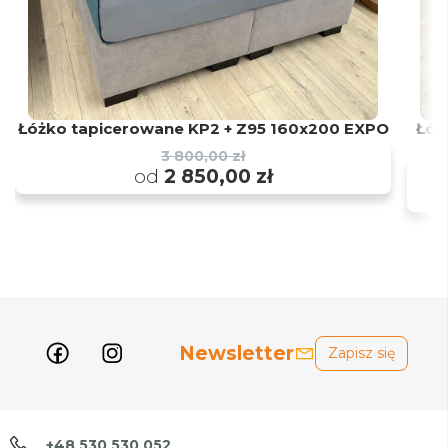
Łóżko tapicerowane KP2 + Z95 160x200 EXPO
Łóż
3 800,00 zł
od
2 850,00 zł
Newsletter
Zapisz się
+48 530 530 052