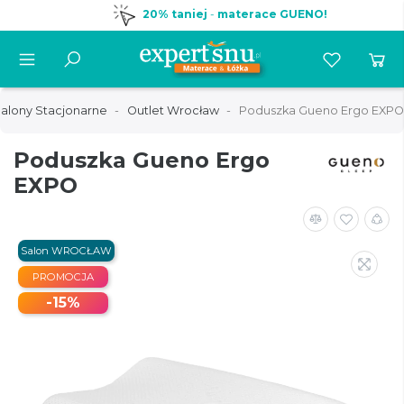
20% taniej
-
materace GUENO!
Salony Stacjonarne
Outlet Wrocław
Poduszka Gueno Ergo EXPO
Poduszka Gueno Ergo
EXPO
Salon WROCŁAW
PROMOCJA
-15%