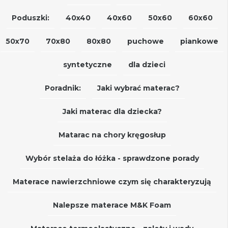
Poduszki:
40x40
40x60
50x60
60x60
50x70
70x80
80x80
puchowe
piankowe
syntetyczne
dla dzieci
Poradnik:
Jaki wybrać materac?
Jaki materac dla dziecka?
Matarac na chory kręgosłup
Wybór stelaża do łóżka - sprawdzone porady
Materace nawierzchniowe czym się charakteryzują
Nalepsze materace M&K Foam