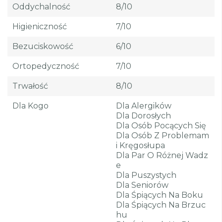
Oddychalność
8/10
Higieniczność
7/10
Bezuciskowość
6/10
Ortopedyczność
7/10
Trwałość
8/10
Dla Kogo
Dla Alergików
Dla Dorosłych
Dla Osób Pocących Się
Dla Osób Z Problemam
I Kręgosłupa
Dla Par O Różnej Wadz
E
Dla Puszystych
Dla Seniorów
Dla Śpiących Na Boku
Dla Śpiących Na Brzuc
Hu