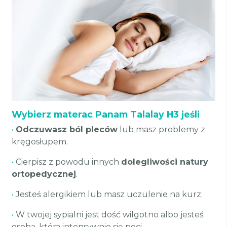
Wybierz materac Panam Talalay H3 jeśli
•
Odczuwasz ból pleców
lub masz problemy z
kręgosłupem.
•
Cierpisz z powodu innych
dolegliwości natury
ortopedycznej
.
•
Jesteś alergikiem lub masz uczulenie na kurz.
•
W twojej sypialni jest dość wilgotno albo jesteś
osobą, która intensywnie się poci.