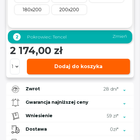
180x200
200x200
Zmień
2
Pokrowiec:
Tencel
2 174,00 zł
Dodaj do koszyka
Zwrot
28 dni*
Gwarancja najniższej ceny
Wniesienie
59 zł*
Dostawa
0zł*