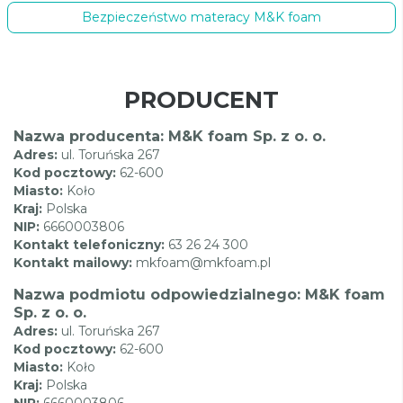
Bezpieczeństwo materacy M&K foam
PRODUCENT
Nazwa producenta: M&K foam Sp. z o. o.
Adres:
ul. Toruńska 267
Kod pocztowy:
62-600
Miasto:
Koło
Kraj:
Polska
NIP:
6660003806
Kontakt telefoniczny:
63 26 24 300
Kontakt mailowy:
mkfoam@mkfoam.pl
Nazwa podmiotu odpowiedzialnego: M&K foam
Sp. z o. o.
Adres:
ul. Toruńska 267
Kod pocztowy:
62-600
Miasto:
Koło
Kraj:
Polska
NIP:
6660003806