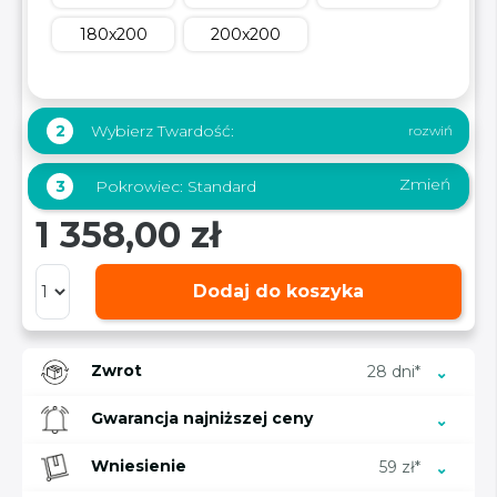
180x200
200x200
Wybierz Twardość:
2
Zmień
3
Pokrowiec:
Standard
1 358,00 zł
Dodaj do koszyka
Zwrot
28 dni*
Gwarancja najniższej ceny
Wniesienie
59 zł*