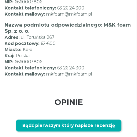
NIP:
6660003806
Kontakt telefoniczny:
63 26 24 300
Kontakt mailowy:
mkfoam@mkfoam.pl
Nazwa podmiotu odpowiedzialnego: M&K foam
Sp. z o. o.
Adres:
ul. Toruńska 267
Kod pocztowy:
62-600
Miasto:
Koło
Kraj:
Polska
NIP:
6660003806
Kontakt telefoniczny:
63 26 24 300
Kontakt mailowy:
mkfoam@mkfoam.pl
OPINIE
Bądź pierwszym który napisze recenzję