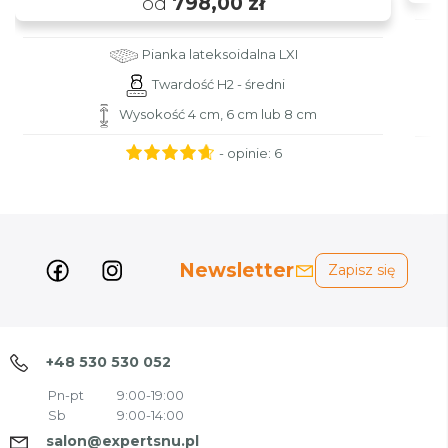
od
798,00 zł
Pianka lateksoidalna LXI
Twardość H2 - średni
Wysokość 4 cm, 6 cm lub 8 cm
- opinie:
6
Newsletter
Zapisz się
+48 530 530 052
Pn-pt
9:00-19:00
Sb
9:00-14:00
salon@expertsnu.pl