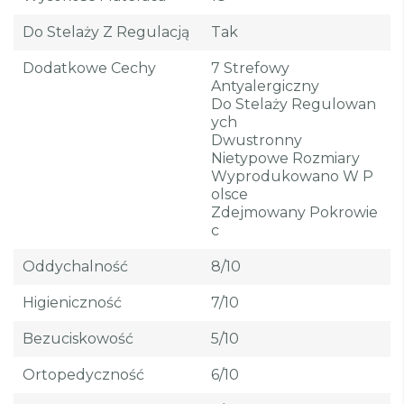
Do Stelaży Z Regulacją
Tak
Dodatkowe Cechy
7 Strefowy
Antyalergiczny
Do Stelaży Regulowan
Ych
Dwustronny
Nietypowe Rozmiary
Wyprodukowano W P
Olsce
Zdejmowany Pokrowie
C
Oddychalność
8/10
Higieniczność
7/10
Bezuciskowość
5/10
Ortopedyczność
6/10