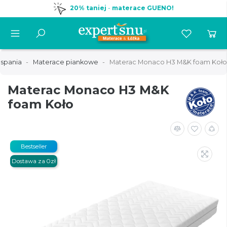
20% taniej
-
materace GUENO!
 spania
Materace piankowe
Materac Monaco H3 M&K foam Koło
Materac Monaco H3 M&K
foam Koło
Bestseller
Dostawa za 0zł