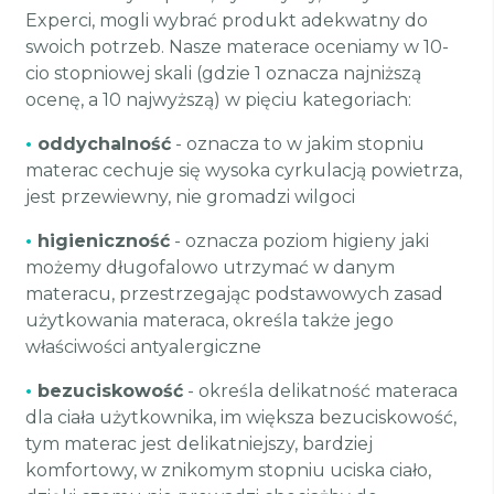
Experci, mogli wybrać produkt adekwatny do
swoich potrzeb. Nasze materace oceniamy w 10-
cio stopniowej skali (gdzie 1 oznacza najniższą
ocenę, a 10 najwyższą) w pięciu kategoriach:
•
oddychalność
- oznacza to w jakim stopniu
materac cechuje się wysoka cyrkulacją powietrza,
jest przewiewny, nie gromadzi wilgoci
•
higieniczność
- oznacza poziom higieny jaki
możemy długofalowo utrzymać w danym
materacu, przestrzegając podstawowych zasad
użytkowania materaca, określa także jego
właściwości antyalergiczne
•
bezuciskowość
- określa delikatność materaca
dla ciała użytkownika, im większa bezuciskowość,
tym materac jest delikatniejszy, bardziej
komfortowy, w znikomym stopniu uciska ciało,