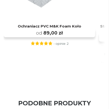
Ochraniacz PVC M&K Foam Koło
Stel
od
89,00 zł
- opinie:
2
80x
PODOBNE PRODUKTY