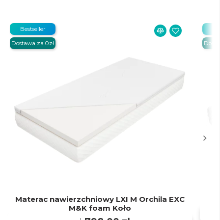
Bestseller
Be
Dostawa za 0zł
Dosta
Materac nawierzchniowy LXI M Orchila EXC
M&K foam Koło