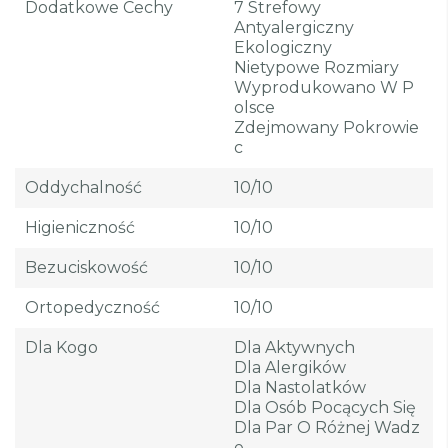
Dodatkowe Cechy
7 Strefowy
Antyalergiczny
Ekologiczny
Nietypowe Rozmiary
Wyprodukowano W P
Olsce
Zdejmowany Pokrowie
C
Oddychalność
10/10
Higieniczność
10/10
Bezuciskowość
10/10
Ortopedyczność
10/10
Dla Kogo
Dla Aktywnych
Dla Alergików
Dla Nastolatków
Dla Osób Pocących Się
Dla Par O Różnej Wadz
E