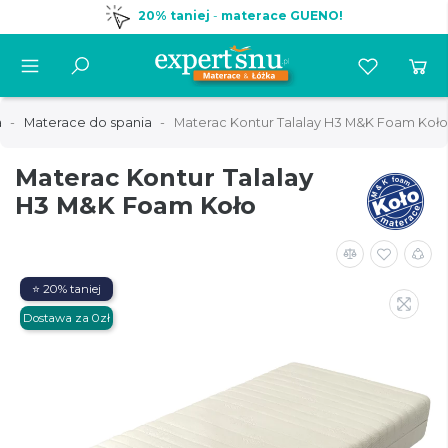
20% taniej
-
materace GUENO!
a
Materace do spania
Materac Kontur Talalay H3 M&K Foam Koło
Materac Kontur Talalay
H3 M&K Foam Koło
⭐ 20% taniej
Dostawa za 0zł