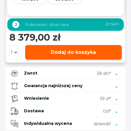
Zmień
2
Pokrowiec:
Aloe Vera
8 379,00 zł
Dodaj do koszyka
Zwrot
28 dni*
Gwarancja najniższej ceny
Wniesienie
59 zł*
Dostawa
0zł*
Indywidualna wycena
sprawdź!