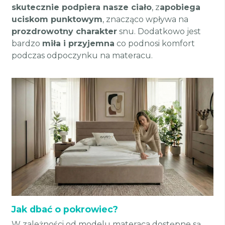
skutecznie podpiera nasze ciało
, z
apobiega
uciskom punktowym
, znacząco wpływa na
prozdrowotny charakter
snu. Dodatkowo jest
bardzo
miła i przyjemna
co podnosi komfort
podczas odpoczynku na materacu.
Jak dbać o pokrowiec?
W zależności od modelu materaca dostępne są