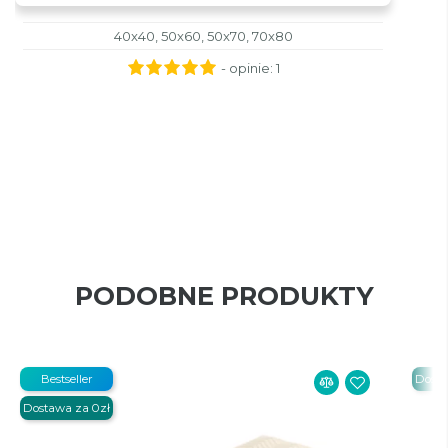
40x40, 50x60, 50x70, 70x80
- opinie:
1
PODOBNE PRODUKTY
Bestseller
Dosta
Dostawa za 0zł