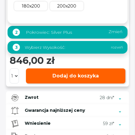
180x200
200x200
Zmień
2
Pokrowiec:
Silver Plus
Wybierz Wysokość:
3
846,00 zł
Dodaj do koszyka
Zwrot
28 dni*
Gwarancja najniższej ceny
Wniesienie
59 zł*