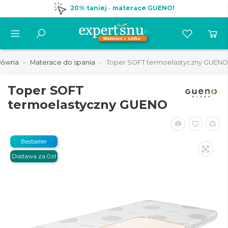
20% taniej
-
materace GUENO!
główna
Materace do spania
Toper SOFT termoelastyczny GUENO
Toper SOFT
termoelastyczny GUENO
Bestseller
Dostawa za 0zł