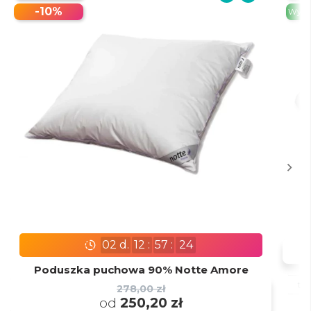
-10%
Wysył
02
d.
12
:
57
:
22
Poduszka puchowa 90% Notte Amore
te
278,00 zł
od
250,20 zł