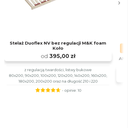
Stelaż Duoflex NV bez regulacji M&K foam
Koło
od
395,00 zł
AMZ
z regulacją twardości, listwy bukowe
80x200, 90x200, 100x200, 120x200, 140x200, 160x200,
180x200, 200x200 oraz na długość 210 i 220
- opinie:
10