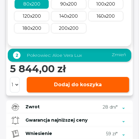
80x200
90x200
100x200
120x200
140x200
160x200
180x200
200x200
Zmień
2
Pokrowiec:
Aloe Vera Lux
5 844,00 zł
Dodaj do koszyka
Zwrot
28 dni*
Gwarancja najniższej ceny
Wniesienie
59 zł*