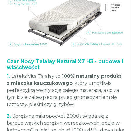
Czar Nocy Talalay Natural X7 H3 - budowa i
właściwości
1.
Lateks Vita Talalay to
100% naturalny produkt
z mleczka kauczukowego
, który umożliwia
perfekcyjną wentylację całego materaca, a co za
tym idzie zabezpiecza przed gromadzeniem się
roztoczy, pleśni czy grzybów.
2.
Sprężyna mikropocket 2000s składa się z
bardzo wąskich sprężyn woreczkowych, gdzie w
każdym m2 mieści się ich aż 1000 szt! Budowa taka