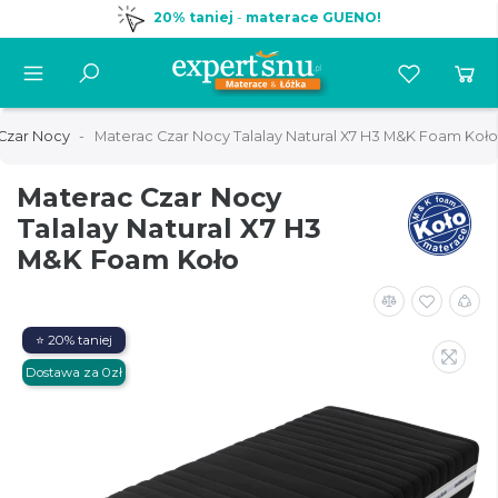
20% taniej
-
materace GUENO!
Czar Nocy
Materac Czar Nocy Talalay Natural X7 H3 M&K Foam Koło
Materac Czar Nocy
Talalay Natural X7 H3
M&K Foam Koło
⭐ 20% taniej
Dostawa za 0zł