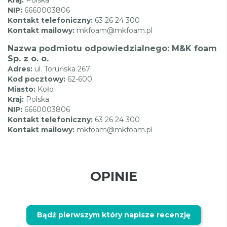
NIP:
6660003806
Kontakt telefoniczny:
63 26 24 300
Kontakt mailowy:
mkfoam@mkfoam.pl
Nazwa podmiotu odpowiedzialnego: M&K foam
Sp. z o. o.
Adres:
ul. Toruńska 267
Kod pocztowy:
62-600
Miasto:
Koło
Kraj:
Polska
NIP:
6660003806
Kontakt telefoniczny:
63 26 24 300
Kontakt mailowy:
mkfoam@mkfoam.pl
OPINIE
Bądź pierwszym który napisze recenzję