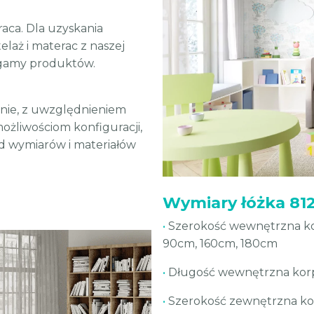
aca. Dla uzyskania
laż i materac z naszej
j gamy produktów.
nie, z uwzględnieniem
możliwościom konfiguracji,
od wymiarów i materiałów
Wymiary łóżka 81
•
Szerokość wewnętrzna kor
90cm, 160cm, 180cm
•
Długość wewnętrzna korp
•
Szerokość zewnętrzna ko