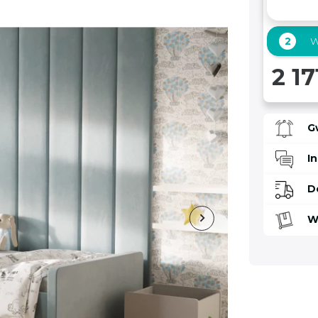
2
W
2 17
G
I
D
W