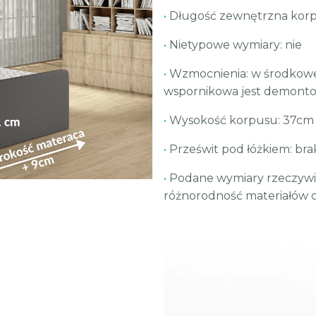
•
Długość zewnętrzna korp
•
Nietypowe wymiary: nie
•
Wzmocnienia: w środkowe
wspornikowa jest demonto
•
Wysokość korpusu: 37cm
•
Prześwit pod łóżkiem: bra
•
Podane wymiary rzeczywis
różnorodność materiałów o