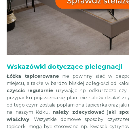
Wskazówki dotyczące pielęgnacji
Łóżka tapicerowane
nie powinny stać w bezpo
miejscu, a także w bardzo bliskiej odległości od kal
czyścić regularnie
używając np. odkurzacza czy ś
przypadku pojawienia się plam nie należy działać zb
od tego czym została poplamiona tapicerka oraz jaki
na naszym łóżku,
należy zdecydować jaki spo
właściwy
. Wszystkie domowe sposoby czyszczen
tapicerki mogą być stosowane np. kwasek cytrynow