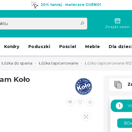
20% taniej
-
materace GUENO!
Znajdź salon
Kołdry
Poduszki
Pościel
Meble
Dla dziec
Łóżka do spania
Łóżka tapicerowane
Łóżko tapicerowane 812
oam Koło
Z
W
1
80