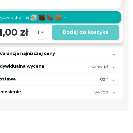
ybierz tkaninę
+
1,00 zł
Dodaj do koszyka
warancja najniższej ceny
ndywidualna wycena
sprawdź!
ostawa
0zł*
niesienie
wyceń