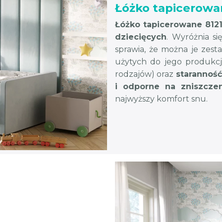
Łóżko tapicerowa
Łóżko tapicerowane 812
dziecięcych
. Wyróżnia s
sprawia, że można je zest
użytych do jego produkcj
rodzajów) oraz
staranność
i odporne na zniszczen
najwyższy komfort snu.