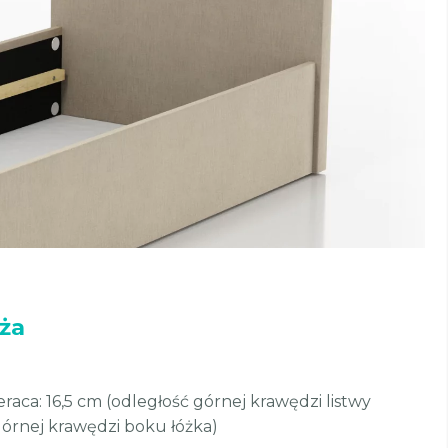
aża
aca: 16,5 cm (odległość górnej krawędzi listwy
górnej krawędzi boku łóżka)