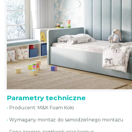
Parametry techniczne
•
Producent: M&K Foam Koło
•
Wymagany montaż: do samodzielnego montażu
•
Cena zawiera: zagłówek oraz korpus.