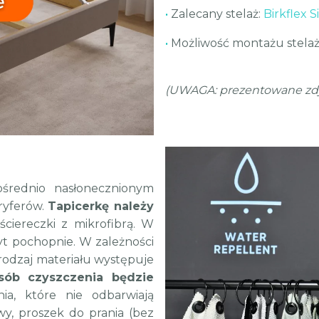
•
Zalecany stelaż:
Birkflex 
•
Możliwość montażu stelaż
(UWAGA: prezentowane zdjęci
średnio nasłonecznionym
oryferów.
Tapicerkę należy
ciereczki z mikrofibrą. W
yt pochopnie. W zależności
 rodzaj materiału występuje
sób czyszczenia będzie
ia, które nie odbarwiają
y, proszek do prania (bez