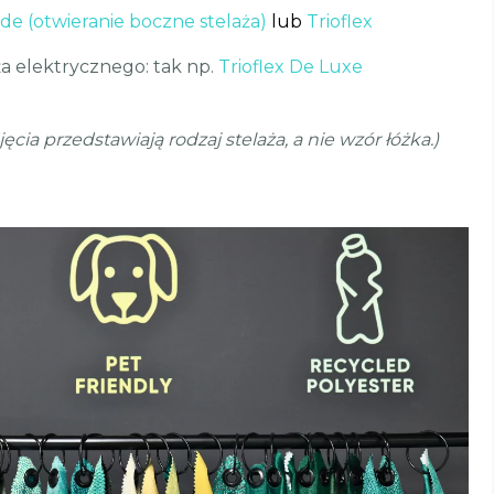
Side (otwieranie boczne stelaża)
lub
Trioflex
a elektrycznego: tak np.
Trioflex De Luxe
a przedstawiają rodzaj stelaża, a nie wzór łóżka.)