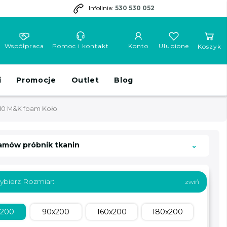
Infolinia:
530 530 052
Współpraca
Pomoc i kontakt
Konto
Ulubione
Koszyk
i
Promocje
Outlet
Blog
10 M&K foam Koło
amów próbnik tkanin
ybierz Rozmiar:
x200
90x200
160x200
180x200