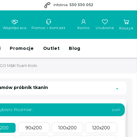
Infolinia:
530 530 052
Współpraca
Pomoc i kontakt
Konto
Ulubione
Koszyk
i
Promocje
Outlet
Blog
NGO M&K foam Koło
amów próbnik tkanin
ybierz Rozmiar:
x200
90x200
100x200
120x200