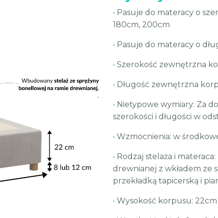
•
Pasuje do materacy o sze
180cm, 200cm
•
Pasuje do materacy o dłu
•
Szerokość zewnętrzna ko
•
Długość zewnętrzna korp
•
Nietypowe wymiary: Za do
szerokości i długości w od
•
Wzmocnienia: w środkowe
•
Rodzaj stelaża i materaca
drewnianej z wkładem ze 
przekładką tapicerską i pi
•
Wysokość korpusu: 22cm