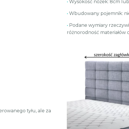
•
Wysokość nóżek: 8cm lu
•
Wbudowany pojemnik: ni
•
Podane wymiary rzeczywis
różnorodność materiałów o
erowanego tyłu, ale za