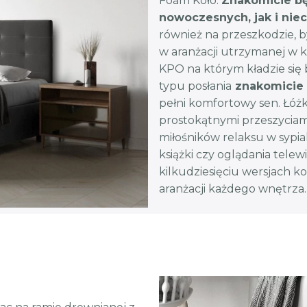
Foam Koło.
Znakomicie bę
nowoczesnych, jak i niec
również na przeszkodzie, 
w aranżacji utrzymanej w 
KPO na którym kładzie się
typu posłania
znakomicie d
pełni komfortowy sen. Łóż
prostokątnymi przeszyciam
miłośników relaksu w sypial
książki czy oglądania telew
kilkudziesięciu wersjach k
aranżacji każdego wnętrza.