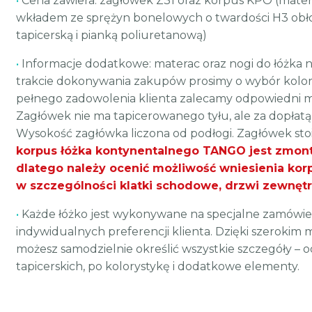
•
Cena zawiera: zagłówek Z31 oraz korpus KPO (mater
wkładem ze sprężyn bonelowych o twardości H3 obł
tapicerską i pianką poliuretanową)
•
Informacje dodatkowe: materac oraz nogi do łóżka n
trakcie dokonywania zakupów prosimy o wybór koloru
pełnego zadowolenia klienta zalecamy odpowiedni mat
Zagłówek nie ma tapicerowanego tyłu, ale za dopłatą 
Wysokość zagłówka liczona od podłogi. Zagłówek sto
korpus łóżka kontynentalnego TANGO jest zmont
dlatego należy ocenić możliwość wniesienia kor
w szczególności klatki schodowe, drzwi zewnętr
•
Każde łóżko jest wykonywane na specjalne zamówie
indywidualnych preferencji klienta. Dzięki szerokim 
możesz samodzielnie określić wszystkie szczegóły – 
tapicerskich, po kolorystykę i dodatkowe elementy.