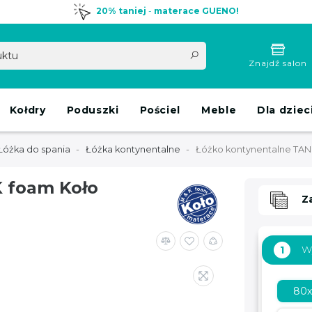
20% taniej
-
materace GUENO!
Znajdź salon
Kołdry
Poduszki
Pościel
Meble
Dla dziec
Łóżka do spania
Łóżka kontynentalne
Łóżko kontynentalne TA
 foam Koło
Z
W
1
80