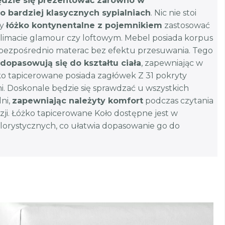
dzie się prezentować zarówno w
o bardziej klasycznych sypialniach
. Nic nie stoi
by
łóżko kontynentalne z pojemnikiem
zastosować
klimacie glamour czy loftowym. Mebel posiada korpus
 bezpośrednio materac bez efektu przesuwania. Tego
opasowują się do kształtu ciała
, zapewniając w
ko tapicerowane posiada zagłówek Z 31 pokryty
i. Doskonale będzie się sprawdzać u wszystkich
ni,
zapewniając należyty komfort
podczas czytania
izji. Łóżko tapicerowane Koło dostępne jest w
olorystycznych, co ułatwia dopasowanie go do