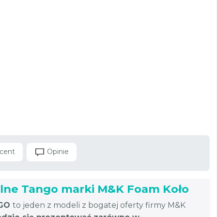
cent
Opinie
lne Tango marki M&K Foam Koło
GO
to jeden z modeli z bogatej oferty firmy M&K