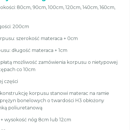
rokości: 80cm, 90cm, 100cm, 120cm, 140cm, 160cm,
gości: 200cm
rpusu: szerokość materaca + 0cm
usu: długość materaca + 1cm
płatą możliwość zamówienia korpusu o nietypowej
stępach co 10cm
j części
: konstrukcję korpusu stanowi materac na ramie
sprężyn bonelowych o twardości H3 obłożony
anką poliuretanową
 + wysokość nóg 8cm lub 12cm