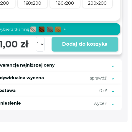
x200
160x200
180x200
200x200
ybierz tkaninę
+
1,00 zł
Dodaj do koszyka
warancja najniższej ceny
ndywidualna wycena
sprawdź!
ostawa
0zł*
niesienie
wyceń