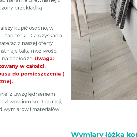
ac na ramie drewnianej z
ożony przekładką
ależy kupić osobno, w
 tapicerki. Dla uzyskania
erac z naszej oferty.
istnieje taka możliwość.
i na podłodze.
Uwaga:
owany w całości,
pusu do pomieszczenia (
zne).
nie, z uwzględnieniem
możliwościom konfiguracji,
od wymiarów i materiałów
Wymiary łóżka k