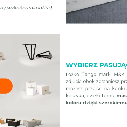
dy wykończenia łóżka.)
WYBIERZ PASUJĄ
Łóżko Tango marki M&K F
zdjęcie obok zostaniesz pr
możesz przejść na konkr
koszyka, dzięki temu
mas
koloru dzięki szerokiem