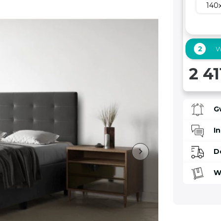
140
2
W
2 41
G
I
D
W