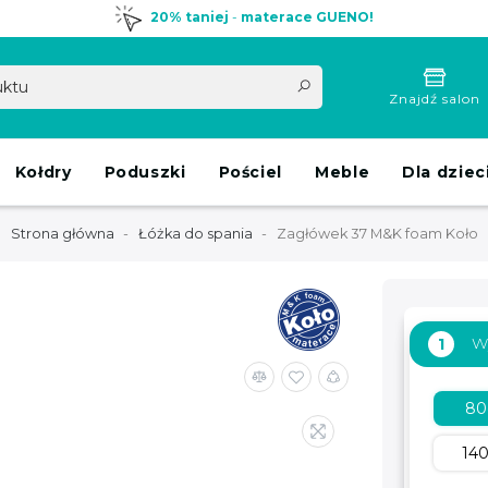
20% taniej
-
materace GUENO!
Znajdź salon
Kołdry
Poduszki
Pościel
Meble
Dla dziec
Strona główna
Łóżka do spania
Zagłówek 37 M&K foam Koło
W
1
8
14