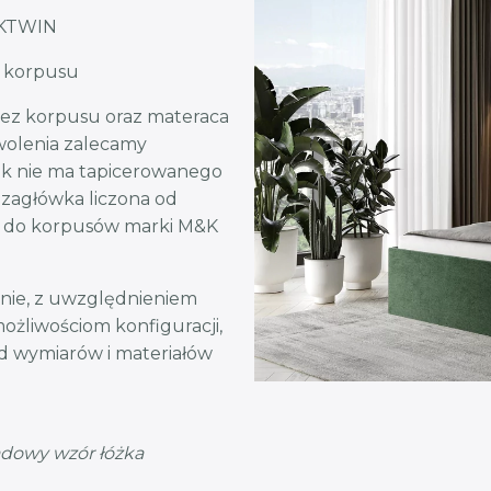
i KTWIN
o korpusu
bez korpusu oraz materaca
wolenia zalecamy
wek nie ma tapicerowanego
ć zagłówka liczona od
je do korpusów marki M&K
nie, z uwzględnieniem
możliwościom konfiguracji,
od wymiarów i materiałów
adowy wzór łóżka