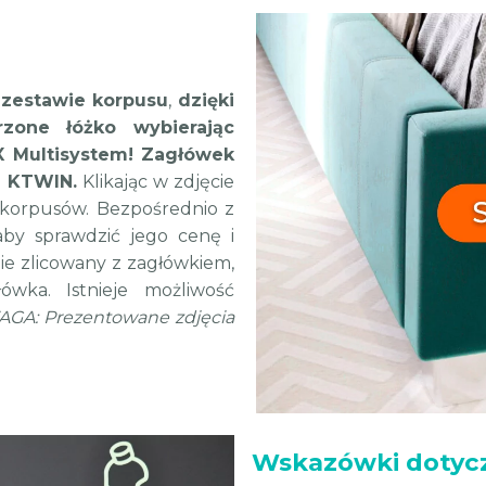
 zestawie korpusu
,
dzięki
zone łóżko wybierając
X Multisystem! Zagłówek
i KTWIN.
Klikając w zdjęcie
 korpusów. Bezpośrednio z
by sprawdzić jego cenę i
e zlicowany z zagłówkiem,
główka.
Istnieje możliwość
GA: Prezentowane zdjęcia
Wskazówki dotycz