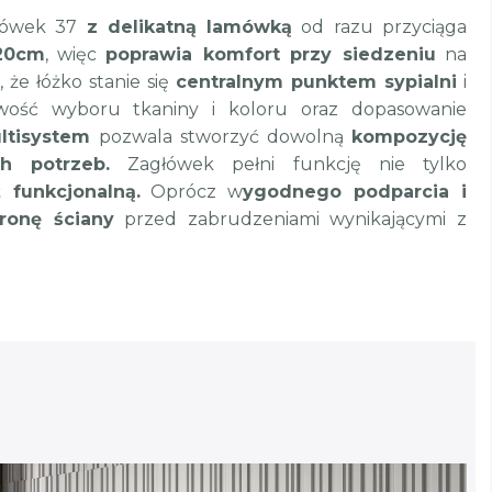
łówek 37
z delikatną lamówką
od razu przyciąga
20cm
, więc
poprawia komfort przy siedzeniu
na
 że łóżko stanie się
centralnym punktem sypialni
i
iwość wyboru tkaniny i koloru oraz dopasowanie
ltisystem
pozwala stworzyć dowolną
kompozycję
h potrzeb.
Zagłówek pełni funkcję nie tylko
 funkcjonalną.
Oprócz w
ygodnego podparcia i
ronę ściany
przed zabrudzeniami wynikającymi z