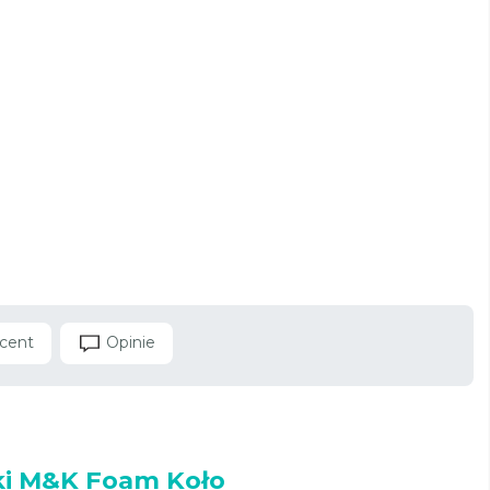
cent
Opinie
ki M&K Foam Koło