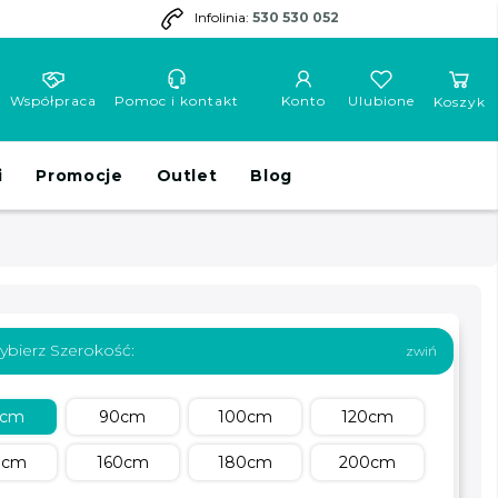
Infolinia:
530 530 052
Współpraca
Pomoc i kontakt
Konto
Ulubione
Koszyk
i
Promocje
Outlet
Blog
ybierz Szerokość:
0cm
90cm
100cm
120cm
0cm
160cm
180cm
200cm