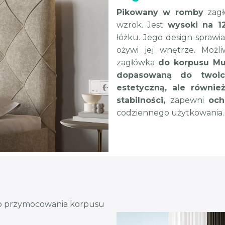
Pikowany w romby
zag
wzrok. Jest
wysoki na 1
łóżku. Jego design sprawia,
ożywi jej wnętrze. Możl
zagłówka
do korpusu Mu
dopasowaną do twoic
estetyczną, ale również
stabilności,
zapewni
och
codziennego użytkowania.
o przymocowania korpusu