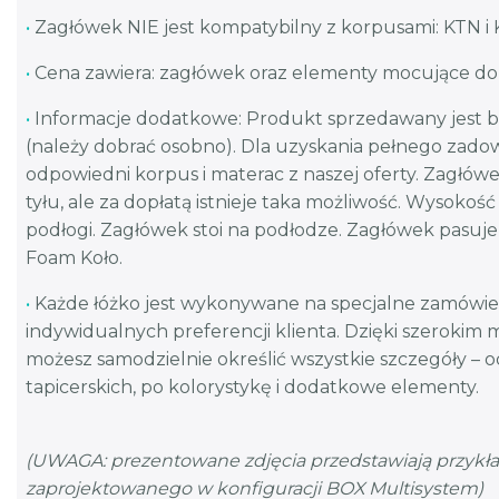
•
Zagłówek NIE jest kompatybilny z korpusami: KTN 
•
Cena zawiera: zagłówek oraz elementy mocujące d
•
Informacje dodatkowe: Produkt sprzedawany jest 
(należy dobrać osobno). Dla uzyskania pełnego zado
odpowiedni korpus i materac z naszej oferty. Zagłó
tyłu, ale za dopłatą istnieje taka możliwość. Wysokoś
podłogi. Zagłówek stoi na podłodze. Zagłówek pasu
Foam Koło.
•
Każde łóżko jest wykonywane na specjalne zamówie
indywidualnych preferencji klienta. Dzięki szerokim 
możesz samodzielnie określić wszystkie szczegóły – 
tapicerskich, po kolorystykę i dodatkowe elementy.
(UWAGA: prezentowane zdjęcia przedstawiają przykł
zaprojektowanego w konfiguracji BOX Multisystem)