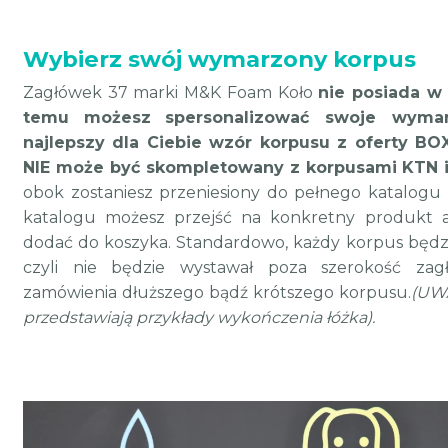
Wybierz swój wymarzony korpus
Zagłówek 37 marki M&K Foam Koło
nie posiada w
temu
możesz
spersonalizować swoje wymar
najlepszy dla Ciebie wzór korpusu z oferty BO
NIE może być skompletowany z korpusami KTN 
obok zostaniesz przeniesiony do pełnego katalogu
katalogu możesz przejść na konkretny produkt a
dodać do koszyka.
Standardowo, każdy korpus będzi
czyli nie będzie wystawał poza szerokość za
zamówienia dłuższego bądź krótszego korpusu.
(UWA
przedstawiają przykłady wykończenia łóżka).