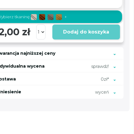
ybierz tkaninę
+
2,00 zł
Dodaj do koszyka
warancja najniższej ceny
ndywidualna wycena
sprawdź!
ostawa
0zł*
niesienie
wyceń