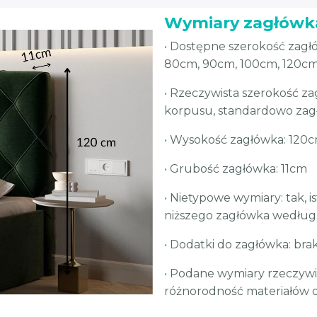
Wymiary zagłówk
•
Dostępne szerokość zagłó
80cm, 90cm, 100cm, 120cm
•
Rzeczywista szerokość za
korpusu, standardowo zag
•
Wysokość zagłówka: 120
•
Grubość zagłówka: 11cm
•
Nietypowe wymiary: tak, i
niższego zagłówka według
•
Dodatki do zagłówka: bra
•
Podane wymiary rzeczywis
różnorodność materiałów o