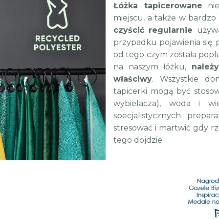
Łóżka tapicerowane
nie
miejscu, a także w bardzo 
czyścić regularnie
używaj
przypadku pojawienia się 
od tego czym została popla
na naszym łóżku,
należ
właściwy
. Wszystkie do
tapicerki mogą być stoso
wybielacza), woda i wi
specjalistycznych prepar
stresować i martwić gdy rz
tego dojdzie.