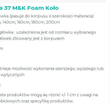
a 37 M&K Foam Koło
wka (pasuje do korpusu o szerokości materaca):
, 140cm, 160cm, 180cm, 200cm
główka : uzależniona jest od rozmiaru wybranego
łówek zlicowany jest z korpusem
cm
stnieje możliwość wykonania szerszego, wyższego lub
 wytycznych
k
te produktów mogą się różnić +/- 1 cm z uwagi na
biciowych oraz specyfikę produktów.