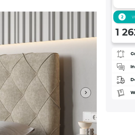
2
W
1 26
G
I
D
W