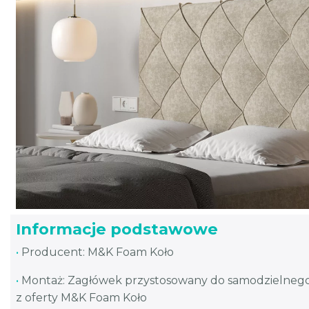
Informacje podstawowe
•
Producent: M&K Foam Koło
•
Montaż: Zagłówek przystosowany do samodzielneg
z oferty M&K Foam Koło