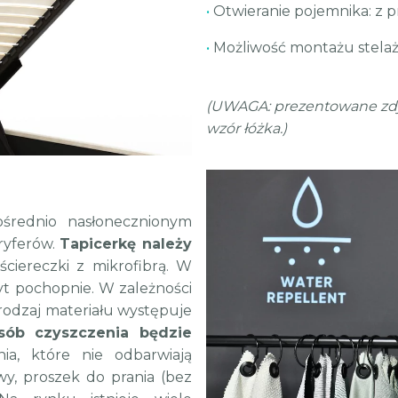
•
Otwieranie pojemnika: z 
•
Możliwość montażu stelaż
(UWAGA: prezentowane zdjęc
wzór łóżka.)
średnio nasłonecznionym
oryferów.
Tapicerkę należy
ciereczki z mikrofibrą. W
yt pochopnie. W zależności
 rodzaj materiału występuje
sób czyszczenia będzie
ia, które nie odbarwiają
y, proszek do prania (bez