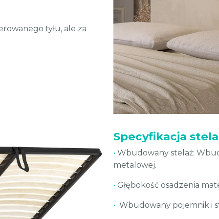
erowanego tyłu, ale za
Specyfikacja stel
•
Wbudowany stelaż: Wbudow
metalowej.
•
Głębokość osadzenia mate
•
Wbudowany pojemnik i s