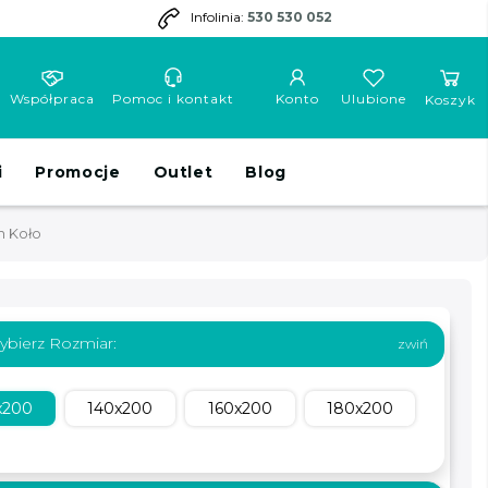
Infolinia:
530 530 052
Współpraca
Pomoc i kontakt
Konto
Ulubione
Koszyk
i
Promocje
Outlet
Blog
m Koło
ybierz Rozmiar:
x200
140x200
160x200
180x200