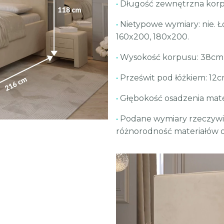
•
Długość zewnętrzna korp
•
Nietypowe wymiary: nie. Ł
160x200, 180x200.
•
Wysokość korpusu: 38cm
•
Prześwit pod łóżkiem: 12
•
Głębokość osadzenia mate
•
Podane wymiary rzeczywis
różnorodność materiałów o