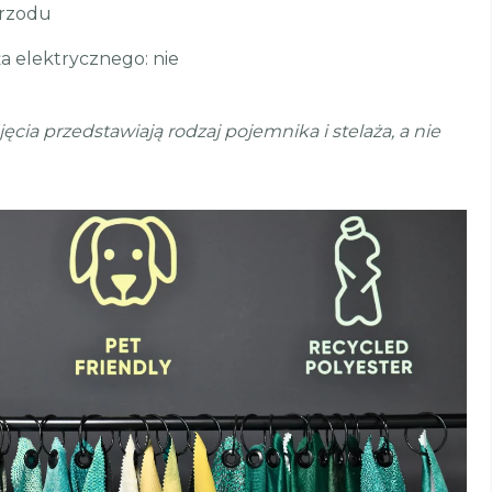
przodu
a elektrycznego: nie
ia przedstawiają rodzaj pojemnika i stelaża, a nie