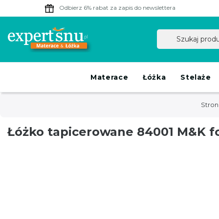
Odbierz 6% rabat
za zapis do newslettera
Materace
Łóżka
Stelaże
Stron
Łóżko tapicerowane 84001 M&K f