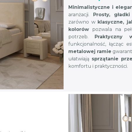
Minimalistyczne i elegan
aranżacji.
Prosty, gładk
zarówno w
klasyczne, j
kolorów
pozwala na pełn
potrzeb.
Praktyczny 
funkcjonalność, łącząc 
metalowej ramie
gwaran
ułatwiają
sprzątanie prz
komfortu i praktyczności.