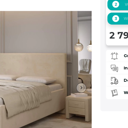
2
W
Wy
3
2 79
G
I
D
W