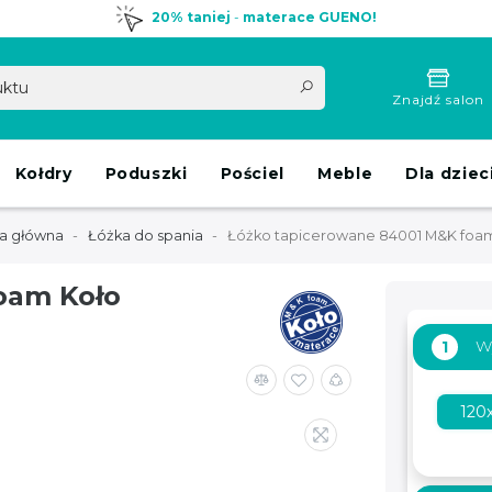
20% taniej
-
materace GUENO!
Znajdź salon
Kołdry
Poduszki
Pościel
Meble
Dla dziec
a główna
Łóżka do spania
Łóżko tapicerowane 84001 M&K foa
oam Koło
W
1
120