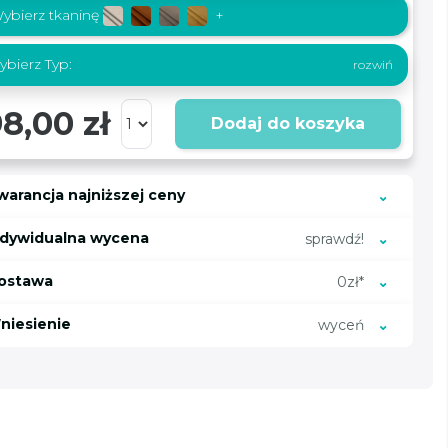
ybierz tkaninę
+
bierz Typ:
8,00 zł
Dodaj do koszyka
warancja najniższej ceny
ndywidualna wycena
sprawdź!
ostawa
0zł*
niesienie
wyceń