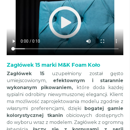
Zagłówek 15 marki M&K Foam Koło
Zagłówek 15
uzupełniony został gęsto
umiejscowionym,
efektownym i starannie
wykonanym pikowaniem,
które doda każdej
sypialni odrobiny niewymuszonej elegancji. Klient
ma możliwość zaprojektowania modelu zgodnie z
własnymi preferencjami, dzięki
bogatej gamie
kolorystycznej tkanin
obiciowych dostępnych
do wyboru wraz z modelem. Zagłówek z ogromną
łatwością
łączy się z korpusami z serii