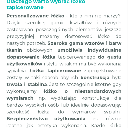
Dlaczego warto wybrać łóżko
tapicerowane
Personalizowane łóżko
- kto o nim nie marzy?!
Dzięki szerokiej gamie kształtów i różnych
zastosowań poszczególnych elementów jeszcze
precyzyjniej możemy dostosować łóżko do
naszych potrzeb.
Szeroka gama wzorów i barw
tkanin
obiciowych
umożliwia indywidualne
dopasowanie łóżka
tapicerowanego
do gustu
użytkowników
i stylu w jakim ma być wykonana
sypialnia.
Łóżka tapicerowane
zaprojektowane
zostały w taki sposób aby ich
konstrukcja
była
trwała i stabilna
. Jest to szczególnie istotne gdy
wykonujemy
łóżko o niestandardowych
wymiarach
np. wydłużając konstrukcje dla
bardzo wysokich osób lub idealnie dopasowując
szerokość łóżka do wymiarów sypialni.
Bezpieczeństwo użytkowania
jest równie
istotne jak estetyka wykonania. Każde łóżko