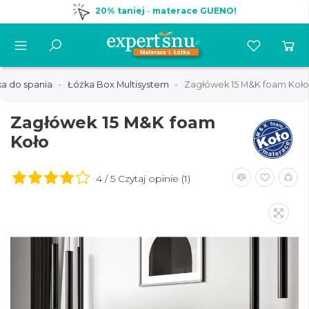
20% taniej
-
materace GUENO!
a do spania
Łóżka Box Multisystem
Zagłówek 15 M&K foam Koło
Zagłówek 15 M&K foam
Koło
4 / 5 Czytaj opinie (1)