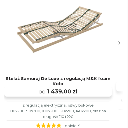
Stelaż Samuraj De Luxe z regulacją M&K foam
Koło
od
1 439,00 zł
80x
z regulacją elektryczną, listwy bukowe
80x200, 90x200, 100x200, 120x200, 140x200, oraz na
długość 210 i 220
- opinie:
9