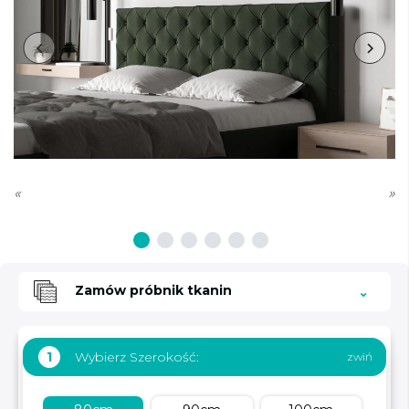
«
»
Zamów próbnik tkanin
Wybierz Szerokość:
1