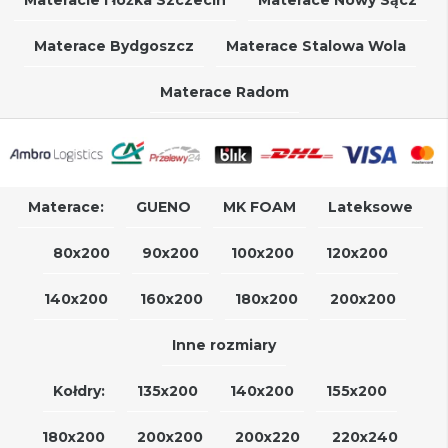
Materacie i łóżka Szczecin
Materace Nowy Sącz
Materace Bydgoszcz
Materace Stalowa Wola
Materace Radom
Materace:
GUENO
MK FOAM
Lateksowe
80x200
90x200
100x200
120x200
140x200
160x200
180x200
200x200
Inne rozmiary
Kołdry:
135x200
140x200
155x200
180x200
200x200
200x220
220x240