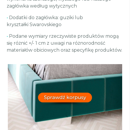
zagłówka według wytycznych
•
Dodatki do zagłówka: guziki lub
kryształki Swarovskiego
•
Podane wymiary rzeczywiste produktów mogą
się różnić +/- 1 cm z uwagi na różnorodność
materiałów obiciowych oraz specyfikę produktów.