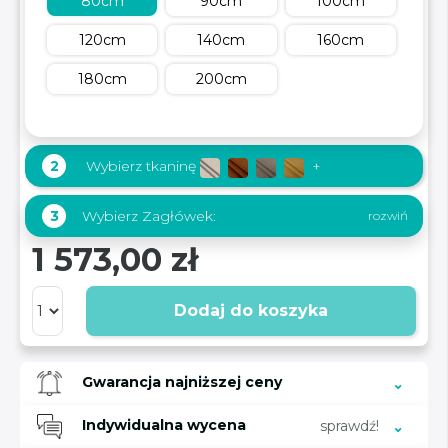
80cm
90cm
100cm
120cm
140cm
160cm
180cm
200cm
2
Wybierz tkaninę
+
Wybierz Zagłówek:
3
1 573,00 zł
Dodaj do koszyka
Gwarancja najniższej ceny
Indywidualna wycena
sprawdź!