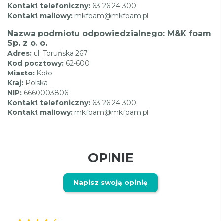
Kontakt telefoniczny:
63 26 24 300
Kontakt mailowy:
mkfoam@mkfoam.pl
Nazwa podmiotu odpowiedzialnego: M&K foam
Sp. z o. o.
Adres:
ul. Toruńska 267
Kod pocztowy:
62-600
Miasto:
Koło
Kraj:
Polska
NIP:
6660003806
Kontakt telefoniczny:
63 26 24 300
Kontakt mailowy:
mkfoam@mkfoam.pl
OPINIE
Napisz swoją opinię