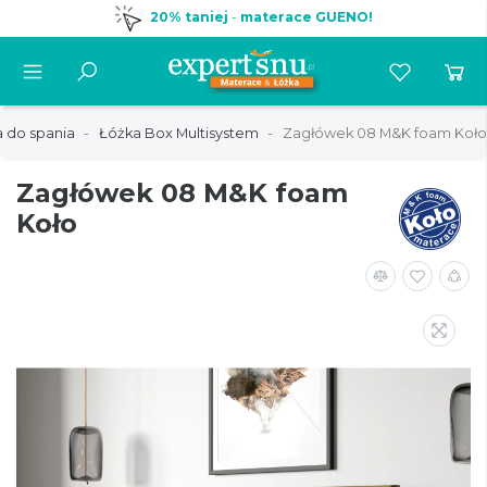
20% taniej
-
materace GUENO!
 do spania
Łóżka Box Multisystem
Zagłówek 08 M&K foam Koło
Zagłówek 08 M&K foam
Koło