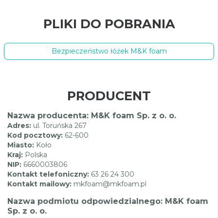
PLIKI DO POBRANIA
Bezpieczeństwo łóżek M&K foam
PRODUCENT
Nazwa producenta: M&K foam Sp. z o. o.
Adres:
ul. Toruńska 267
Kod pocztowy:
62-600
Miasto:
Koło
Kraj:
Polska
NIP:
6660003806
Kontakt telefoniczny:
63 26 24 300
Kontakt mailowy:
mkfoam@mkfoam.pl
Nazwa podmiotu odpowiedzialnego: M&K foam
Sp. z o. o.