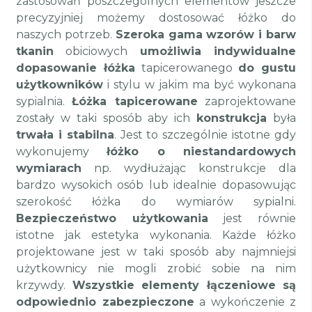
zastosowań poszczególnych elementów jeszcze
precyzyjniej możemy dostosować łóżko do
naszych potrzeb.
Szeroka gama wzorów i barw
tkanin
obiciowych
umożliwia indywidualne
dopasowanie łóżka
tapicerowanego
do gustu
użytkowników
i stylu w jakim ma być wykonana
sypialnia.
Łóżka tapicerowane
zaprojektowane
zostały w taki sposób aby ich
konstrukcja
była
trwała i stabilna
. Jest to szczególnie istotne gdy
wykonujemy
łóżko o niestandardowych
wymiarach
np. wydłużając konstrukcje dla
bardzo wysokich osób lub idealnie dopasowując
szerokość łóżka do wymiarów sypialni.
Bezpieczeństwo użytkowania
jest równie
istotne jak estetyka wykonania. Każde łóżko
projektowane jest w taki sposób aby najmniejsi
użytkownicy nie mogli zrobić sobie na nim
krzywdy.
Wszystkie elementy łączeniowe są
odpowiednio zabezpieczone
a wykończenie z