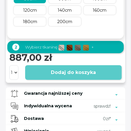
120cm
140cm
160cm
180cm
200cm
2
Wybierz tkaninę
+
887,00 zł
Dodaj do koszyka
Gwarancja najniższej ceny
Indywidualna wycena
sprawdź!
Dostawa
0zł*