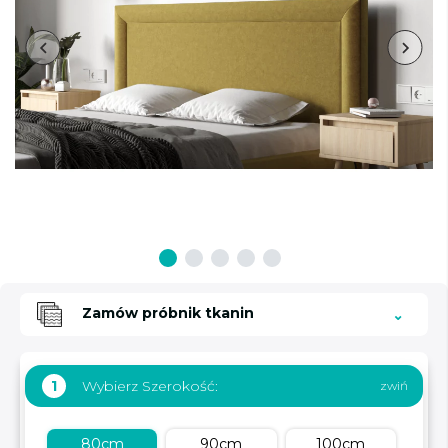
Zamów próbnik tkanin
Wybierz Szerokość:
1
80cm
90cm
100cm