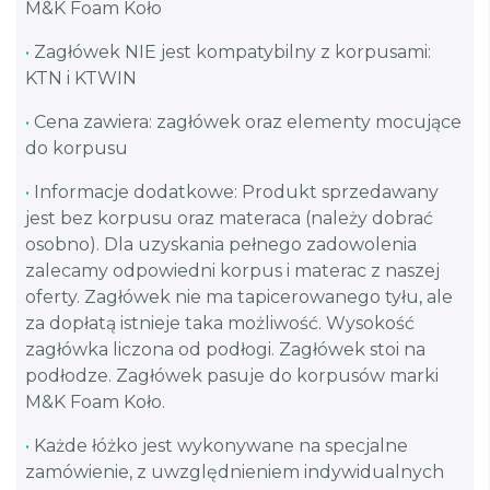
M&K Foam Koło
•
Zagłówek NIE jest kompatybilny z korpusami:
KTN i KTWIN
•
Cena zawiera: zagłówek oraz elementy mocujące
do korpusu
•
Informacje dodatkowe: Produkt sprzedawany
jest bez korpusu oraz materaca (należy dobrać
osobno). Dla uzyskania pełnego zadowolenia
zalecamy odpowiedni korpus i materac z naszej
oferty. Zagłówek nie ma tapicerowanego tyłu, ale
za dopłatą istnieje taka możliwość. Wysokość
zagłówka liczona od podłogi. Zagłówek stoi na
podłodze. Zagłówek pasuje do korpusów marki
M&K Foam Koło.
•
Każde łóżko jest wykonywane na specjalne
zamówienie, z uwzględnieniem indywidualnych