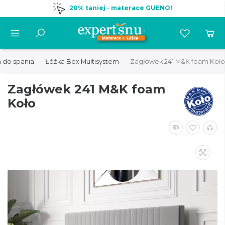
20% taniej
-
materace GUENO!
 do spania
Łóżka Box Multisystem
Zagłówek 241 M&K foam Koło
Zagłówek 241 M&K foam
Koło