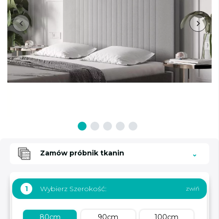
Zamów próbnik tkanin
Wybierz Szerokość:
1
80cm
90cm
100cm