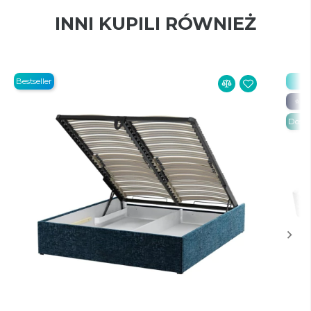
INNI KUPILI RÓWNIEŻ
Bestseller
Be
⭐ 20
Dosta