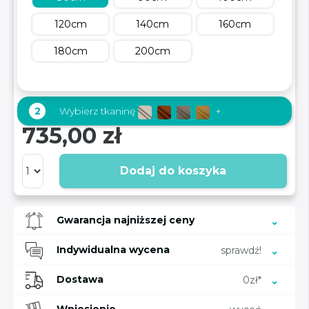
120cm
140cm
160cm
180cm
200cm
2
Wybierz tkaninę
+
735,00 zł
Dodaj do koszyka
Gwarancja najniższej ceny
Indywidualna wycena
sprawdź!
Dostawa
0zł*