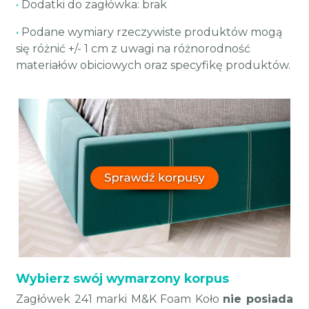
•
Dodatki do zagłówka: brak
•
Podane wymiary rzeczywiste produktów mogą
się różnić +/- 1 cm z uwagi na różnorodność
materiałów obiciowych oraz specyfikę produktów.
Wybierz swój wymarzony korpus
Zagłówek 241 marki M&K Foam Koło
nie posiada