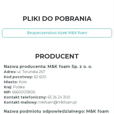
PLIKI DO POBRANIA
Bezpieczeństwo łóżek M&K foam
PRODUCENT
Nazwa producenta: M&K foam Sp. z o. o.
Adres:
ul. Toruńska 267
Kod pocztowy:
62-600
Miasto:
Koło
Kraj:
Polska
NIP:
6660003806
Kontakt telefoniczny:
63 26 24 300
Kontakt mailowy:
mkfoam@mkfoam.pl
Nazwa podmiotu odpowiedzialnego: M&K foam