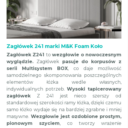
Zagłówek 241 marki M&K Foam Koło
Zagłówek Z241
to
wezgłowie o nowoczesnym
wyglądzie.
Zagłówek
pasuje do korpusów z
serii Multisystem BOX
, co daje możliwość
samodzielnego skomponowania poszczególnych
elementów łóżka wedle własnych,
indywidualnych potrzeb.
Wysoki tapicerowany
zagłówek
Z 241 jest nieco szerszy od
standardowej szerokości ramy łóżka, dzięki czemu
samo łóżko wydaje się na bardziej zgrabne i mniej
masywne.
Wezgłowie jest ozdobione prostym,
pionowym szyciem
, co tworzy wrażenie