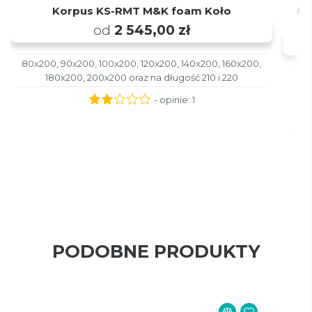
Korpus KS-RMT M&K foam Koło
Ma
od
2 545,00 zł
80x200, 90x200, 100x200, 120x200, 140x200, 160x200,
180x200, 200x200 oraz na długość 210 i 220
- opinie:
1
PODOBNE PRODUKTY