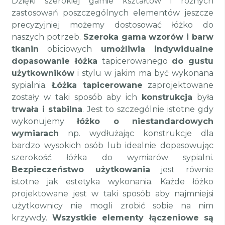
Dzięki szerokiej gamie kształtów i różnych
zastosowań poszczególnych elementów jeszcze
precyzyjniej możemy dostosować łóżko do
naszych potrzeb.
Szeroka gama wzorów i barw
tkanin
obiciowych
umożliwia indywidualne
dopasowanie łóżka
tapicerowanego
do gustu
użytkowników
i stylu w jakim ma być wykonana
sypialnia.
Łóżka tapicerowane
zaprojektowane
zostały w taki sposób aby ich
konstrukcja
była
trwała i stabilna
. Jest to szczególnie istotne gdy
wykonujemy
łóżko o niestandardowych
wymiarach
np. wydłużając konstrukcje dla
bardzo wysokich osób lub idealnie dopasowując
szerokość łóżka do wymiarów sypialni.
Bezpieczeństwo użytkowania
jest równie
istotne jak estetyka wykonania. Każde łóżko
projektowane jest w taki sposób aby najmniejsi
użytkownicy nie mogli zrobić sobie na nim
krzywdy.
Wszystkie elementy łączeniowe są