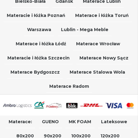
Bielsko-Biała
Gdańsk
Materace Lublin
Materacie i łóżka Poznań
Materace i łóżka Toruń
Warszawa
Lublin - Mega Meble
Materace i łóżka Łódź
Materace Wrocław
Materacie i łóżka Szczecin
Materace Nowy Sącz
Materace Bydgoszcz
Materace Stalowa Wola
Materace Radom
Materace:
GUENO
MK FOAM
Lateksowe
80x200
90x200
100x200
120x200