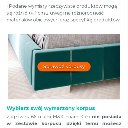
•
Podane wymiary rzeczywiste produktów mogą
się różnić +/- 1 cm z uwagi na różnorodność
materiałów obiciowych oraz specyfikę produktów.
Wybierz swój wymarzony korpus
Zagłówek 66 marki M&K Foam Koło
nie posiada
w zestawie korpusu
,
dzięki temu
możesz