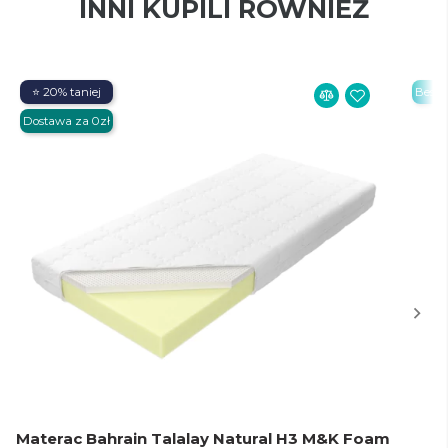
INNI KUPILI RÓWNIEŻ
⭐ 20% taniej
Bestse
Dostawa za 0zł
Materac Bahrain Talalay Natural H3 M&K Foam