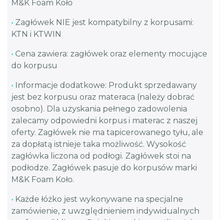
M&K Foam Koło
•
Zagłówek NIE jest kompatybilny z korpusami:
KTN i KTWIN
•
Cena zawiera: zagłówek oraz elementy mocujące
do korpusu
•
Informacje dodatkowe: Produkt sprzedawany
jest bez korpusu oraz materaca (należy dobrać
osobno). Dla uzyskania pełnego zadowolenia
zalecamy odpowiedni korpus i materac z naszej
oferty. Zagłówek nie ma tapicerowanego tyłu, ale
za dopłatą istnieje taka możliwość. Wysokość
zagłówka liczona od podłogi. Zagłówek stoi na
podłodze. Zagłówek pasuje do korpusów marki
M&K Foam Koło.
•
Każde łóżko jest wykonywane na specjalne
zamówienie, z uwzględnieniem indywidualnych