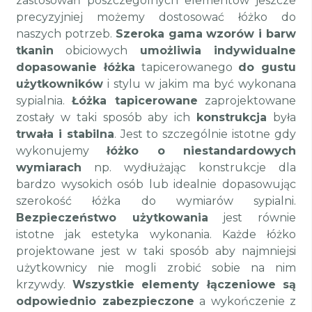
zastosowań poszczególnych elementów jeszcze
precyzyjniej możemy dostosować łóżko do
naszych potrzeb.
Szeroka gama wzorów i barw
tkanin
obiciowych
umożliwia indywidualne
dopasowanie łóżka
tapicerowanego
do gustu
użytkowników
i stylu w jakim ma być wykonana
sypialnia.
Łóżka tapicerowane
zaprojektowane
zostały w taki sposób aby ich
konstrukcja
była
trwała i stabilna
. Jest to szczególnie istotne gdy
wykonujemy
łóżko o niestandardowych
wymiarach
np. wydłużając konstrukcje dla
bardzo wysokich osób lub idealnie dopasowując
szerokość łóżka do wymiarów sypialni.
Bezpieczeństwo użytkowania
jest równie
istotne jak estetyka wykonania. Każde łóżko
projektowane jest w taki sposób aby najmniejsi
użytkownicy nie mogli zrobić sobie na nim
krzywdy.
Wszystkie elementy łączeniowe są
odpowiednio zabezpieczone
a wykończenie z