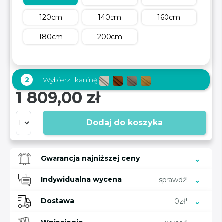
120cm
140cm
160cm
180cm
200cm
2
Wybierz tkaninę
+
1 809,00 zł
Dodaj do koszyka
Gwarancja najniższej ceny
Indywidualna wycena
sprawdź!
Dostawa
0zł*