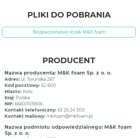
PLIKI DO POBRANIA
Bezpieczeństwo łóżek M&K foam
PRODUCENT
Nazwa producenta: M&K foam Sp. z o. o.
Adres:
ul. Toruńska 267
Kod pocztowy:
62-600
Miasto:
Koło
Kraj:
Polska
NIP:
6660003806
Kontakt telefoniczny:
63 26 24 300
Kontakt mailowy:
mkfoam@mkfoam.pl
Nazwa podmiotu odpowiedzialnego: M&K foam
Sp. z o. o.