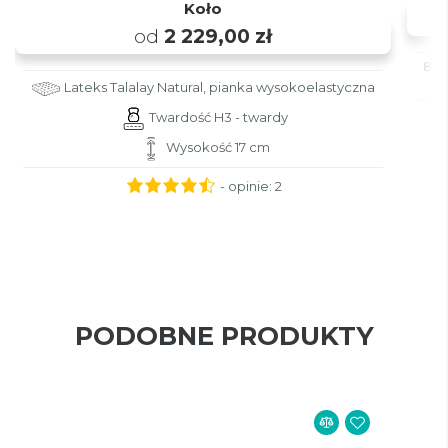
Koło
od
2 229,00 zł
80x
Lateks Talalay Natural, pianka wysokoelastyczna
Twardość H3 - twardy
Wysokość 17 cm
- opinie:
2
PODOBNE PRODUKTY