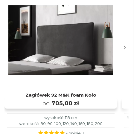
Zagłówek 92 M&K foam Koło
od
705,00 zł
wysokość: 118 cm
80x
szerokość: 80, 90, 100, 120, 140, 160, 180, 200
- opinie:
1