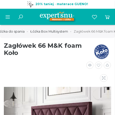
20% taniej
-
materace GUENO!
óżka do spania
Łóżka Box Multisystem
Zagłówek 66 M&K foam 
Zagłówek 66 M&K foam
Koło