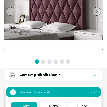
«
»
Zamów próbnik tkanin
Wybierz Szerokość:
1
80cm
90cm
100cm