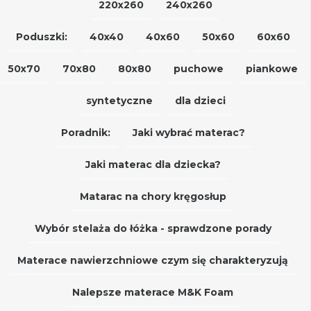
220x260
240x260
Poduszki:
40x40
40x60
50x60
60x60
50x70
70x80
80x80
puchowe
piankowe
syntetyczne
dla dzieci
Poradnik:
Jaki wybrać materac?
Jaki materac dla dziecka?
Matarac na chory kręgosłup
Wybór stelaża do łóżka - sprawdzone porady
Materace nawierzchniowe czym się charakteryzują
Nalepsze materace M&K Foam