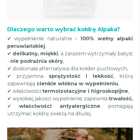
Dlaczego warto wybrać kołdrę Alpaka?
✔ wypełnienie naturalne –
100% wełny alpaki
peruwiańskiej
,
✔
delikatny, miękki
, a zarazem wytrzymały batyst
-
nie podrażnia skóry
,
✔ doskonała alternatywa dla kołder puchowych,
✔ przyjemna
sprężystość i lekkość
, którą
zapewniają
cienkie włókna w wypełnieniu
,
✔ właściwości
termoizolacyjne i higroskopijne
,
✔ wysokiej jakości wypełnienie zapewnia
trwałość,
✔
właściwości antyalergiczne
pomagają
utrzymać kołdrę świeżą na dłużej.