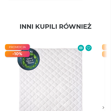
INNI KUPILI RÓWNIEŻ
PROMOCJA
PR
-10%