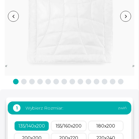
«
»
Wybierz Rozmiar:
1
135/140x200
155/160x200
180x200
200x200
200x220
220x240