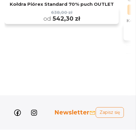
Kołdra Piórex Standard 70% puch OUTLET
638,00 zł
od
542,30 zł
Kom
Newsletter
Zapisz się