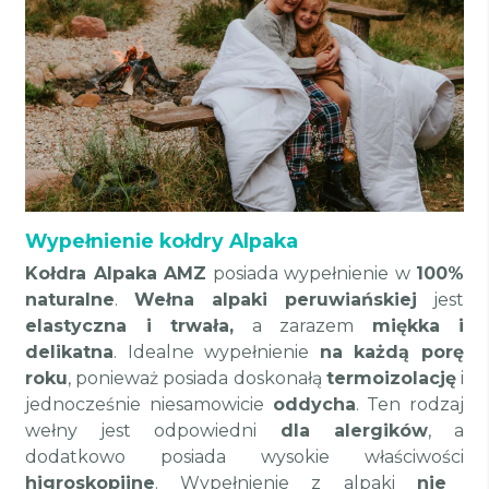
Wypełnienie kołdry Alpaka
Kołdra Alpaka AMZ
posiada wypełnienie w
100%
naturalne
.
Wełna alpaki peruwiańskiej
jest
elastyczna i trwała,
a zarazem
miękka i
delikatna
. Idealne wypełnienie
na każdą porę
roku
, ponieważ posiada doskonałą
termoizolację
i
jednocześnie niesamowicie
oddycha
. Ten rodzaj
wełny jest odpowiedni
dla alergików
, a
dodatkowo posiada wysokie właściwości
higroskopijne
. Wypełnienie z alpaki
nie