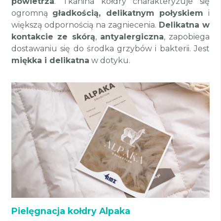
powietrza
. Tkanina kołdry charakteryzuje się
ogromną
gładkością, delikatnym połyskiem
i
większą odpornością na zagniecenia.
Delikatna w
kontakcie ze skórą
,
antyalergiczna
, zapobiega
dostawaniu się do środka grzybów i bakterii. Jest
miękka i delikatna
w dotyku.
Pielęgnacja kołdry Alpaka