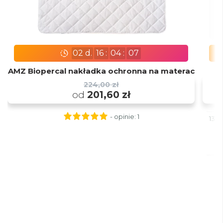
02
d.
16
:
04
:
06
AMZ Biopercal nakładka ochronna na materac
224,00 zł
od
201,60 zł
- opinie:
1
135x