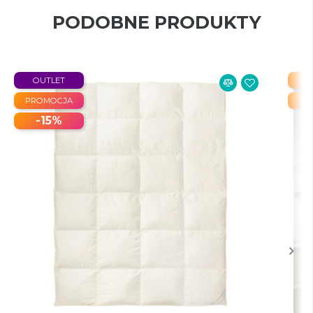
PODOBNE PRODUKTY
OUTLET
PR
PROMOCJA
-15%