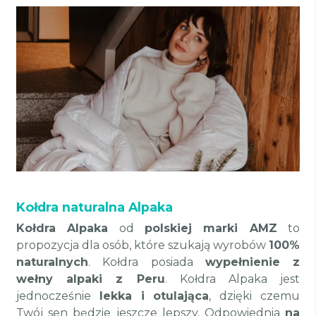
Kołdra naturalna Alpaka
Kołdra Alpaka
od
polskiej marki AMZ
to
propozycja dla osób, które szukają wyrobów
100%
naturalnych
. Kołdra posiada
wypełnienie z
wełny alpaki z Peru
. Kołdra Alpaka jest
jednocześnie
lekka i otulająca
, dzięki czemu
Twój sen będzie jeszcze lepszy. Odpowiednia
na