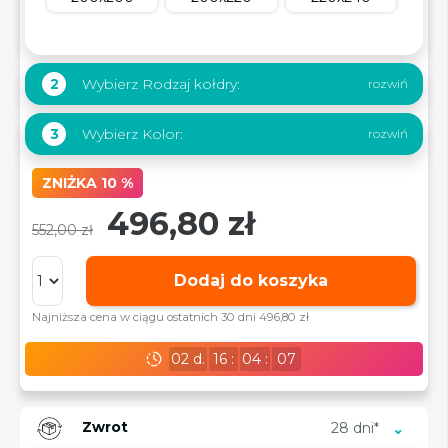
Wybierz Rodzaj kołdry:
2
Wybierz Kolor:
3
ZNIŻKA 10 %
496,80 zł
552,00 zł
Dodaj do koszyka
Najniższa cena w ciągu ostatnich 30 dni 496,80 zł
02
d.
16
:
04
:
06
Zwrot
28 dni*