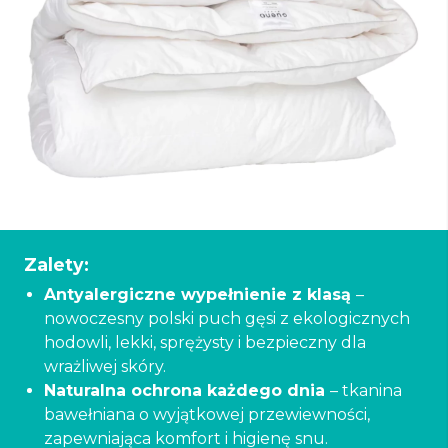
Zalety:
Antyalergiczne wypełnienie z klasą
–
nowoczesny polski puch gęsi z ekologicznych
hodowli, lekki, sprężysty i bezpieczny dla
wrażliwej skóry.
Naturalna ochrona każdego dnia
– tkanina
bawełniana o wyjątkowej przewiewności,
zapewniająca komfort i higienę snu.