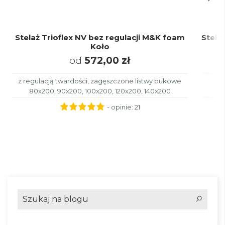
Stelaż Trioflex NV bez regulacji M&K foam
Stela
Koło
od
572,00 zł
z regulacją twardości, zagęszczone listwy bukowe
8
80x200, 90x200, 100x200, 120x200, 140x200
- opinie:
21