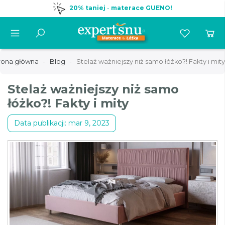
20% taniej
-
materace GUENO!
rona główna
Blog
Stelaż ważniejszy niż samo łóżko?! Fakty i mity
Stelaż ważniejszy niż samo
łóżko?! Fakty i mity
Data publikacji: mar 9, 2023