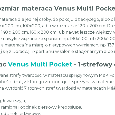
rozmiar materaca Venus Multi Pocke
ateraca dla jednej osoby, do pokoju dziecięcego, albo 
 x 200 cm, 100x200, albo w rozmiarze 120 x 200 cm. Do 
140 x 200 cm, 160 x 200 cm lub nawet jeszcze większy, w 
ie nawyki związane ze spaniem np. 180x200 lub 200x200
 materaca ‘na miarę’ o nietypowych wymiarach, np. 137 x 
j się z Doradcą Expert Snu w salonie stacjonarnym albo n
ac
Venus Multi Pocket
- 1-strefowy
ane strefy twardości w materacu sprężynowym M&K Foam 
ubości drut, z którego zrobiona jest sprężyna w materac
żna wyróżnić 7 różnych stref twardości w materacach M&K
 głowa i szyja,
- ramiona i odcinek piersiowy kręgosłupa,
- odcinek lędźwiowy,