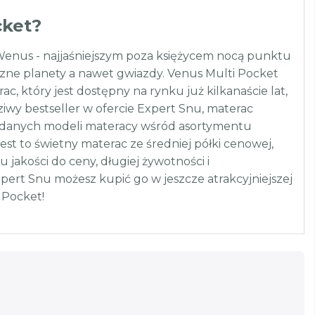
cket?
Wenus - najjaśniejszym poza księżycem nocą punktu
iczne planety a nawet gwiazdy. Venus Multi Pocket
 który jest dostępny na rynku już kilkanaście lat,
dziwy bestseller w ofercie Expert Snu, materac
j udanych modeli materacy wśród asortymentu
st to świetny materac ze średniej półki cenowej,
jakości do ceny, długiej żywotności i
pert Snu możesz kupić go w jeszcze atrakcyjniejszej
 Pocket!