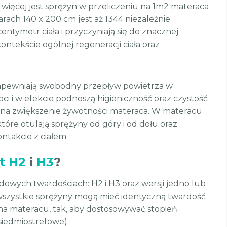
więcej jest sprężyn w przeliczeniu na 1m2 materaca
rach 140 x 200 cm jest aż 1344 niezależnie
entymetr ciała i przyczyniają się do znacznej
tekście ogólnej regeneracji ciała oraz
 zapewniają swobodny przepływ powietrza w
ci i w efekcie podnoszą higieniczność oraz czystość
a na zwiększenie żywotności materaca. W materacu
tóre otulają sprężyny od góry i od dołu oraz
ntakcie z ciałem.
t H2
i
H3
?
wych twardościach: H2 i H3 oraz wersji jedno lub
wszystkie sprężyny mogą mieć identyczną twardość
a na materacu, tak, aby dostosowywać stopień
siedmiostrefowe).