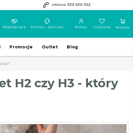
Infolinia:
530 530 052
Współpraca
Pomoc i kontakt
Konto
Ulubione
Koszyk
i
Promocje
Outlet
Blog
brać?
t H2 czy H3 - który