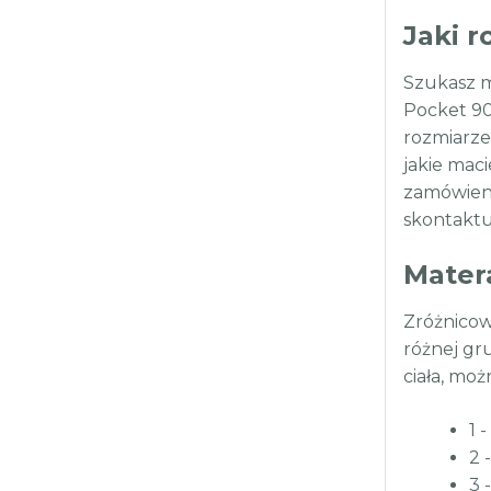
Jaki 
Szukasz m
Pocket 90
rozmiarze 
jakie mac
zamówienia
skontaktu
Mater
Zróżnicow
różnej gr
ciała, mo
1 -
2 
3 