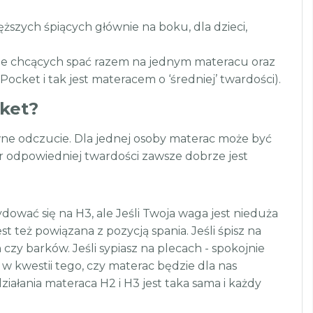
ięższych śpiących głównie na boku, dla dzieci,
dze chcących spać razem na jednym materacu oraz
Pocket i tak jest materacem o ‘średniej’ twardości).
ket?
ne odczucie. Dla jednej osoby materac może być
ór odpowiedniej twardości zawsze dobrze jest
dować się na H3, ale Jeśli Twoja waga jest nieduża
t też powiązana z pozycją spania. Jeśli śpisz na
 czy barków. Jeśli sypiasz na plecach - spokojnie
 kwestii tego, czy materac będzie dla nas
ania materaca H2 i H3 jest taka sama i każdy