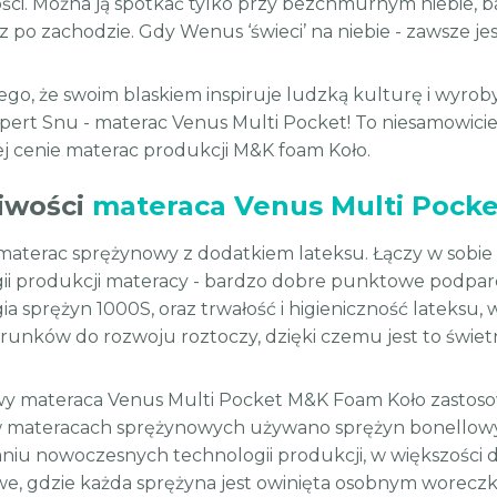
ści. Można ją spotkać tylko przy bezchmurnym niebie, 
z po zachodzie. Gdy Wenus ‘świeci’ na niebie - zawsze jes
go, że swoim blaskiem inspiruje ludzką kulturę i wyroby 
xpert Snu - materac Venus Multi Pocket! To niesamowic
ej cenie materac produkcji M&K foam Koło.
iwości
materaca Venus Multi Pocke
materac sprężynowy z dodatkiem lateksu. Łączy w sobi
ii produkcji materacy - bardzo dobre punktowe podparcie
a sprężyn 1000S, oraz trwałość i higieniczność lateksu, w
runków do rozwoju roztoczy, dzięki czemu jest to świetn
 materaca Venus Multi Pocket M&K Foam Koło zastosow
 materacach sprężynowych używano sprężyn bonellowych, 
niu nowoczesnych technologii produkcji, w większości 
we, gdzie każda sprężyna jest owinięta osobnym woreczkie