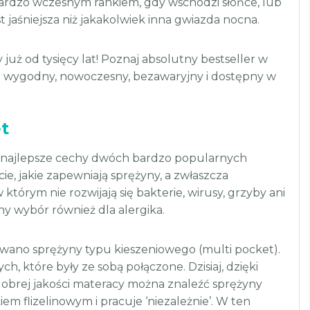
bardzo wczesnym rankiem, gdy wschodzi słońce, lub
t jaśniejsza niż jakakolwiek inna gwiazda nocna.
już od tysięcy lat! Poznaj absolutny bestseller w
ie wygodny, nowoczesny, bezawaryjny i dostępny w
t
e najlepsze cechy dwóch bardzo popularnych
, jakie zapewniają sprężyny, a zwłaszcza
 którym nie rozwijają się bakterie, wirusy, grzyby ani
y wybór również dla alergika.
ano sprężyny typu kieszeniowego (multi pocket).
które były ze sobą połączone. Dzisiaj, dzięki
dobrej jakości materacy można znaleźć sprężyny
m flizelinowym i pracuje ‘niezależnie’. W ten