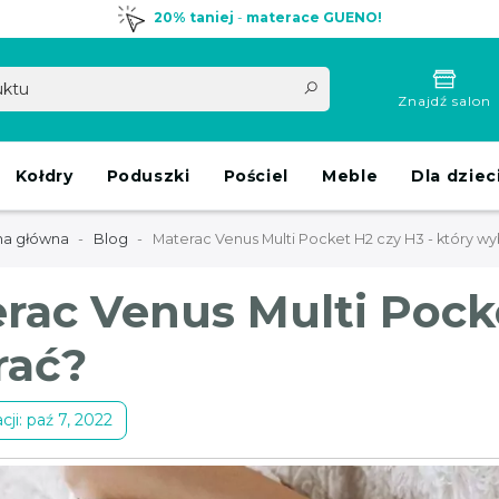
20% taniej
-
materace GUENO!
Znajdź salon
Kołdry
Poduszki
Pościel
Meble
Dla dziec
na główna
Blog
Materac Venus Multi Pocket H2 czy H3 - który wy
rac Venus Multi Pocke
rać?
cji: paź 7, 2022