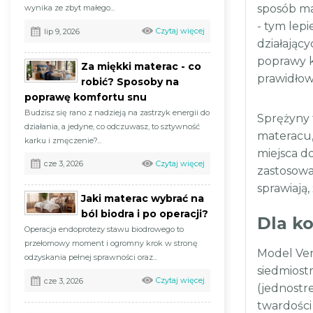
sposób ma
wynika ze zbyt małego...
- tym lep
Czytaj więcej
lip 9, 2026
działający
poprawy k
Za miękki materac - co
prawidłow
robić? Sposoby na
poprawę komfortu snu
Budzisz się rano z nadzieją na zastrzyk energii do
Sprężyny 
działania, a jedyne, co odczuwasz, to sztywność
materacu,
karku i zmęczenie?...
miejsca d
Czytaj więcej
cze 3, 2026
zastosowa
sprawiają
Jaki materac wybrać na
ból biodra i po operacji?
Dla k
Operacja endoprotezy stawu biodrowego to
przełomowy moment i ogromny krok w stronę
Model Ven
odzyskania pełnej sprawności oraz...
siedmiost
Czytaj więcej
cze 3, 2026
(jednostr
twardości 