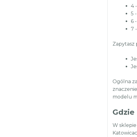
4 
5 
6 -
7 
Zapytasz 
Je
Je
Ogólna za
znaczenie
modelu m
Gdzie
W sklepie
Katowicach