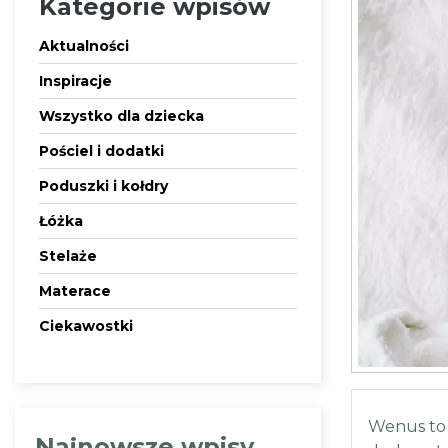
Kategorie wpisów
Aktualności
Inspiracje
Wszystko dla dziecka
Pościel i dodatki
Poduszki i kołdry
Łóżka
Stelaże
Materace
Ciekawostki
Wenus to 
Najnowsze wpisy