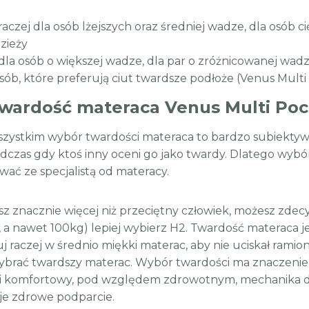
raczej dla osób lżejszych oraz średniej wadze, dla osób c
zieży
 dla osób o większej wadze, dla par o zróżnicowanej wa
sób, które preferują ciut twardsze podłoże (Venus Multi 
twardość materaca Venus Multi Poc
zystkim wybór twardości materaca to bardzo subiektyw
odczas gdy ktoś inny oceni go jako twardy. Dlatego wyb
wać ze specjalistą od materacy.
sz znacznie więcej niż przeciętny człowiek, możesz zdecy
 a nawet 100kg) lepiej wybierz H2. Twardość materaca jes
j raczej w średnio miękki materac, aby nie uciskał ramion
brać twardszy materac. Wybór twardości ma znaczenie w
 komfortowy, pod względem zdrowotnym, mechanika dział
e zdrowe podparcie.