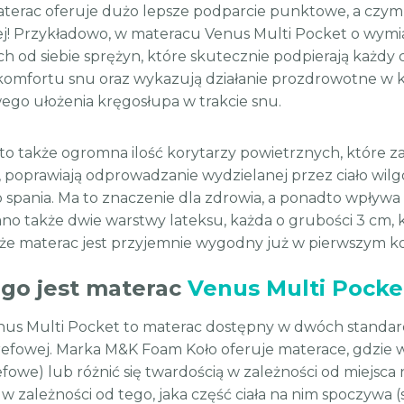
terac oferuje dużo lepsze podparcie punktowe, a czym 
iej! Przykładowo, w materacu Venus Multi Pocket o wymia
ch od siebie sprężyn, które skutecznie podpierają każdy c
omfortu snu oraz wykazują działanie prozdrowotne w kon
ego ułożenia kręgosłupa w trakcie snu.
to także ogromna ilość korytarzy powietrznych, które
 poprawiają odprowadzanie wydzielanej przez ciało wilgo
o spania. Ma to znaczenie dla zdrowia, a ponadto wpływ
no także dwie warstwy lateksu, każda o grubości 3 cm, k
, że materac jest przyjemnie wygodny już w pierwszym ko
ogo jest materac
Venus Multi Pocke
us Multi Pocket to materac dostępny w dwóch standardo
refowej. Marka M&K Foam Koło oferuje materace, gdzie 
efowe) lub różnić się twardością w zależności od miejsc
w zależności od tego, jaka część ciała na nim spoczywa (