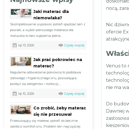
doskonało
nocą, zara
Jaki materac dla
niemowlaka?
Nic dziwne
Skompletowanie wyprawki potrafi spędzać sen z
powiek, a wybór pierwszego materaca dla
ofercie E
maluszka to bez wątpienia jedna...
atrakcyjn
Czytaj więcej
lip 13, 2026
Właśc
Jak prać pokrowiec na
Venus to 
materac?
Regularne odświeżanie pokrowca to podstawa
technolog
zdrowego i higienicznego snu, pozwalająca
technologi
pozbyć się alergenów i roztoczy....
nie ma wa
Czytaj więcej
lip 10, 2026
Do budowy
Co zrobić, żeby materac
Dawniej w
się nie przesuwał
zastosowa
Przesuwający się materac potrafi skutecznie
kieszenio
zakłócić komfort snu. Problem ten najczęściej