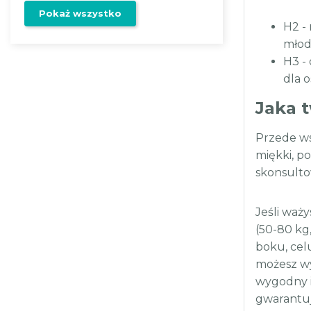
Pokaż wszystko
H2 - 
młod
H3 -
dla o
Jaka 
Przede ws
miękki, p
skonsulto
Jeśli waży
(50-80 kg,
boku, celu
możesz wy
wygodny i
gwarantuj