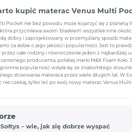
arto kupić materac Venus Multi Po
ti Pocket nie bez powodu może kojarzyć się z planetą 
, która przyćmiewa swoim ‘blaskiem’ wszystkie inne okol
dę dobry i zaprojektowany w przemyślany sposób materac,
mo za siebie o jego jakości i popularności. Jest to praw
 przez całe rodziny i równocześnie jeden z najbardzie
 cenionego producenta, polskiej marki M&K Foam Koło. Je
gromna popularność wzięła się ze znakomitego stosunku 
nego stosowania materaca przez wiele długich lat. W Ex
c nie czekaj, tylko leć po swój nowy materac Venus Multi
orze
 Sołtys – wie, jak się dobrze wyspać