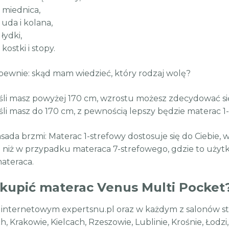
- miednica,
- uda i kolana,
 łydki,
- kostki i stopy.
pewnie: skąd mam wiedzieć, który rodzaj wolę?
śli masz powyżej 170 cm, wzrostu możesz zdecydować si
śli masz do 170 cm, z pewnością lepszy będzie materac 1
sada brzmi: Materac 1-strefowy dostosuje się do Ciebi
 niż w przypadku materaca 7-strefowego, gdzie to użyt
ateraca.
 kupić materac Venus Multi Pocket
 internetowym expertsnu.pl oraz w każdym z salonów st
, Krakowie, Kielcach, Rzeszowie, Lublinie, Krośnie, Łodzi,