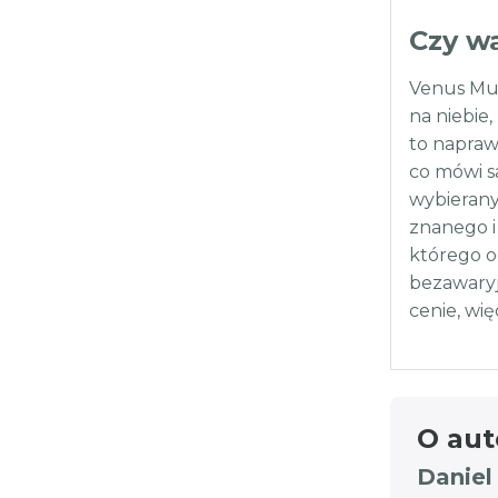
Czy w
Venus Mul
na niebie
to napraw
co mówi sa
wybierany
znanego i
którego o
bezawaryj
cenie, wię
O aut
Daniel