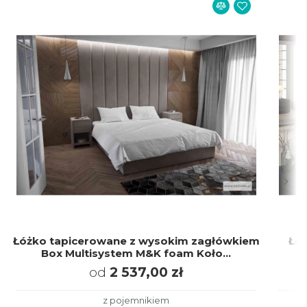
Łóżko tapicerowane z wysokim zagłówkiem
Łóż
Box Multisystem M&K foam Koło...
p
od
2 537,00 zł
z pojemnikiem