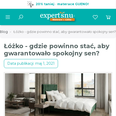
20% taniej
-
materace GUENO!
Blog
Łóżko - gdzie powinno stać, aby gwarantowało spokojny sen?
Łóżko - gdzie powinno stać, aby
gwarantowało spokojny sen?
Data publikacji: maj 1, 2021