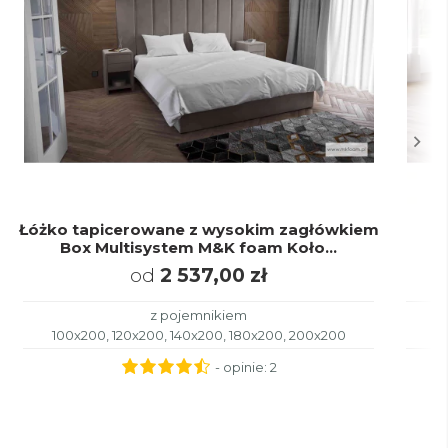
Łóżko tapicerowane z wysokim zagłówkiem
Ł
Box Multisystem M&K foam Koło...
od
2 537,00 zł
z pojemnikiem
100x200, 120x200, 140x200, 180x200, 200x200
- opinie:
2