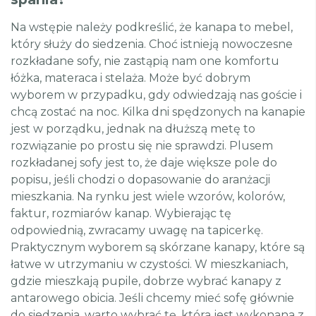
Na wstępie należy podkreślić, że kanapa to mebel,
który służy do siedzenia. Choć istnieją nowoczesne
rozkładane sofy, nie zastąpią nam one komfortu
łóżka, materaca i stelaża. Może być dobrym
wyborem w przypadku, gdy odwiedzają nas goście i
chcą zostać na noc. Kilka dni spędzonych na kanapie
jest w porządku, jednak na dłuższą metę to
rozwiązanie po prostu się nie sprawdzi. Plusem
rozkładanej sofy jest to, że daje większe pole do
popisu, jeśli chodzi o dopasowanie do aranżacji
mieszkania. Na rynku jest wiele wzorów, kolorów,
faktur, rozmiarów kanap. Wybierając tę
odpowiednią, zwracamy uwagę na tapicerkę.
Praktycznym wyborem są skórzane kanapy, które są
łatwe w utrzymaniu w czystości. W mieszkaniach,
gdzie mieszkają pupile, dobrze wybrać kanapy z
antarowego obicia. Jeśli chcemy mieć sofę głównie
do siedzenia, warto wybrać tę, która jest wykonana z