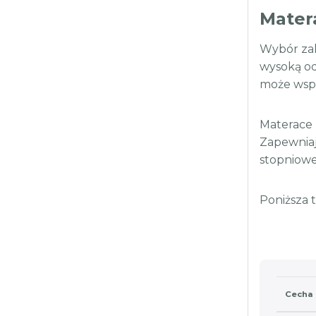
Matera
Wybór zal
wysoką od
może wspó
Materace 
Zapewniaj
stopniowe
Poniższa 
Cecha