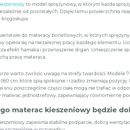
ieszeniowy
to model sprężynowy, w którym każda sprężyn
iezależnie od pozostałych. Dzięki temu powierzchnia rea
 kręgosłupa.
ieństwie do materacy bonellowych, w których sprężyn
wy opiera się na niezależnej pracy każdego elementu. Uci
cza efekt hamaka i przenoszenie drgań. Umieszczenie s
ichą pracę materaca.
rze warto zwrócić uwagę na strefy twardości. Modele 7-s
–180 cm, które śpią spokojnie i rzadko zmieniają pozycję
as snu poszczególne części ciała mogą nie trafiać w odp
y materac jednostrefowy, zapewniający równomierne podp
ogo materac kieszeniowy będzie 
ieszeniowy zapewnia stabilne podparcie, dobrą wentylac
się szczególnie w przypadku: