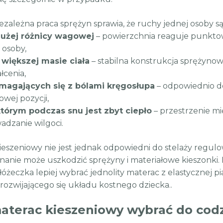
iezależna praca sprężyn sprawia, że ruchy jednej osoby s
dużej różnicy wagowej
– powierzchnia reaguje punktow
j osoby,
 większej masie ciała
– stabilna konstrukcja sprężynowa
łcenia,
magających się z bólami kręgosłupa
– odpowiednio d
owej pozycji,
którym podczas snu jest zbyt ciepło
– przestrzenie mi
dzanie wilgoci.
ieszeniowy nie jest jednak odpowiedni do stelaży regul
inanie może uszkodzić sprężyny i materiałowe kieszonki. 
 łóżeczka lepiej wybrać jednolity materac z elastycznej 
 rozwijającego się układu kostnego dziecka..
materac kieszeniowy wybrać do cod