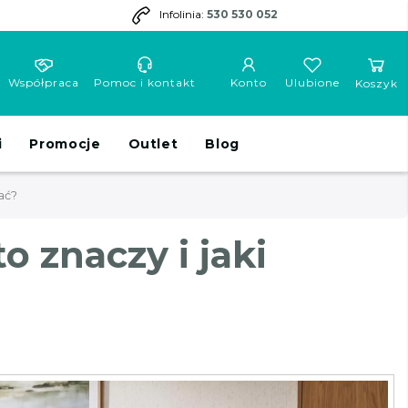
Infolinia:
530 530 052
Współpraca
Pomoc i kontakt
Konto
Ulubione
Koszyk
i
Promocje
Outlet
Blog
ać?
o znaczy i jaki