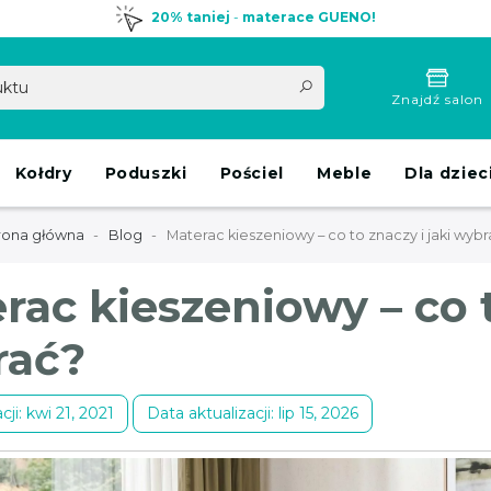
20% taniej
-
materace GUENO!
Znajdź salon
Kołdry
Poduszki
Pościel
Meble
Dla dziec
rona główna
Blog
Materac kieszeniowy – co to znaczy i jaki wybr
rac kieszeniowy – co t
rać?
cji: kwi 21, 2021
Data aktualizacji: lip 15, 2026