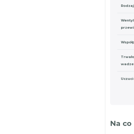
Rodzaj
Wentyl
przew
Współp
Trwało
wadze
Uczuci
Na co