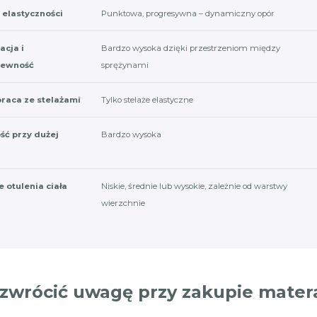
 elastyczności
Punktowa, progresywna – dynamiczny opór
acja i
Bardzo wysoka dzięki przestrzeniom między
iewność
sprężynami
raca ze stelażami
Tylko stelaże elastyczne
ść przy dużej
Bardzo wysoka
e otulenia ciała
Niskie, średnie lub wysokie, zależnie od warstwy
wierzchnie
 zwrócić uwagę przy zakupie mater