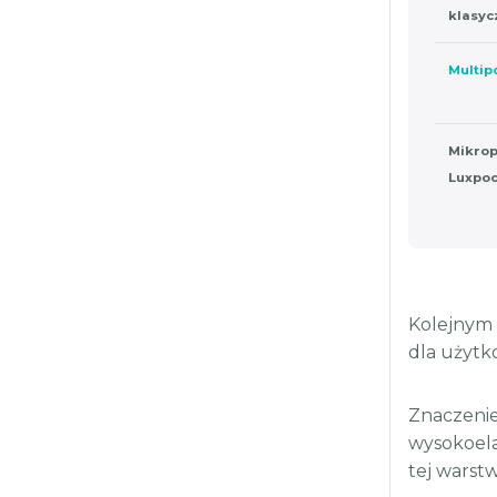
klasyc
Multip
Mikrop
Luxpoc
Kolejnym 
dla użytk
Znaczenie
wysokoela
tej warst