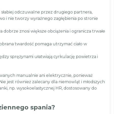
ą słabiej odczuwalne przez drugiego partnera,
o i nie tworzy wyraźnego zagłębienia po stronie
 dobrze znosi większe obciążenia i ogranicza trwałe
obrana twardość pomaga utrzymać ciało w
ędzy sprężynami ułatwiają cyrkulację powietrza i
owanych manualnie ani elektrycznie, ponieważ
Nie jest również zalecany dla niemowląt i młodszych
pianki, np. wysokoelastycznej HR, dostosowany do
ziennego spania?