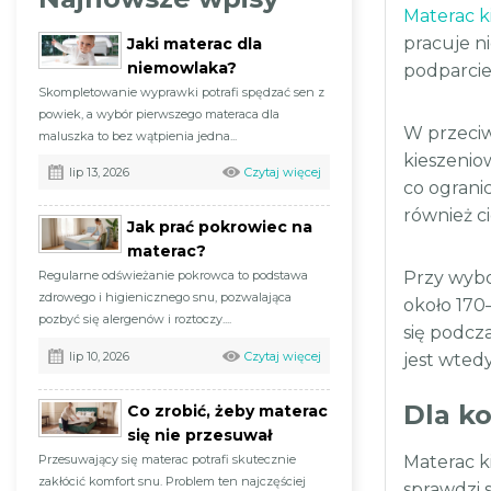
Materac k
pracuje n
Jaki materac dla
niemowlaka?
podparcie
Skompletowanie wyprawki potrafi spędzać sen z
powiek, a wybór pierwszego materaca dla
W przeciw
maluszka to bez wątpienia jedna...
kieszenio
Czytaj więcej
lip 13, 2026
co ograni
również c
Jak prać pokrowiec na
materac?
Regularne odświeżanie pokrowca to podstawa
Przy wybo
zdrowego i higienicznego snu, pozwalająca
około 170
pozbyć się alergenów i roztoczy....
się podcz
Czytaj więcej
lip 10, 2026
jest wted
Dla k
Co zrobić, żeby materac
się nie przesuwał
Przesuwający się materac potrafi skutecznie
Materac k
zakłócić komfort snu. Problem ten najczęściej
sprawdzi 