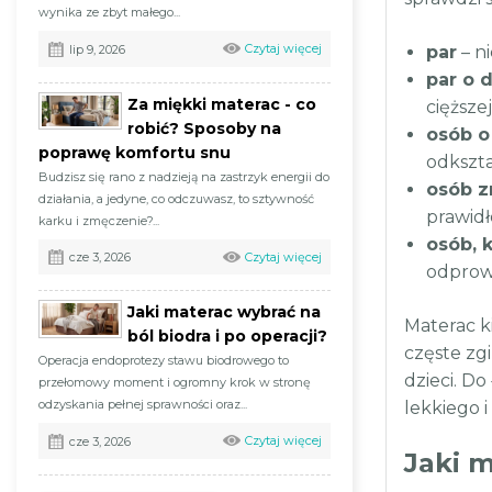
wynika ze zbyt małego...
Czytaj więcej
lip 9, 2026
par
– n
par o 
Za miękki materac - co
cięższe
robić? Sposoby na
osób o
poprawę komfortu snu
odkszta
Budzisz się rano z nadzieją na zastrzyk energii do
osób z
działania, a jedyne, co odczuwasz, to sztywność
prawidł
karku i zmęczenie?...
osób, 
Czytaj więcej
cze 3, 2026
odprowa
Jaki materac wybrać na
Materac k
ból biodra i po operacji?
częste zg
Operacja endoprotezy stawu biodrowego to
dzieci. Do
przełomowy moment i ogromny krok w stronę
odzyskania pełnej sprawności oraz...
lekkiego i
Czytaj więcej
cze 3, 2026
Jaki 