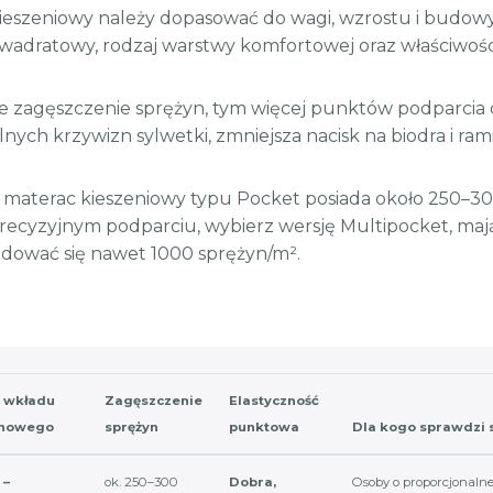
ieszeniowy należy dopasować do wagi, wzrostu i budowy 
wadratowy, rodzaj warstwy komfortowej oraz właściwoś
e zagęszczenie sprężyn, tym więcej punktów podparcia ot
lnych krzywizn sylwetki, zmniejsza nacisk na biodra i ra
 materac kieszeniowy typu Pocket posiada około 250–300
precyzyjnym podparciu, wybierz wersję Multipocket, maj
dować się nawet 1000 sprężyn/m².
 wkładu
Zagęszczenie
Elastyczność
ynowego
sprężyn
punktowa
Dla kogo sprawdzi s
 –
ok. 250–300
Dobra,
Osoby o proporcjonalne