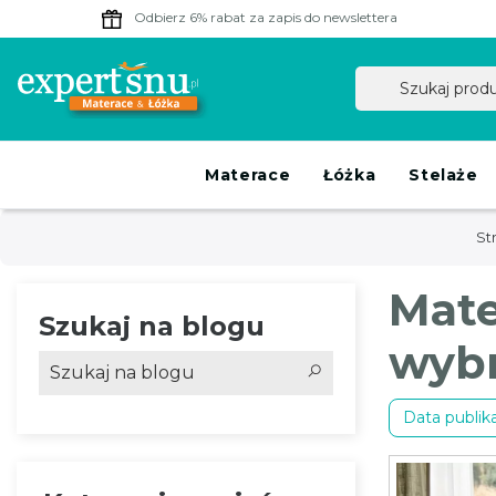
Odbierz 6% rabat
za zapis do newslettera
Materace
Łóżka
Stelaże
St
Mate
Szukaj na blogu
wyb
Data publika