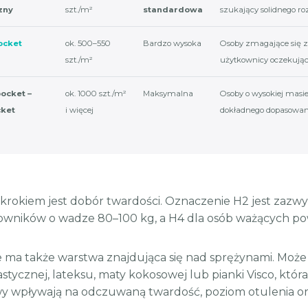
zny
szt./m²
standardowa
szukający solidnego ro
ocket
ok. 500–550
Bardzo wysoka
Osoby zmagające się z
szt./m²
użytkownicy oczekując
ocket –
ok. 1000 szt./m²
Maksymalna
Osoby o wysokiej masi
ket
i więcej
dokładnego dopasowan
krokiem jest dobór twardości. Oznaczenie H2 jest zazw
owników o wadze 80–100 kg, a H4 dla osób ważących po
 ma także warstwa znajdująca się nad sprężynami. Może 
stycznej, lateksu, maty kokosowej lub pianki Visco, któr
wy wpływają na odczuwaną twardość, poziom otulenia or