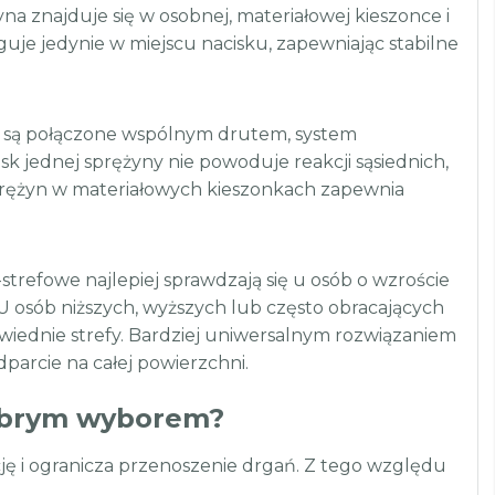
a znajduje się w osobnej, materiałowej kieszonce i
guje jedynie w miejscu nacisku, zapewniając stabilne
y są połączone wspólnym drutem, system
sk jednej sprężyny nie powoduje reakcji sąsiednich,
prężyn w materiałowych kieszonkach zapewnia
trefowe najlepiej sprawdzają się u osób o wzroście
. U osób niższych, wyższych lub często obracających
owiednie strefy. Bardziej uniwersalnym rozwiązaniem
arcie na całej powierzchni.
dobrym wyborem?
ję i ogranicza przenoszenie drgań. Z tego względu