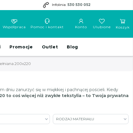
Infolinia:
530 530 052
Współpraca
Pomoc i kontakt
Konto
Ulubione
Koszyk
i
Promocje
Outlet
Blog
ełniana 200x220
m dniu zanurzyć się w miękkiej i pachnącej pościeli. Kiedy
0 to coś więcej niż zwykłe tekstylia – to Twoja prywatna
RODZAJ MATERIAŁU