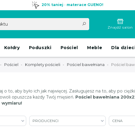
20% taniej
-
materace GUENO!
Znajdź salon
Kołdry
Poduszki
Pościel
Meble
Dla dziec
Pościel
Komplety pościeli
Pościel bawełniana
Pościel baw
o to, aby było ich jak najwięcej. Zasługujesz na to, aby po ciężki
e powoli opuszcza każdy Twój mięsień.
Pościel bawełniana 200x22
o wymiaru!
PRODUCENCI
CENA