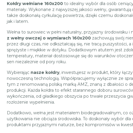
Kołdry wełniane 160x200
to idealny wybór dla osób ceniącyc
materiały. Wykonane z najwyższej jakości wełny, gwarantują n
także doskonałą cyrkulację powietrza, dzięki czemu doskona
jak i latem.
Wełna to surowiec w pełni naturalny, przyjazny środowisku i
z wełny owczej o wymiarach 160x200
zachowują swój nie
przez długi czas, nie odkształcają się, nie tracą puszystości, 
sprężyste i miękkie w dotyku. Dodatkowym atutem jest zdol
temperatury, materiał dostosowuje się do warunków otoczen
sen niezależnie od pory roku.
Wybierając
nasze kołdry
, inwestujesz w produkt, który łącz
nowoczesną technologią. Współpracujemy wyłącznie ze sp
tym z renomowaną polską marką AMZ, znaną z dbałości o de
produkcji. Każda kołdra to efekt starannego doboru surowcó
wykończenia, od gładkiego obszycia po trwałe przeszycia 
rozłożenie wypełnienia.
Dodatkowo, wełna jest materiałem biodegradowalnym, co oz
użytkowania nie obciąża środowiska. To doskonały wybór dla 
produktami przyjaznymi naturze, bez kompromisów w kwestii 