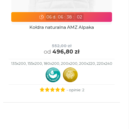
06
d.
06
:
38
:
01
Kołdra naturalna AMZ Alpaka
552,00 zł
od
496,80 zł
135x200, 155x200, 180x200, 200x200, 200x220, 220x240
- opinie:
2