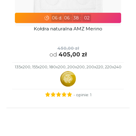
06
d.
06
:
38
:
01
Kołdra naturalna AMZ Merino
450,00 zł
od
405,00 zł
135x200, 155x200, 180x200, 200x200, 200x220, 220x240
- opinie:
1