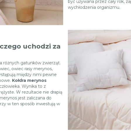
być używana przez cały rok, z
wychłodzenia organizmu.
aczego uchodzi za
nia różnych gatunków zwierząt.
wiec, owiec rasy merynos,
 Występują między nimi pewne
upowe.
Kołdra merynos
człowieka. Wynika to z
rężyste. W rezultacie nie drapią
merynos jest zaliczana do
rzy w ten sposób inwestują w