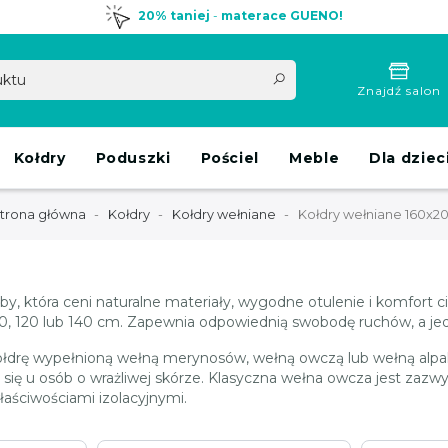
20% taniej
-
materace GUENO!
Znajdź salon
Kołdry
Poduszki
Pościel
Meble
Dla dziec
trona główna
Kołdry
Kołdry wełniane
Kołdry wełniane 160x2
y, która ceni naturalne materiały, wygodne otulenie i komfort ci
0, 120 lub 140 cm. Zapewnia odpowiednią swobodę ruchów, a jed
ołdrę wypełnioną wełną merynosów, wełną owczą lub wełną alpak
ę u osób o wrażliwej skórze. Klasyczna wełna owcza jest zazwycz
łaściwościami izolacyjnymi.