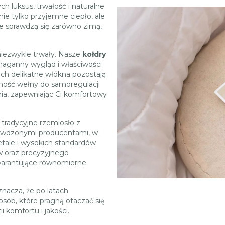
h luksus, trwałość i naturalne
ie tylko przyjemne ciepło, ale
le sprawdzą się zarówno zimą,
 niezwykle trwały. Nasze
kołdry
naganny wygląd i właściwości
a ich delikatne włókna pozostają
ność wełny do samoregulacji
ia, zapewniając Ci komfortowy
y tradycyjne rzemiosło z
rawdzonymi producentami, w
tale i wysokich standardów
w oraz precyzyjnego
gwarantujące równomierne
nacza, że po latach
osób, które pragną otaczać się
komfortu i jakości.