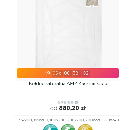
06
d.
06
:
38
:
01
Kołdra naturalna AMZ Kaszmir Gold
978,00 zł
od
880,20 zł
135x200, 155x200, 180x200, 200x200, 200x220, 220x240