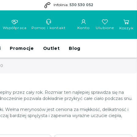
Infolinia:
530 530 052
Współpraca
Pomoc i kontakt
Konto
Ulubione
Koszyk
i
Promocje
Outlet
Blog
00
eplny przez cały rok. Rozmiar ten najlepiej sprawdza się na
nocześnie pozwala dokładnie przykryć całe ciało podczas snu.
i. Wełna merynosów jest ceniona za miękkość, delikatność i
aj bardziej sprężysta i zapewnia wyraźne uczucie ciepła,