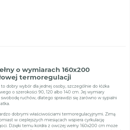
wełny o wymiarach 160x200
łowej termoregulacji
to dobry wybór dla jednej osoby, szczególnie do łóżka
ego o szerokości 90, 120 albo 140 cm. Jej wymiary
 swobodę ruchów, dlatego sprawdzi się zarówno w sypialni
latka.
bardzo dobrymi właściwościami termoregulacyjnymi. Zimą
miast w cieplejszych miesiącach wspiera cyrkulację
goci. Dzięki temu kołdra z owczej wełny 160x200 cm może