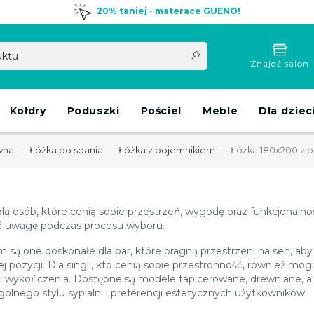
20% taniej
-
materace GUENO!
Znajdź salon
Kołdry
Poduszki
Pościel
Meble
Dla dziec
wna
Łóżka do spania
Łóżka z pojemnikiem
Łóżka 180x200 z 
a osób, które cenią sobie przestrzeń, wygodę oraz funkcjonalno
cić uwagę podczas procesu wyboru.
 są one doskonałe dla par, które pragną przestrzeni na sen, a
j pozycji. Dla singli, któ cenią sobie przestronność, również mo
 i wykończenia. Dostępne są modele tapicerowane, drewniane, a t
ólnego stylu sypialni i preferencji estetycznych użytkowników.