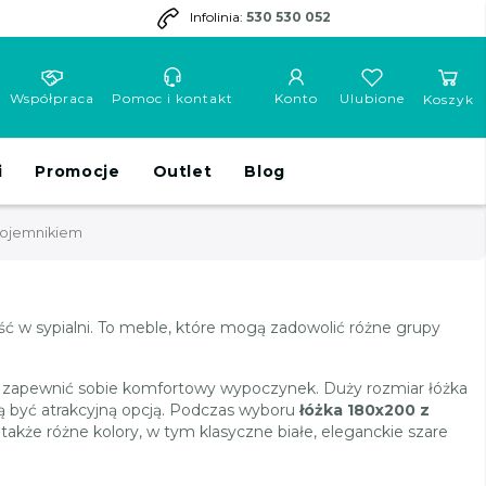
Infolinia:
530 530 052
Współpraca
Pomoc i kontakt
Konto
Ulubione
Koszyk
i
Promocje
Outlet
Blog
pojemnikiem
ść w sypialni. To meble, które mogą zadowolić różne grupy
by zapewnić sobie komfortowy wypoczynek. Duży rozmiar łóżka
gą być atrakcyjną opcją. Podczas wyboru
łóżka 180x200 z
akże różne kolory, w tym klasyczne białe, eleganckie szare