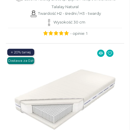
Talalay Natural
Twardość H2 - średni / H3 - twardy
Wysokość 30 cm
- opinie:
1
⭐ 20% taniej
Dostawa za 0zł