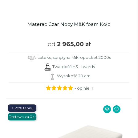
Materac Czar Nocy M&K foam Koło
od
2 965,00 zł
Lateks, sprężyna Mikropocket 2000s
Twardość H3 - twardy
Wysokość 20 cm
- opinie:
1
⭐ 20% taniej
Dostawa za 0zł