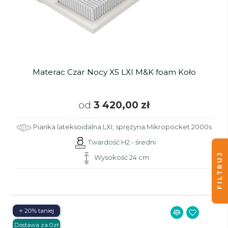
Materac Czar Nocy X5 LXI M&K foam Koło
od
3 420,00 zł
Pianka lateksoidalna LXI, sprężyna Mikropocket 2000s
Twardość H2 - średni
FILTRUJ
Wysokość 24 cm
⭐ 20% taniej
Dostawa za 0zł