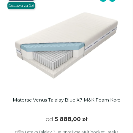
Dostawa za 0zł
Materac Venus Talalay Blue X7 M&K Foam Koło
od
5 888,00 zł
Lateks Talalay Blue, sprężyna Multipocket, lateks