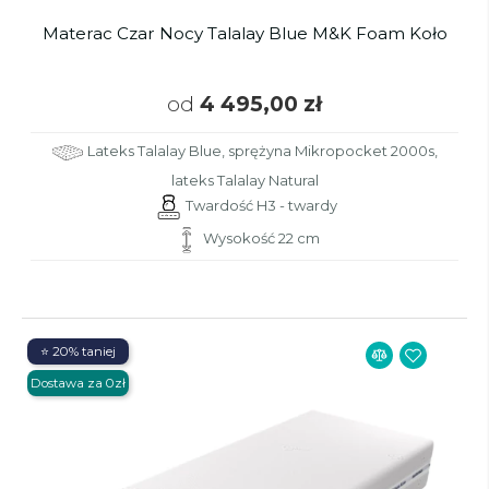
Materac Czar Nocy Talalay Blue M&K Foam Koło
od
4 495,00 zł
Lateks Talalay Blue, sprężyna Mikropocket 2000s,
lateks Talalay Natural
Twardość H3 - twardy
Wysokość 22 cm
⭐ 20% taniej
Dostawa za 0zł