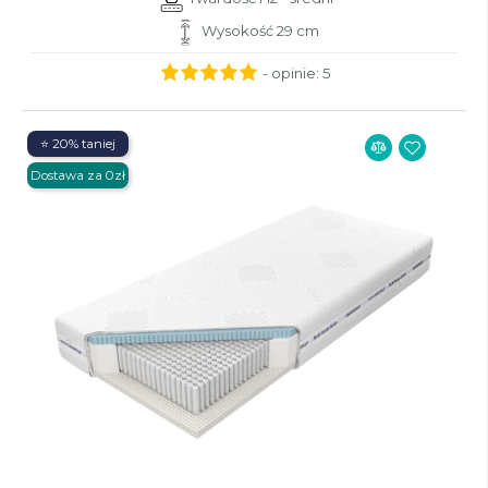
Wysokość 29 cm
- opinie:
5
⭐ 20% taniej
Dostawa za 0zł