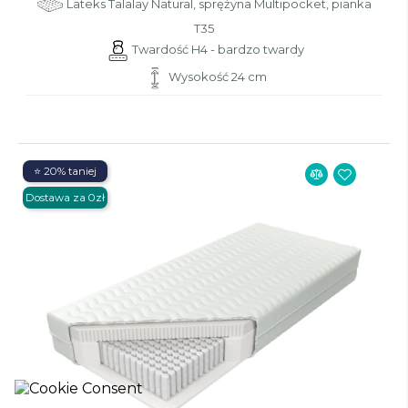
Lateks Talalay Natural, sprężyna Multipocket, pianka
T35
Twardość H4 - bardzo twardy
Wysokość 24 cm
⭐ 20% taniej
Dostawa za 0zł