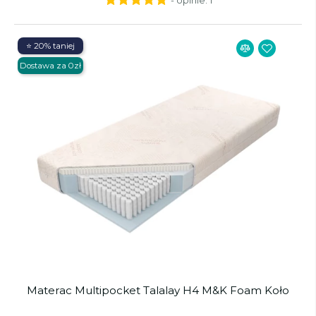
⭐ 20% taniej
Dostawa za 0zł
Materac Multipocket Talalay H4 M&K Foam Koło