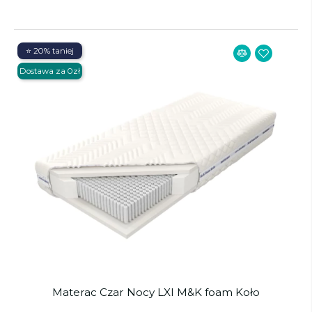
⭐ 20% taniej
Dostawa za 0zł
Materac Czar Nocy LXI M&K foam Koło