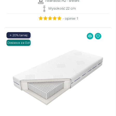
Twardość H2 - średni
Wysokość 22 cm
- opinie:
1
⭐ 20% taniej
Dostawa za 0zł