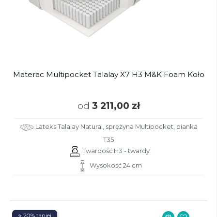
Materac Multipocket Talalay X7 H3 M&K Foam Koło
od
3 211,00 zł
Lateks Talalay Natural, sprężyna Multipocket, pianka
T35
Twardość H3 - twardy
Wysokość 24 cm
⭐ 20% taniej