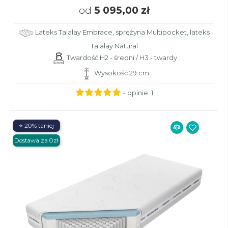
od
5 095,00 zł
Lateks Talalay Embrace, sprężyna Multipocket, lateks
Talalay Natural
Twardość H2 - średni / H3 - twardy
Wysokość 29 cm
- opinie:
1
⭐ 20% taniej
Dostawa za 0zł