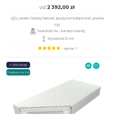
od
2 392,00 zł
Lateks Talalay Natural, sprężyna Multipocket, pianka
T35
Twardość H4 - bardzo twardy
Wysokość 21 cm
- opinie:
1
⭐ 20% taniej
Dostawa za 0zł