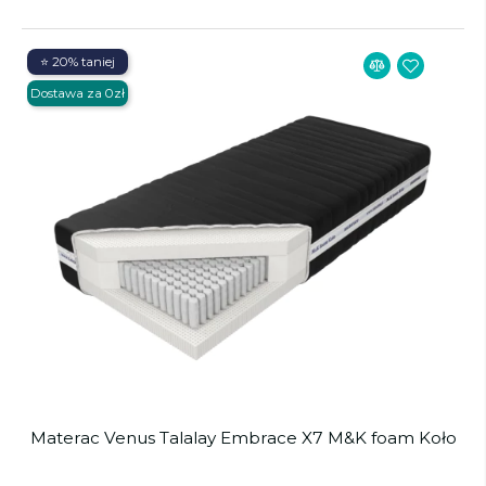
⭐ 20% taniej
Dostawa za 0zł
Materac Venus Talalay Embrace X7 M&K foam Koło