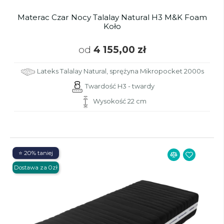
Materac Czar Nocy Talalay Natural H3 M&K Foam
Koło
od
4 155,00 zł
Lateks Talalay Natural, sprężyna Mikropocket 2000s
Twardość H3 - twardy
Wysokość 22 cm
⭐ 20% taniej
Dostawa za 0zł