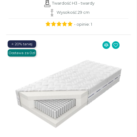
Twardość H3 - twardy
Wysokość 29 cm
- opinie:
1
⭐ 20% taniej
Dostawa za 0zł