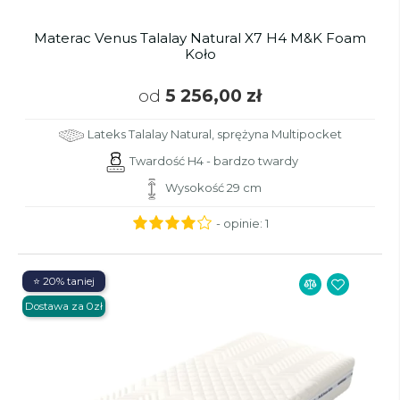
Materac Venus Talalay Natural X7 H4 M&K Foam
Koło
od
5 256,00 zł
Lateks Talalay Natural, sprężyna Multipocket
Twardość H4 - bardzo twardy
Wysokość 29 cm
- opinie:
1
⭐ 20% taniej
Dostawa za 0zł