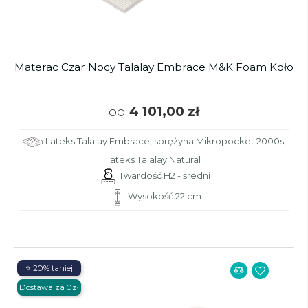
Materac Czar Nocy Talalay Embrace M&K Foam Koło
od
4 101,00 zł
Lateks Talalay Embrace, sprężyna Mikropocket 2000s,
lateks Talalay Natural
Twardość H2 - średni
Wysokość 22 cm
⭐ 20% taniej
Dostawa za 0zł