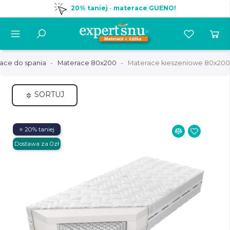
20% taniej
-
materace GUENO!
ace do spania
Materace 80x200
Materace kieszeniowe 80x200
SORTUJ
⭐ 20% taniej
Dostawa za 0zł