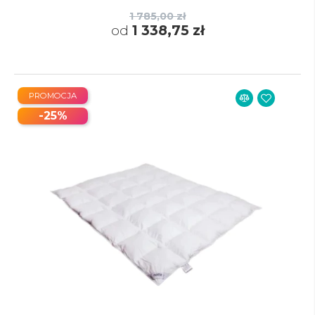
1 785,00 zł
od
1 338,75 zł
PROMOCJA
-25%