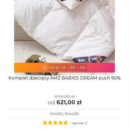
04
d.
14
:
30
:
05
Komplet dziecięcy AMZ BABIES DREAM puch 90%
690,00 zł
od
621,00 zł
90x120, 100x135
- opinie:
2