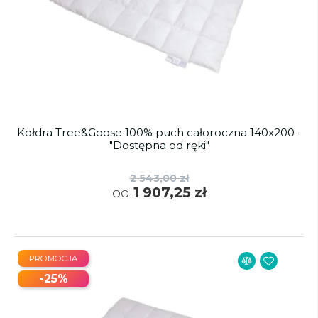
Kołdra Tree&Goose 100% puch całoroczna 140x200 -
"Dostępna od ręki"
2 543,00 zł
od
1 907,25 zł
PROMOCJA
-25%