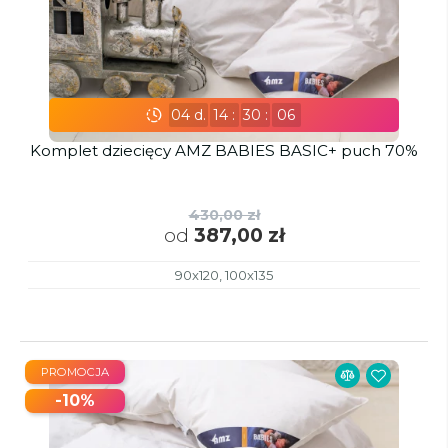
04
d.
14
:
30
:
05
Komplet dziecięcy AMZ BABIES BASIC+ puch 70%
430,00 zł
od
387,00 zł
90x120, 100x135
PROMOCJA
-10%