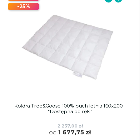
-25%
Kołdra Tree&Goose 100% puch letnia 160x200 -
"Dostępna od ręki"
2 237,00 zł
od
1 677,75 zł