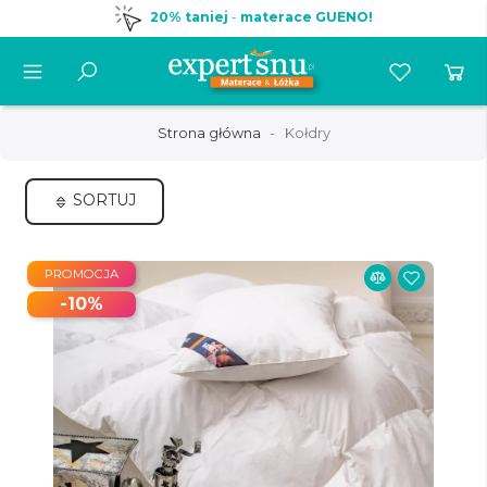
20% taniej
-
materace GUENO!
Strona główna
Kołdry
SORTUJ
PROMOCJA
-10%