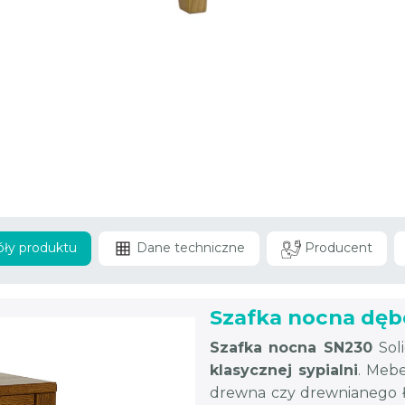
ły produktu
Dane techniczne
Producent
Szafka nocna dę
Szafka nocna SN230
Sol
klasycznej sypialni
. Meb
drewna czy drewnianego łó