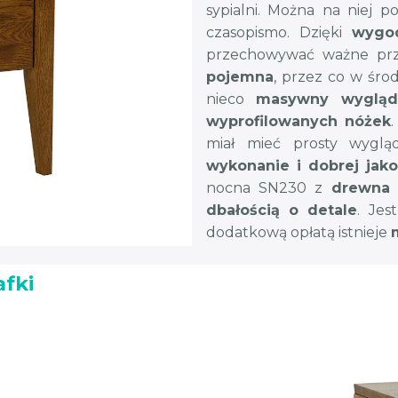
sypialni. Można na niej p
czasopismo. Dzięki
wygod
przechowywać ważne prz
pojemna
, przez co w środ
nieco
masywny wygląd
wyprofilowanych nóżek
miał mieć prosty wyglą
wykonanie i dobrej jako
nocna SN230 z
drewna 
dbałością o detale
. Je
dodatkową opłatą istnieje
afki