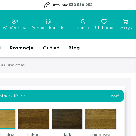
Infolinia:
530 530 052
Współpraca
Pomoc i kontakt
Konto
Ulubione
Koszyk
i
Promocje
Outlet
Blog
230 Drewmax
bierz Kolor:
turalny
kakao
dark
miodowy