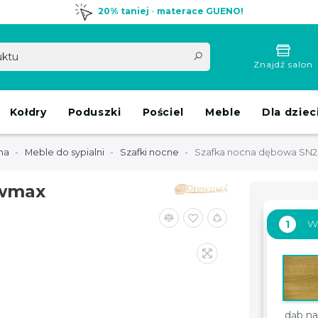
20% taniej
-
materace GUENO!
Znajdź salon
Kołdry
Poduszki
Pościel
Meble
Dla dziec
na
Meble do sypialni
Szafki nocne
Szafka nocna dębowa SN
ewmax
Wy
1
dąb na