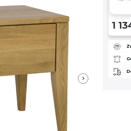
1 13
Z
G
D