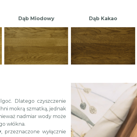
Dąb Miodowy
Dąb Kakao
goć. Dlatego czyszczenie
hni mokrą szmatką, jednak
onieważ nadmiar wody może
ego włókna.
y
, przeznaczone wyłącznie